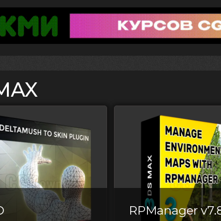
MAX
D
RPManager v7.8