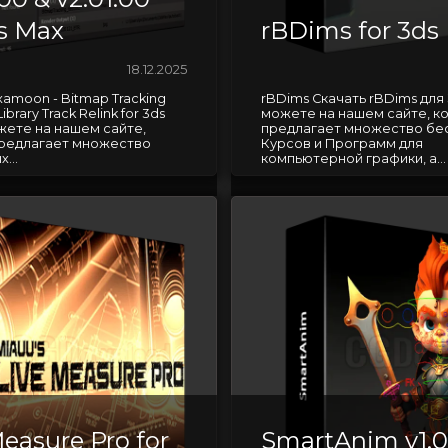
ds Max
rBDims for 3ds
18.12.2025
xamoon - Bitmap Tracking
rBDims Скачать rBDims для 
Library Track Relink for 3ds
можете на нашем сайте, к
жете на нашем сайте,
предлагает множество бе
редлагает множество
Курсов и Программ для
...
компьютерной графики, а...
easure Pro for
SmartAnim v1.0