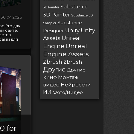
Substance
3D Painter
3D Painter
Substance 3D
30.04.2026
Substance
Sampler
pe Pro для
Unity
Unity
Designer
м сайте,
ество
Unreal
Assets
рамм для
Unreal
Engine
Engine Assets
Zbrush
Zbrush
Другие
Другие
Монтаж
КИНО
Нейросети
видео
ИИ
Фото/Видео
0 for