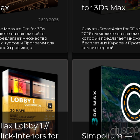
ax
for 3Ds Max
26.10.2025
ve Measure Pro for 3Ds
Скачать SmartAnim for 3Ds 
жете на нашем сайте,
2026 вы можете на нашем с
редлагает множество
который предлагает множ
х Курсов и Программ для
бесплатных Курсов и Прог
ой графики, а...
компьютерной...
lax Lobby 1 //
ick-Interiors for
Simpolium —