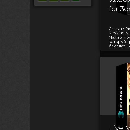
for 3
Скачать Pi
Resizing & 
Max вы мо
который п
бесплатных
Live M