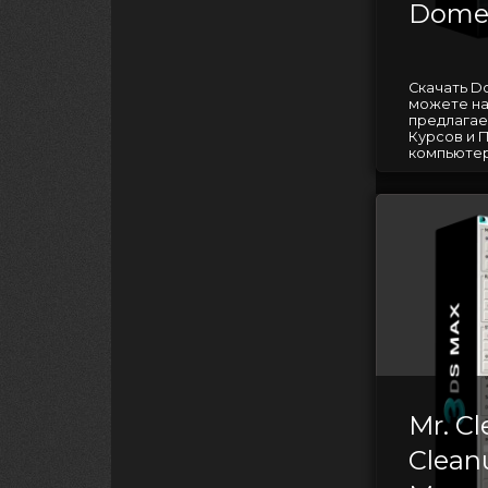
Dome
Скачать D
можете на
предлагае
Курсов и 
компьютерн
Mr. C
Clean