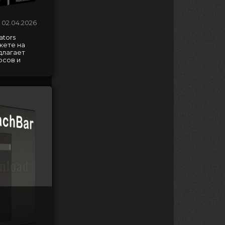
02.04.2026
ators
ожете на
длагает
рсов и