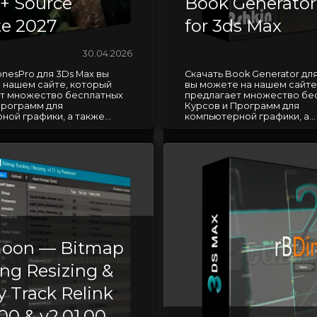
 + Source
Book Generator
e 2027
for 3ds Max
30.04.2026
onesPro для 3Ds Max вы
Скачать Book Generator дл
 нашем сайте, который
вы можете на нашем сайте
т множество бесплатных
предлагает множество бе
Программ для
Курсов и Программ для
ой графики, а также...
компьютерной графики, а...
oon — Bitmap
ing Resizing &
y Track Relink
00 & v2.01.00