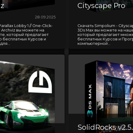
iz
Cityscape Pro
28.09.2025
rallax Lobby 1 // One-Click-
Скачать Simpolium - Citysca
or Archviz вы можете на
3Ds Max вы можете на наше
те, который предлагает
который предлагает множ
 бесплатных Курсов и
бесплатных Курсов и Прог
ля...
компьютерной...
SolidRocks v2.5.