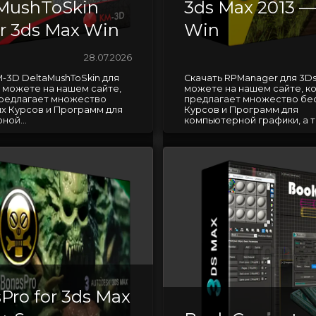
MushToSkin
3ds Max 2013 —
or 3ds Max Win
Win
28.07.2026
M-3D DeltaMushToSkin для
Скачать RPManager для 3Ds
ы можете на нашем сайте,
можете на нашем сайте, к
редлагает множество
предлагает множество бе
х Курсов и Программ для
Курсов и Программ для
ной...
компьютерной графики, а та
Pro for 3ds Max