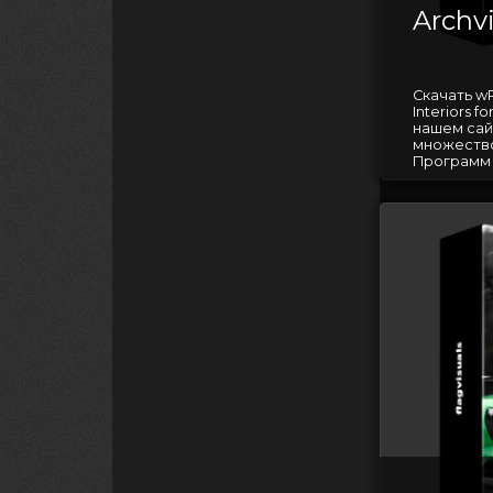
Archv
Скачать wPa
Interiors f
нашем сай
множество
Программ д