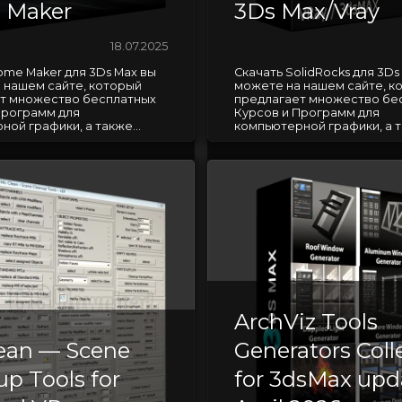
 Maker
3Ds Max/Vray
18.07.2025
ome Maker для 3Ds Max вы
Скачать SolidRocks для 3Ds
 нашем сайте, который
можете на нашем сайте, к
т множество бесплатных
предлагает множество бе
Программ для
Курсов и Программ для
ой графики, а также...
компьютерной графики, а та
ArchViz Tools
lean — Scene
Generators Coll
up Tools for
for 3dsMax upd