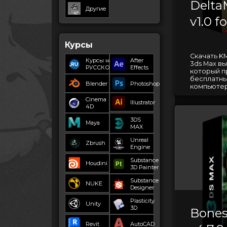
Delta
Другие
v1.0 f
Курсы
Скачать K
Курсы на
After
3ds Max в
РУССКОМ
Effects
который п
бесплатны
Blender
Photoshop
компьютер
Cinema
Illustrator
4D
3DS
Maya
MAX
Unreal
Zbrush
Engine
Substance
Houdini
3D Painter
Substance
NUKE
Designer
Plasticity
Unity
3D
Bones
Revit
AutoCAD