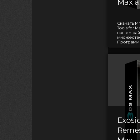
Max a
Скачать Mr
Tools for 
нашем сай
множество
Программ д
Exosi
Remes