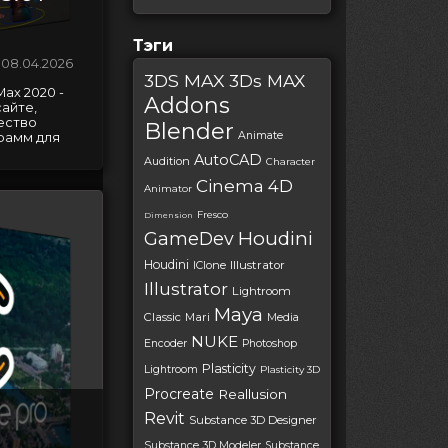
Тэги
08.04.2026
3DS MAX
3Ds MAX
Max 2020 -
Addons
айте,
ество
Blender
Animate
рамм для
AutoCAD
Audition
Character
Cinema 4D
Animator
Fresco
Dimension
Houdini
GameDev
Houdini
IClone
Illustrator
Illustrator
Lightroom
Maya
Classic
Mari
Media
NUKE
Encoder
Photoshop
Plasticity
Lightroom
Plasticity 3D
Procreate
Reallusion
Revit
Substance 3D Designer
Substance 3D Modeler
Substance