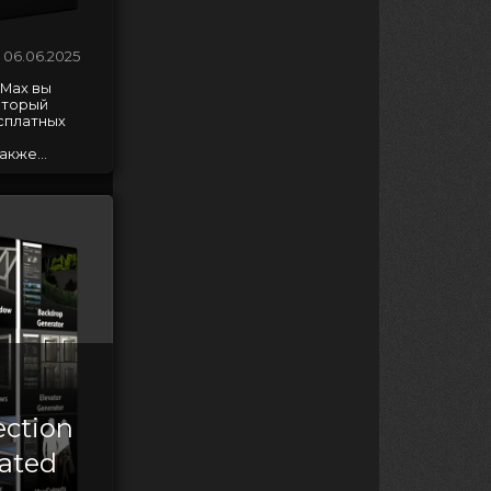
06.06.2025
 Max вы
оторый
сплатных
кже...
ection
ated