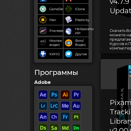
v4.7.9
Updat
GameDev
IClone
Mari
Plasticity
Нейросети
Скачать B
Procreate
ИИ
можете на
предлагае
Монтаж
Фото/
Курсов и 
видео
Видео
компьютерн
КИНО
Другие
Программы
Adobe
Pixam
Track
Librar
v2.00.