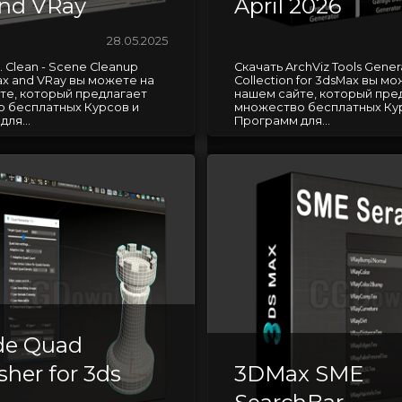
nd VRay
April 2026
28.05.2025
. Clean - Scene Cleanup
Скачать ArchViz Tools Gener
Max and VRay вы можете на
Collection for 3dsMax вы м
те, который предлагает
нашем сайте, который пре
 бесплатных Курсов и
множество бесплатных Ку
ля...
Программ для...
de Quad
her for 3ds
3DMax SME