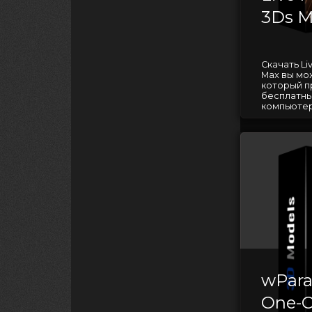
3Ds M
Скачать Li
Max вы мо
который п
бесплатны
компьютерн
wParal
One-Cl