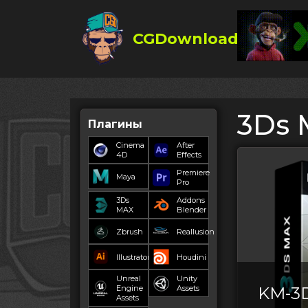
CGDownload
3Ds 
Плагины
Cinema
After
4D
Effects
Premiere
Maya
Pro
3Ds
Addons
MAX
Blender
Zbrush
Reallusion
Illustrator
Houdini
Unreal
Unity
Engine
Assets
KM-3
Assets