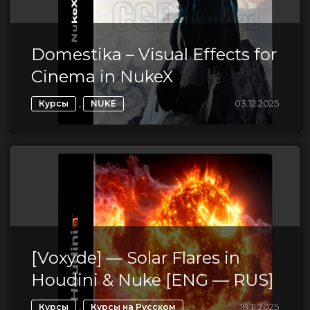
Domestika – Visual Effects for
Cinema in NukeX
,
03.12.2025
Курсы
NUKE
[Voxyde] — Solar Flares in
Houdini & Nuke [ENG — RUS]
,
,
18.11.2025
Курсы
Курсы на Русском