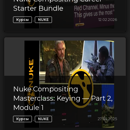
Starter Bundle
,
12.02.2026
Курсы
NUKE
Nuke Compositing
Masterclass: Keying — Part 2,
Module 1
,
27.04.2025
Курсы
NUKE