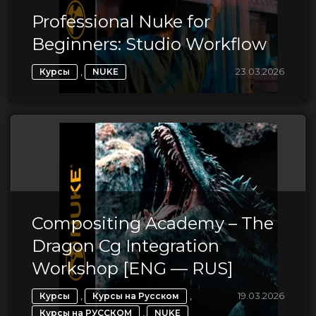
Professional Nuke for
Beginners: Studio Workflow
,
23.03.2026
Курсы
NUKE
Compositing Academy – The
Dragon Cg Integration
Workshop [ENG — RUS]
,
,
19.03.2026
Курсы
Курсы на Русском
,
Курсы на РУССКОМ
NUKE