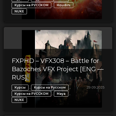
,
,
Курсы на РУССКОМ
Houdini
NUKE
FXPHD – VFX308 – Battle for
Bazoches VFX Project [ENG —
RUS]
,
,
29.09.2025
Курсы
Курсы на Русском
,
,
Курсы на РУССКОМ
Maya
NUKE