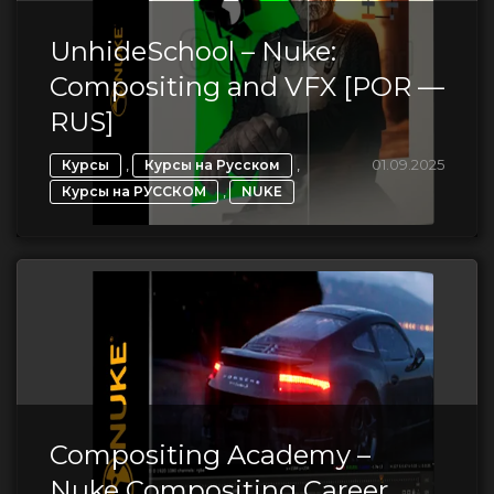
UnhideSchool – Nuke:
Compositing and VFX [POR —
RUS]
,
,
01.09.2025
Курсы
Курсы на Русском
,
Курсы на РУССКОМ
NUKE
Compositing Academy –
Nuke Compositing Career