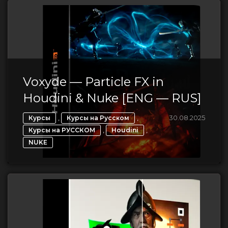
Voxyde — Particle FX in
Houdini & Nuke [ENG — RUS]
,
,
30.08.2025
Курсы
Курсы на Русском
,
,
Курсы на РУССКОМ
Houdini
NUKE