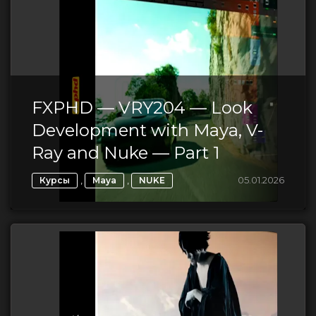
FXPHD — VRY204 — Look
Development with Maya, V-
Ray and Nuke — Part 1
,
,
05.01.2026
Курсы
Maya
NUKE