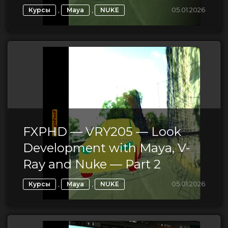
,
,
05.01.2026
Курсы
Maya
NUKE
FXPHD — VRY205 — Look
Development with Maya, V-
Ray and Nuke — Part 2
,
,
05.01.2026
Курсы
Maya
NUKE