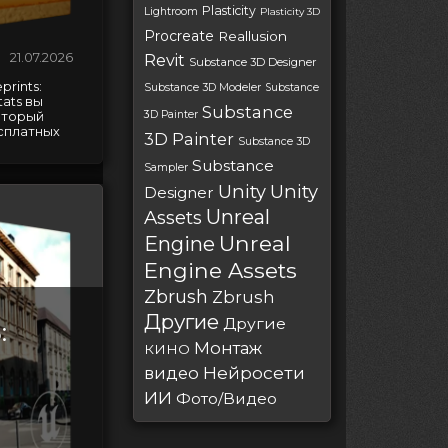
Plasticity
Lightroom
Plasticity 3D
Procreate
Reallusion
21.07.2026
Revit
Substance 3D Designer
prints:
Substance 3D Modeler
Substance
tats вы
Substance
3D Painter
оторый
сплатных
3D Painter
Substance 3D
Substance
Sampler
Unity
Unity
Designer
Unreal
Assets
Unreal
Engine
Engine Assets
Zbrush
Zbrush
Другие
Другие
:
Монтаж
КИНО
Нейросети
видео
ИИ
Фото/Видео