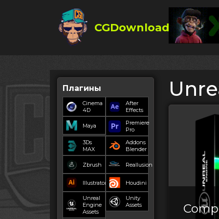
CGDownload
Unre
Плагины
Cinema
After
4D
Effects
Premiere
Maya
Pro
3Ds
Addons
MAX
Blender
Zbrush
Reallusion
Illustrator
Houdini
Unreal
Unity
Engine
Assets
Compl
Assets