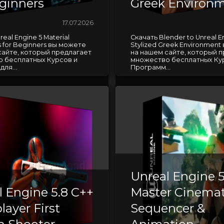
eginners
Greek Environ
17.07.2026
eal Engine 5 Material
Скачать Blender to Unreal En
s for Beginners вы можете
Stylized Greek Environmen
сайте, который предлагает
на нашем сайте, который 
 бесплатных Курсов и
множество бесплатных Ку
ля...
Программ...
Unreal Engine 5
l Engine 5.8 C++
Master Cinemat
layer First
Sequencer &