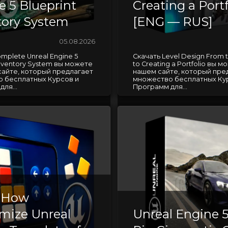
e 5 Blueprint
Creating a Portf
tory System
[ENG — RUS]
05.08.2026
mplete Unreal Engine 5
Скачать Level Design From t
Inventory System вы можете
to Creating a Portfolio вы м
сайте, который предлагает
нашем сайте, который пре
 бесплатных Курсов и
множество бесплатных Ку
ля...
Программ для...
 How
mize Unreal
Unreal Engine 5