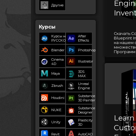
Engin
Другие
Inven
Курсы
Скачать Co
Курсы на
After
Blueprint 
РУССКОМ
Effects
на нашем 
множество
Blender
Photoshop
Программ д
Cinema
Illustrator
4D
3DS
Maya
MAX
Unreal
Zbrush
Engine
Substance
Houdini
3D Painter
Substance
NUKE
Designer
Learn
Plasticity
Unity
3D
Custo
Revit
AutoCAD