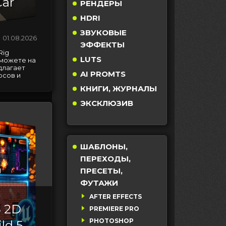
Car
РЕНДЕРЫ
HDRI
ЗВУКОВЫЕ
01.08.2026
ЭФФЕКТЫ
Rig
LUTS
 можете на
длагает
AI PROMTS
рсов и
КНИГИ, ЖУРНАЛЫ
ЭКСКЛЮЗИВ
ШАБЛОНЫ,
ПЕРЕХОДЫ,
ПРЕСЕТЫ,
ФУТАЖИ
AFTER EFFECTS
5 2D
PREMIERE PRO
PHOTOSHOP
ld 5