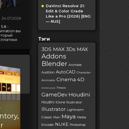
DaVinci Resolve 21:
Edit & Color Grade
Like a Pro (2026) [ENG
24.07.2026
— RUS]
5.8 -
imation вы
оторый
Тэги
сплатных
3DS MAX
3Ds MAX
Addons
Blender
Animate
AutoCAD
Audition
Character
Cinema 4D
Animator
Fresco
Dimension
Houdini
GameDev
Houdini
IClone
Illustrator
5
Illustrator
Lightroom
ntory,
Maya
Classic
Mari
Media
r
NUKE
Encoder
Photoshop