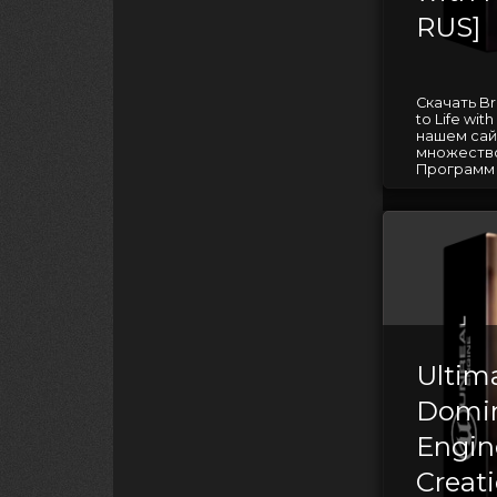
RUS]
Скачать Bri
to Life wi
нашем сай
множество
Программ д
Ultim
Domin
Engin
Creat