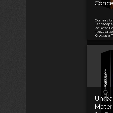
Conce
Скачать Unr
Landscape:
можете на
предлагае
Курсов и П
Unrea
Materi