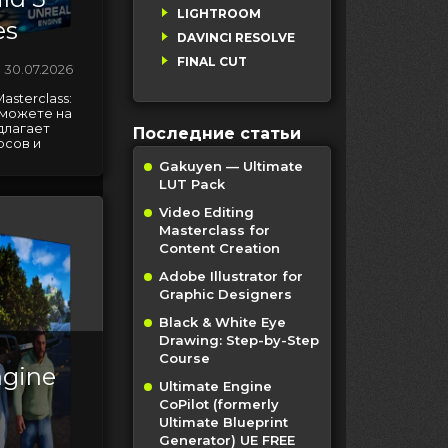
LIGHTROOM
es
DAVINCI RESOLVE
FINAL CUT
30.07.2026
asterclass:
 можете на
длагает
Последние статьи
рсов и
Gakuyen — Ultimate
LUT Pack
Video Editing
Masterclass for
Content Creation
Adobe Illustrator for
Graphic Designers
Black & White Eye
Drawing: Step-by-Step
Course
ngine
Ultimate Engine
CoPilot (formerly
Ultimate Blueprint
Generator) UE FREE