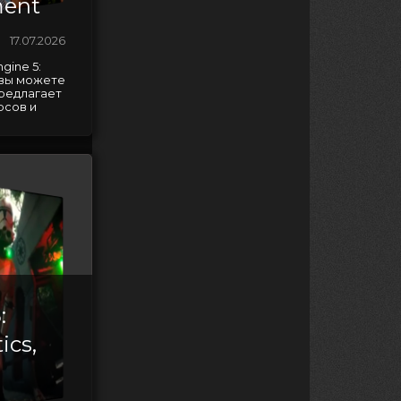
ment
17.07.2026
gine 5:
t вы можете
предлагает
рсов и
:
ics,