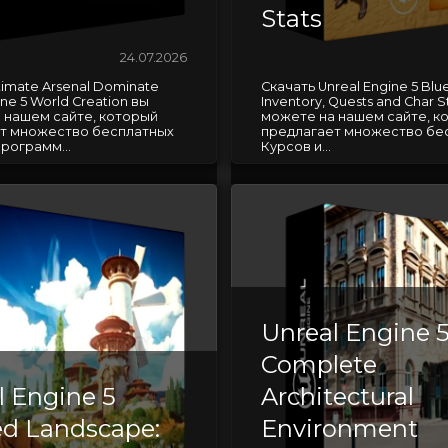
Stats
24.07.2026
timate Arsenal Dominate
Скачать Unreal Engine 5 Blue
ine 5 World Creation вы
Inventory, Quests and Char S
 нашем сайте, который
можете на нашем сайте, к
т множество бесплатных
предлагает множество бе
рограмм...
Курсов и...
Unreal Engine 5
Complete
l Engine 5
Architectural
zed Landscape:
Environment