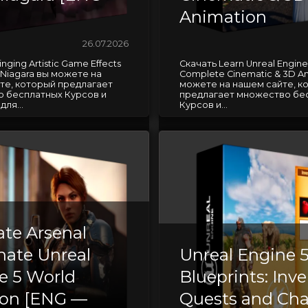
Animation
26.07.2026
nging Artistic Game Effects
Скачать Learn Unreal Engine 
th Niagara вы можете на
Complete Cinematic & 3D An
те, который предлагает
можете на нашем сайте, к
 бесплатных Курсов и
предлагает множество бе
ля...
Курсов и...
ate Arsenal
ate Unreal
Unreal Engine 
e 5 World
Blueprints: Inve
ion [ENG —
Quests and Cha