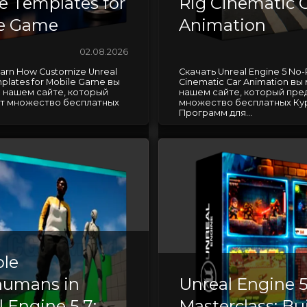
e Templates for
Rig Cinematic 
e Game
Animation
02.08.2026
arn How Customize Unreal
Скачать Unreal Engine 5 No-
plates for Mobile Game вы
Cinematic Car Animation вы
 нашем сайте, который
нашем сайте, который пре
т множество бесплатных
множество бесплатных Ку
Программ для...
ble
umans in
Unreal Engine 
 Engine 5.7:
Masterclass: Bui