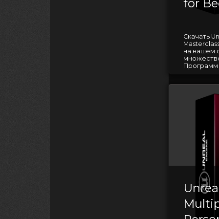
for B
Скачать Unr
Masterclas
на нашем 
множество
Программ д
Unrea
Multip