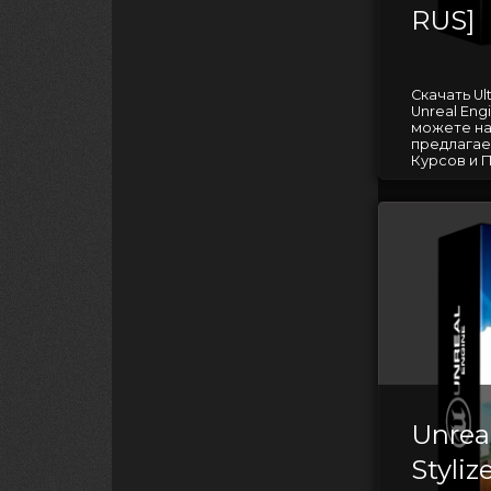
RUS]
Скачать Ul
Unreal Eng
можете на
предлагае
Курсов и П
Unrea
Styli