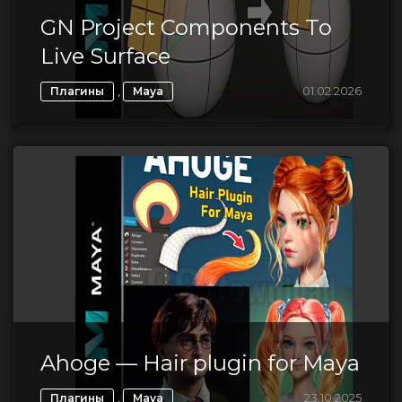
GN Project Components To
Live Surface
,
01.02.2026
Плагины
Maya
Ahoge — Hair plugin for Maya
,
23.10.2025
Плагины
Maya