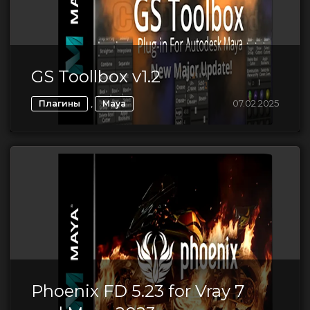
GS Toollbox v1.2
,
07.02.2025
Плагины
Maya
Phoenix FD 5.23 for Vray 7