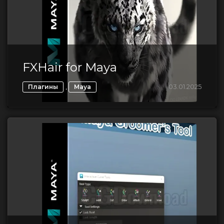
FXHair for Maya
,
03.01.2025
Плагины
Maya