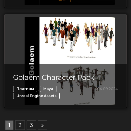
Golaem Character Pack
,
,
04.09.2024
Плагины
Maya
Unreal Engine Assets
1
2
3
»