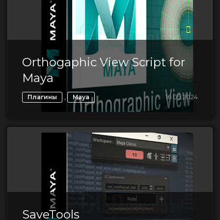
Orthogaphic View Script for
Maya
,
16.09.2024
Плагины
Maya
SaveTools