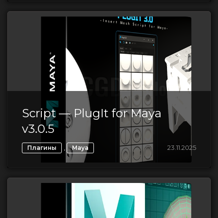
Script — PlugIt for Maya
v3.0.5
,
23.11.2025
Плагины
Maya