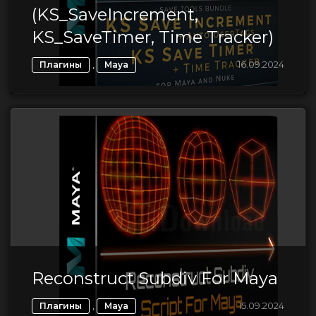
(KS_SaveIncrement,
KS_SaveTimer, Time Tracker)
,
16.09.2024
Плагины
Maya
Reconstruct Subdiv For Maya
,
15.09.2024
Плагины
Maya