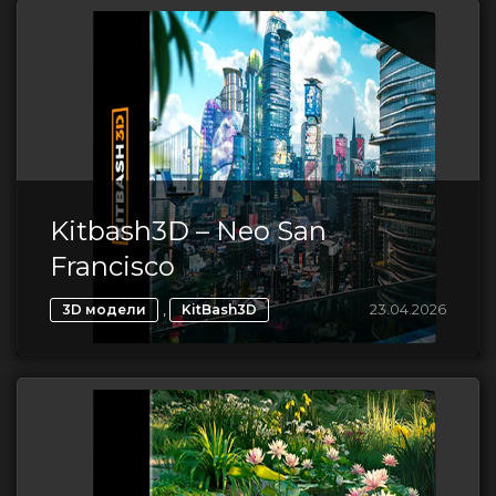
Kitbash3D – Neo San
Francisco
,
23.04.2026
3D модели
KitBash3D