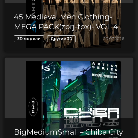
45 Medieval Men Clothing-
MEGA PACK(zprj-fbx)- VOL 4
,
23.07.2026
3D модели
Другие 3D
BigMediumSmall – Chiba City