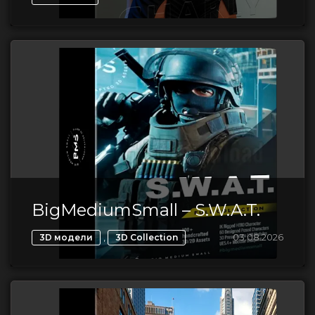
BigMediumSmall – S.W.A.T.
,
03.08.2026
3D модели
3D Collection