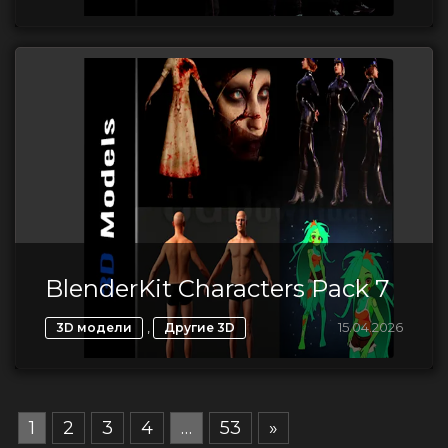
BlenderKit Сharacters Pack 7
,
15.04.2026
3D модели
Другие 3D
1
2
3
4
…
53
»