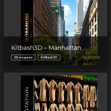
Kitbash3D – Manhattan
,
29.07.2026
3D модели
KitBash3D