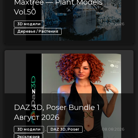
Maxtree — Plant Models
Vol.50
,
10.08.2026
3D модели
Деревья / Растения
DAZ 3D, Poser Bundle 1
Август 2026
,
,
08.08.2026
3D модели
DAZ 3D, Poser
Эксклюзив