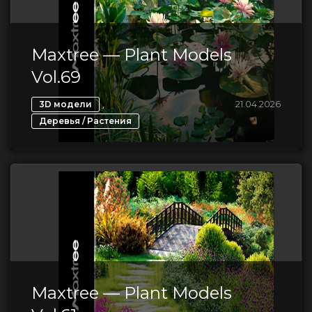
Maxtree — Plant Models
Vol.69
,
21.04.2026
3D модели
Деревья / Растения
Maxtree — Plant Models