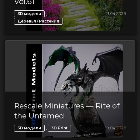
Vol.61
,
21.04.2026
3D модели
Деревья / Растения
Rescale Miniatures — Rite of
the Untamed
,
19.04.2026
3D модели
3D Print