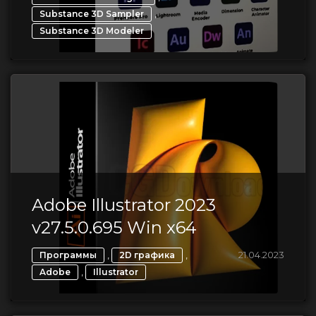
,
Substance 3D Sampler
Substance 3D Modeler
Adobe Illustrator 2023
v27.5.0.695 Win x64
,
,
21.04.2023
Программы
2D графика
,
Adobe
Illustrator