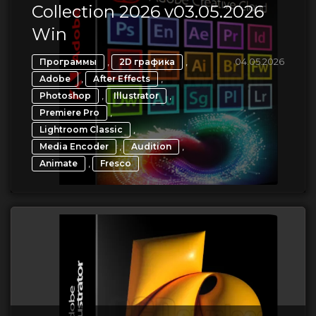
Collection 2026 v03.05.2026
Win
,
,
04.05.2026
Программы
2D графика
,
,
Adobe
After Effects
,
,
Photoshop
Illustrator
,
Premiere Pro
,
Lightroom Classic
,
,
Media Encoder
Audition
,
Animate
Fresco