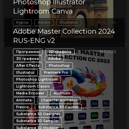
Photoshop Illustrator
Lightroom Canva
,
,
,
16.04.2024
Курсы
Adobe
Illustrator
Adobe Master Collection 2024
Photoshop
RUS-ENG v2
,
,
19.11.2023
Программы
2D графика
,
,
3D графика
Adobe
,
,
After Effects
Photoshop
,
,
Illustrator
Premiere Pro
,
Photoshop Lightroom
,
Lightroom Classic
,
,
Media Encoder
Audition
,
,
Animate
Character Animator
,
,
Fresco
Substance 3D Painter
,
Substance 3D Designer
,
Substance 3D Sampler
Substance 3D Modeler