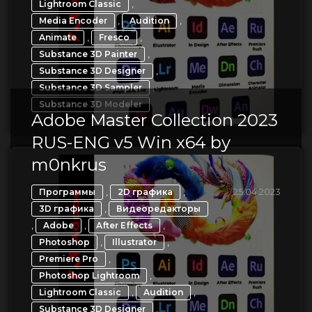
,
Lightroom Classic
,
,
Media Encoder
Audition
,
,
Animate
Fresco
,
Substance 3D Painter
,
Substance 3D Designer
,
Substance 3D Sampler
Substance 3D Modeler
Adobe Master Collection 2023
RUS-ENG v5 Win x64 by
m0nkrus
,
,
25.04.2023
Программы
2D графика
,
3D графика
Видеоредакторы
,
,
,
Adobe
After Effects
,
,
Photoshop
Illustrator
,
Premiere Pro
,
Photoshop Lightroom
,
,
Lightroom Classic
Audition
,
Substance 3D Designer