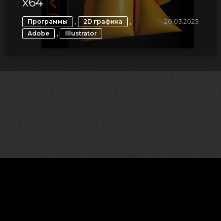
x64
,
,
20.03.2023
Программы
2D графика
,
Adobe
Illustrator
©2026 CGDownload
Правообладателям (DMCA)
Как скачивать архивы в Телеграм
«
Все права принадлежат правообладателям
»