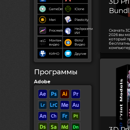
3D Pr
Bundl
GameDev
IClone
Mari
Plasticity
Нейросети
Скачать 3D
Procreate
ИИ
2026 вы м
который п
Монтаж
Фото/
бесплатны
видео
Видео
компьютер
КИНО
Другие
Программы
Adobe
3D Pr