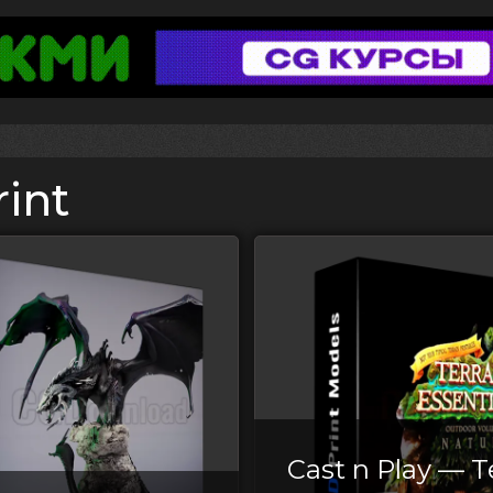
rint
Cast n Play — T