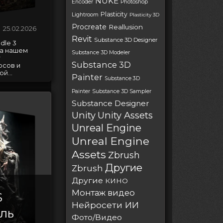
NUKE
Encoder
Photoshop
Plasticity
Lightroom
Plasticity 3D
Procreate
Reallusion
25.02.2026
Revit
Substance 3D Designer
dle 3
на нашем
Substance 3D Modeler
т
Substance 3D
рсов и
й...
Painter
Substance 3D
Painter
Substance 3D Sampler
Substance Designer
Unity
Unity Assets
Unreal Engine
Unreal Engine
Assets
Zbrush
Другие
Zbrush
Другие
КИНО
Монтаж видео
S
Нейросети ИИ
аль
Фото/Видео