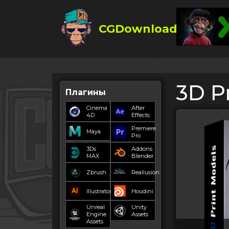
CGDownload
3D P
Плагины
Cinema
After
4D
Effects
Premiere
Maya
Pro
3Ds
Addons
MAX
Blender
Zbrush
Reallusion
Illustrator
Houdini
Unreal
Unity
Engine
Assets
Assets