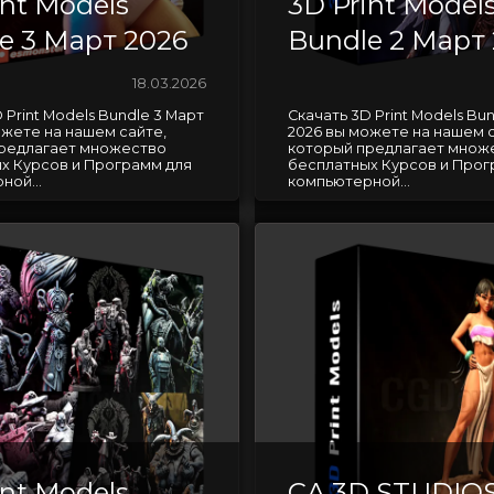
int Models
3D Print Model
e 3 Март 2026
Bundle 2 Март
18.03.2026
 Print Models Bundle 3 Март
Скачать 3D Print Models Bu
ожете на нашем сайте,
2026 вы можете на нашем с
редлагает множество
который предлагает множ
х Курсов и Программ для
бесплатных Курсов и Прог
ной...
компьютерной...
int Models
CA 3D STUDIO