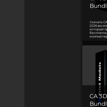
Bundl
Скачать C
2026 вы м
который п
бесплатны
компьютер
CA 3
Bundl