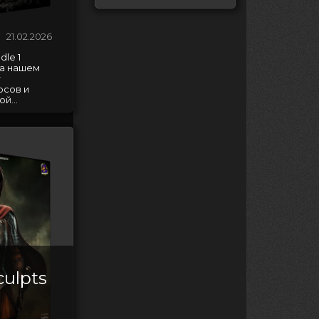
21.02.2026
le 1
на нашем
т
рсов и
й...
ulpts