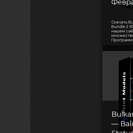
Февра
Скачать Bu
Bundle 2 
нашем сай
множество
Программ д
Bulka
— Bald