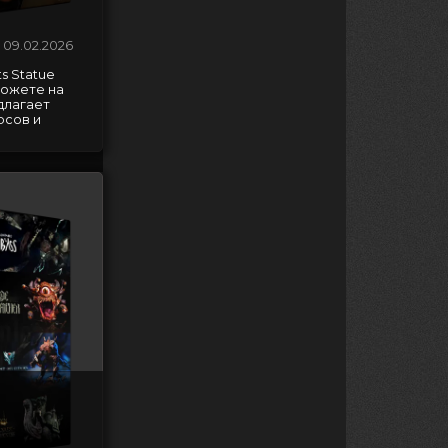
09.02.2026
s Statue
можете на
длагает
рсов и