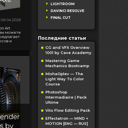
LIGHTROOM
DAVINCI RESOLVE
FINAL CUT
06.04.2026
n Art
e вы можете
предлагает
Последние статьи
рсов и
CG and VFX Overview
1001 by Cave Academy
Mastering Game
Mechanics Bootcamp
MishaOplev — The
Light Way To Color
Course
Photoshop
Intermadiaire | Pack
Ultime
Vito Flow Editing Pack
lender
Effectatron — MIND +
MOTION [ENG — RUS]
s by