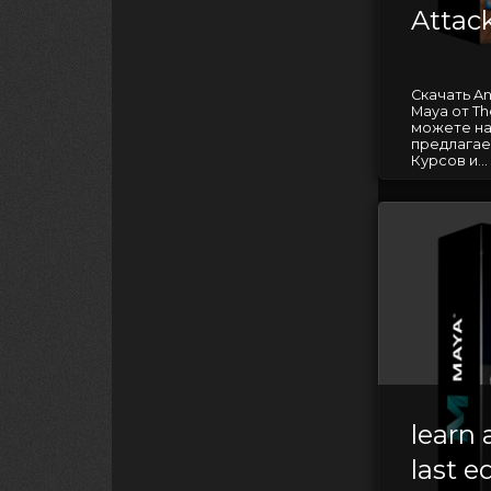
Attac
Скачать Ani
Maya от T
можете на
предлагае
Курсов и...
learn
last e