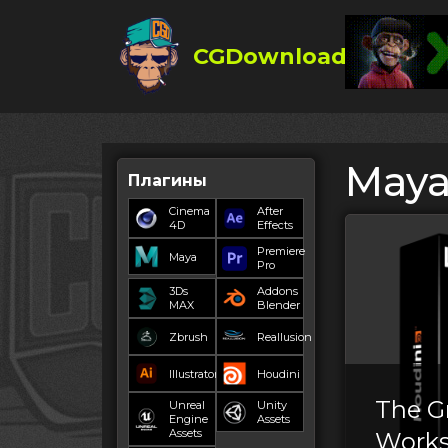
CGDownload
May
Плагины
Cinema
After
4D
Effects
Premiere
Maya
Pro
3Ds
Addons
MAX
Blender
Zbrush
Reallusion
Illustrator
Houdini
The 
Unreal
Unity
Engine
Assets
Assets
Work