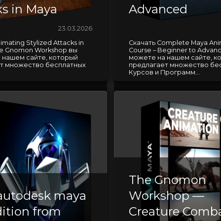
ks in Maya
Advanced
23.03.2026
mating Stylized Attacks in
Скачать Complete Maya Ani
he Gnomon Workshop вы
Course – Beginner to Advan
 нашем сайте, который
можете на нашем сайте, к
т множество бесплатных
предлагает множество бе
Курсов и Программ...
The Gnomon
 autodesk maya
Workshop —
dition from
Creature Comb