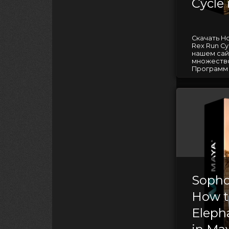
Cycle
Скачать Ho
Rex Run Cy
нашем сай
множество
Программ д
Sopho
How t
Eleph