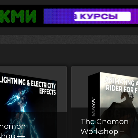
a
The Gnomon
Gnomon
Workshop –
shop —