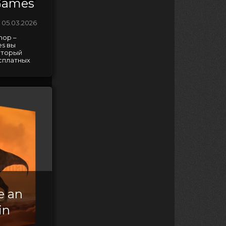
 Games
05.03.2026
hop –
es вы
оторый
сплатных
e an
in