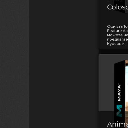
Colos
Скачать Tot
Feature An
можете на
предлагае
Курсов и...
Anima