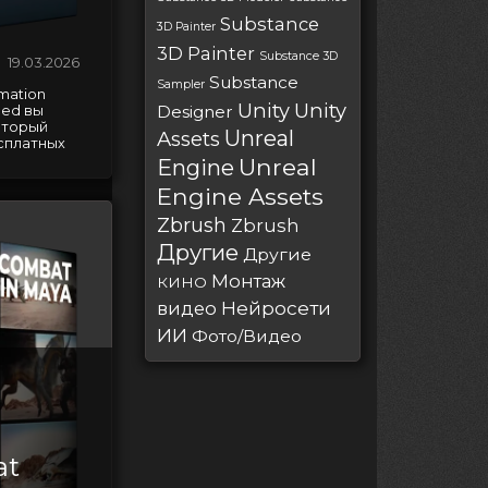
Substance
3D Painter
3D Painter
Substance 3D
19.03.2026
Substance
Sampler
mation
Unity
Unity
Designer
ced вы
оторый
Unreal
Assets
сплатных
Unreal
Engine
Engine Assets
Zbrush
Zbrush
Другие
Другие
Монтаж
КИНО
Нейросети
видео
ИИ
Фото/Видео
at