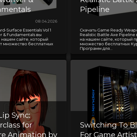
mentals
Pipeline
08.04.2026
d-Surface Essentials Vol 1
Скачать Game Ready Weapo
r & Fundamentals вы
Realistic Battle Axe Pipelin
 нашем сайте, который
на нашем сайте, который 
т множество бесплатных
множество бесплатных Ку
Программ для...
Lip Sync:
class for
Switching To B
re Animation by
For Game Artist