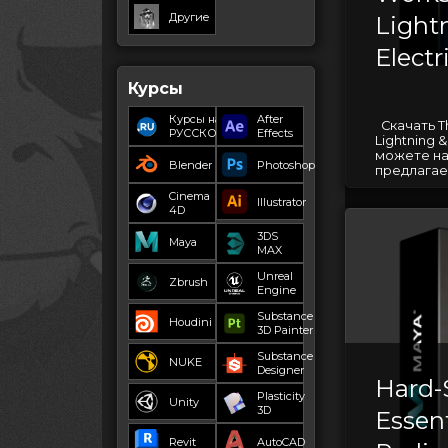
Другие
Light
Electr
Курсы
Курсы на
After
Скачать T
РУССКОМ
Effects
Lightning &
можете на
Blender
Photoshop
предлагае
Cinema
Illustrator
4D
3DS
Maya
MAX
Unreal
Zbrush
Engine
Substance
Houdini
3D Painter
Substance
NUKE
Designer
Hard-
Plasticity
Unity
3D
Essent
Revit
AutoCAD