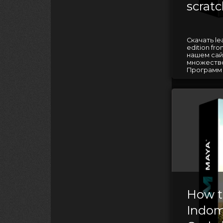
scrat
Скачать le
edition fr
нашем сай
множество
Программ д
How t
Indom