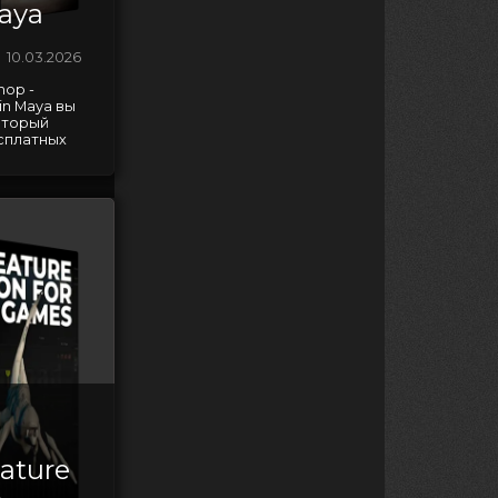
aya
10.03.2026
hop -
in Maya вы
оторый
сплатных
ature