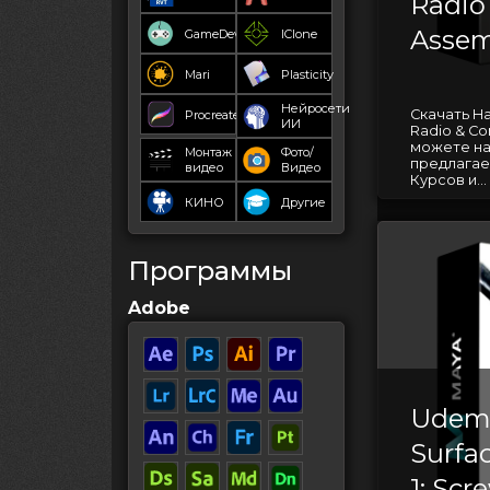
Radio
Assem
GameDev
IClone
Mari
Plasticity
Нейросети
Скачать Har
Procreate
ИИ
Radio & Co
можете на
Монтаж
Фото/
предлагае
видео
Видео
Курсов и...
КИНО
Другие
Программы
Adobe
Udem
Surfac
1: Scr