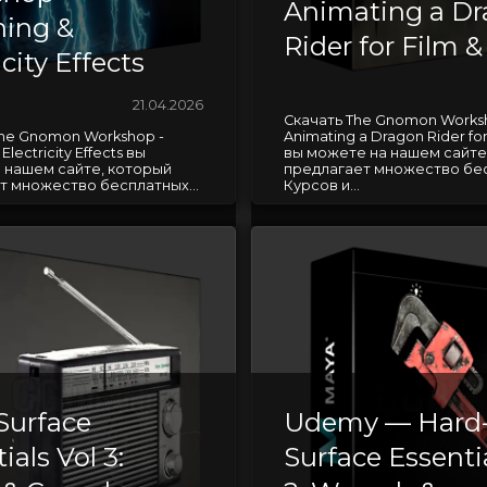
Animating a D
ning &
Rider for Film 
icity Effects
21.04.2026
Скачать The Gnomon Works
he Gnomon Workshop -
Animating a Dragon Rider for
 Electricity Effects вы
вы можете на нашем сайте
 нашем сайте, который
предлагает множество бе
т множество бесплатных...
Курсов и...
Surface
Udemy — Hard
ials Vol 3:
Surface Essenti