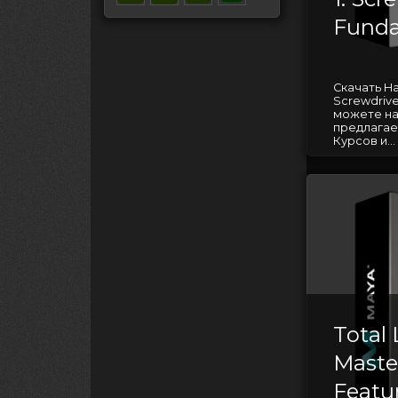
Funda
Скачать Har
Screwdrive
можете на
предлагае
Курсов и...
Total 
Master
Featu