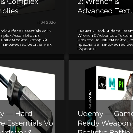
 & Complex
2: Wrench &
blies
Advanced Textu
11.04.2026
d-Surface Essentials Vol 3
Скачать Hard-Surface Essenti
mplex Assemblies вы
Wrench & Advanced Texturi
 нашем сайте, который
можете на нашем сайте, к
т множество бесплатных
предлагает множество бе
Курсов и...
y — Hard-
Udemy — Gam
e Essentials Vol
Ready Weapon 
ewdriver &
Realistic Battle