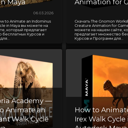
 in Maya
Animation for
06.03.2026
w to Animate an Indominus
Скачать The Gnomon Works
cle in Maya вы можете на
Creature Animation for Gam
те, который предлагает
можете на нашем сайте, к
 бесплатных Курсов и
предлагает множество бе
ля...
Курсов и Программ для...
ria Academy —
o Animate an
How to Animat
ant Walk Cycle
Irex Walk Cycle 