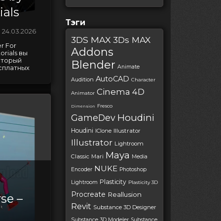
ials
Тэги
24.03.2026
3DS MAX
3Ds MAX
r For
Addons
orials вы
оторый
Blender
Animate
сплатных
AutoCAD
Audition
Character
Cinema 4D
Animator
Fresco
Dimension
Houdini
GameDev
Houdini
IClone
Illustrator
Illustrator
Lightroom
Maya
Classic
Mari
Media
NUKE
Encoder
Photoshop
Plasticity
Lightroom
Plasticity 3D
Procreate
Reallusion
se –
Revit
Substance 3D Designer
Substance 3D Modeler
Substance