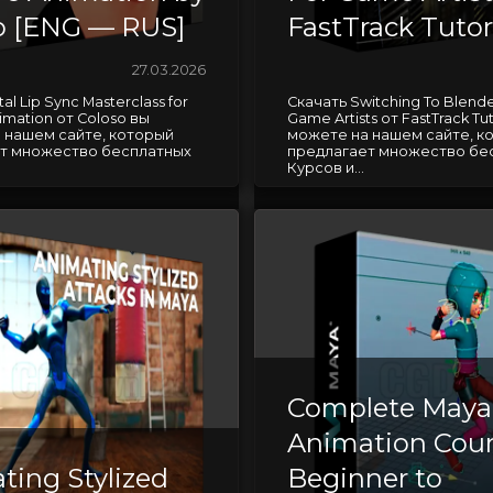
o [ENG — RUS]
FastTrack Tutor
27.03.2026
al Lip Sync Masterclass for
Скачать Switching To Blende
imation от Coloso вы
Game Artists от FastTrack Tut
 нашем сайте, который
можете на нашем сайте, к
т множество бесплатных
предлагает множество бе
Курсов и...
Complete Maya
Animation Cour
ting Stylized
Beginner to