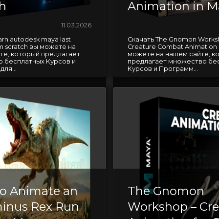
ch
Animation in M
11.03.2026
arn autodesk maya last
Скачать The Gnomon Works
om scratch вы можете на
Creature Combat Animation 
те, который предлагает
можете на нашем сайте, к
 бесплатных Курсов и
предлагает множество бе
ля...
Курсов и Программ...
o Animate an
The Gnomon
inus Rex Run
Workshop – Cre