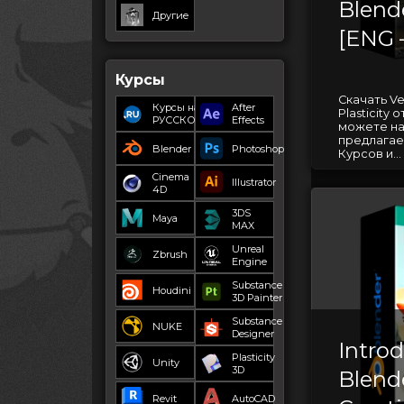
Blende
Другие
[ENG 
Курсы
Скачать Ve
Курсы на
After
Plasticity 
РУССКОМ
Effects
можете на
предлагае
Blender
Photoshop
Курсов и...
Cinema
Illustrator
4D
3DS
Maya
MAX
Unreal
Zbrush
Engine
Substance
Houdini
3D Painter
Substance
NUKE
Designer
Introd
Plasticity
Unity
3D
Blende
Revit
AutoCAD