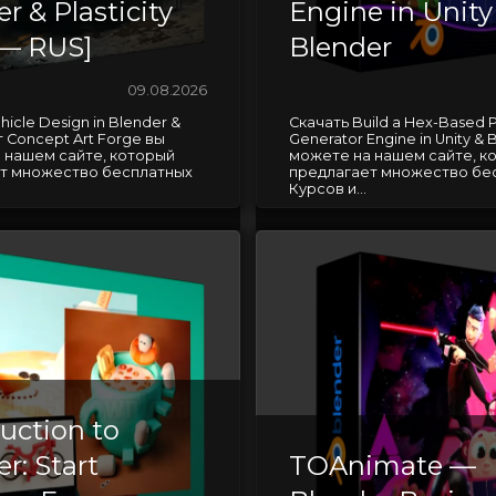
r & Plasticity
Engine in Unity
— RUS]
Blender
09.08.2026
hicle Design in Blender &
Скачать Build a Hex-Based P
от Concept Art Forge вы
Generator Engine in Unity & 
 нашем сайте, который
можете на нашем сайте, к
т множество бесплатных
предлагает множество бе
Курсов и...
uction to
r: Start
TOAnimate —