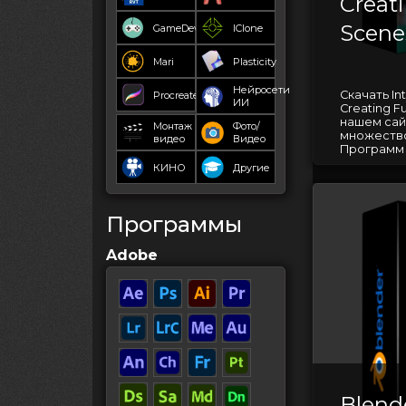
Creat
Scene
GameDev
IClone
Mari
Plasticity
Нейросети
Скачать Int
Procreate
ИИ
Creating F
нашем сай
Монтаж
Фото/
множество
видео
Видео
Программ д
КИНО
Другие
Программы
Adobe
Blende