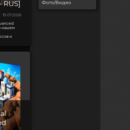
— RUS]
Фото/Видео
19.07.2026
dvanced
на нашем
т
рсов и
al
ed