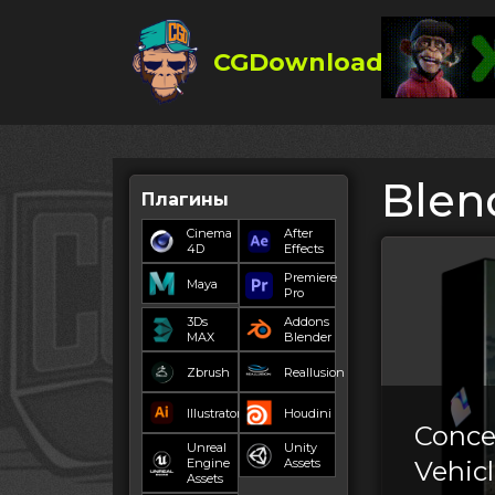
CGDownload
Blen
Плагины
Cinema
After
4D
Effects
Premiere
Maya
Pro
3Ds
Addons
MAX
Blender
Zbrush
Reallusion
Illustrator
Houdini
Conce
Unreal
Unity
Engine
Assets
Vehicl
Assets