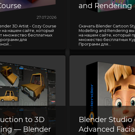
Course
and Rendering
27.07.2026
ender 3D Artist - Cozy Course
Скачать Blender Cartoon Sty
 на нашем сайте, который
Modelling and Rendering в
т множество бесплатных
на нашем сайте, который 
Программ для
множество бесплатных Ку
ной...
Программ для...
duction to 3D
Blender Studio
ing — Blender
Advanced Facia