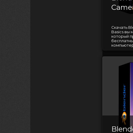
Camer
Скачать Bl
Basics вы
который п
бесплатны
компьютер
Blend