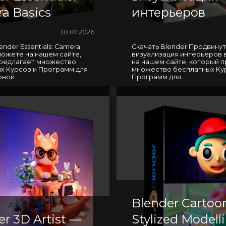
a Basics
интерьеров
30.07.2026
ender Essentials: Camera
Скачать Blender Продвину
 можете на нашем сайте,
визуализация интерьеров
редлагает множество
на нашем сайте, который 
х Курсов и Программ для
множество бесплатных Ку
ной...
Программ для...
Blender Cartoo
er 3D Artist —
Stylized Modell