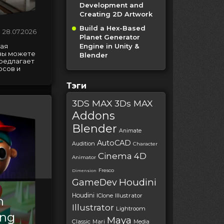
Development and
Creating 2D Artwork
Build a Hex-Based
28.07.2026
Planet Generator
Engine in Unity &
тая
 вы можете
Blender
предлагает
рсов и
Тэги
3DS MAX
3Ds MAX
Addons
Blender
Animate
AutoCAD
Audition
Character
Cinema 4D
Animator
Fresco
Dimension
Houdini
GameDev
Houdini
IClone
Illustrator
n
Illustrator
Lightroom
ing
Maya
Classic
Mari
Media