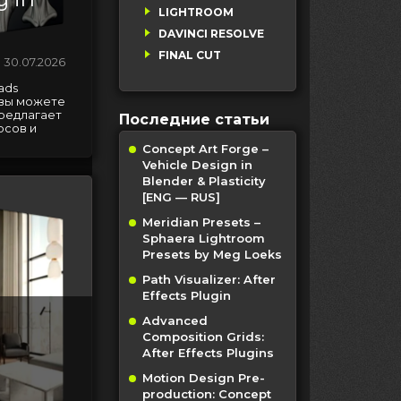
LIGHTROOM
DAVINCI RESOLVE
FINAL CUT
30.07.2026
ads
e вы можете
предлагает
Последние статьи
рсов и
Concept Art Forge –
Vehicle Design in
Blender & Plasticity
[ENG — RUS]
Meridian Presets –
Sphaera Lightroom
Presets by Meg Loeks
Path Visualizer: After
Effects Plugin
Advanced
Composition Grids:
After Effects Plugins
Motion Design Pre-
production: Concept