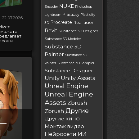
NUKE
Encoder
Photoshop
Plasticity
Lightroom
Plasticity
22.07.2026
Procreate
Reallusion
3D
lized
Revit
Substance 3D Designer
ы можете
предлагает
Substance 3D Modeler
рсов и
Substance 3D
Painter
Substance 3D
Painter
Substance 3D Sampler
Substance Designer
Unity
Unity Assets
Unreal Engine
Unreal Engine
Assets
Zbrush
Другие
Zbrush
Другие
КИНО
 —
Монтаж видео
l
Нейросети ИИ