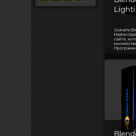
Light
Скачать Ble
Mastercla
сайте, ко
множество
Программ д
Blende