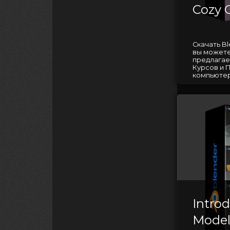
Cozy 
Скачать Bl
вы можете
предлагае
Курсов и 
компьютер
Intro
Model