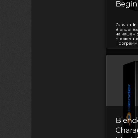
Begin
Скачать In
Blender B
на нашем 
множество
Программ..
Blend
Chara