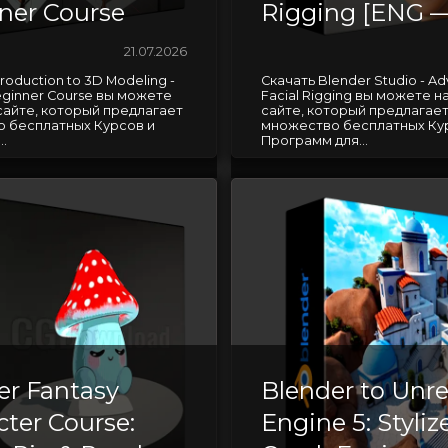
ner Course
Rigging [ENG 
21.07.2026
troduction to 3D Modeling -
Скачать Blender Studio - A
eginner Course вы можете
Facial Rigging вы можете 
сайте, который предлагает
сайте, который предлагае
 бесплатных Курсов и
множество бесплатных Ку
.
Программ для...
er Fantasy
Blender to Unre
cter Course:
Engine 5: Styliz