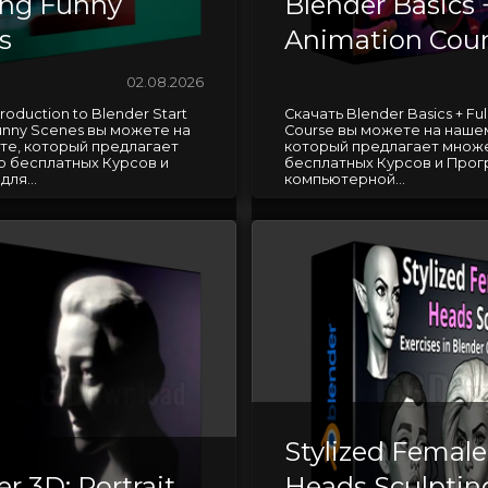
ing Funny
Blender Basics +
s
Animation Cou
02.08.2026
roduction to Blender Start
Скачать Blender Basics + Ful
unny Scenes вы можете на
Course вы можете на нашем
те, который предлагает
который предлагает множ
 бесплатных Курсов и
бесплатных Курсов и Прог
ля...
компьютерной...
Stylized Female
r 3D: Portrait
Heads Sculptin