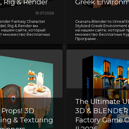
, Rig & Render
Greek Environ
19.07.2026
ender Fantasy Character
Скачать Blender to Unreal En
del, Rig & Render вы
Stylized Greek Environmen
 нашем сайте, который
на нашем сайте, который 
т множество бесплатных
множество бесплатных Ку
Программ...
The Ultimate U
Props! 3D
3D & BLENDER
ing & Texturing
Factory Game C