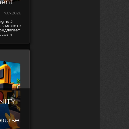
ment
17.07.2026
gine 5:
t вы можете
предлагает
рсов и
NITY
ourse