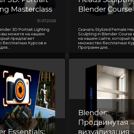
ing Masterclass
Blender Course
31.07.2026
nder 3D Portrait Lighting
Скачать Stylized Female He
ss вы можете на нашем
Sculpting in Blender Cours
торый предлагает
на нашем сайте, который 
 бесплатных Курсов и
множество бесплатных Ку
ля...
Программ для...
Blender:
Продвинутая
r Essentials:
визуализация