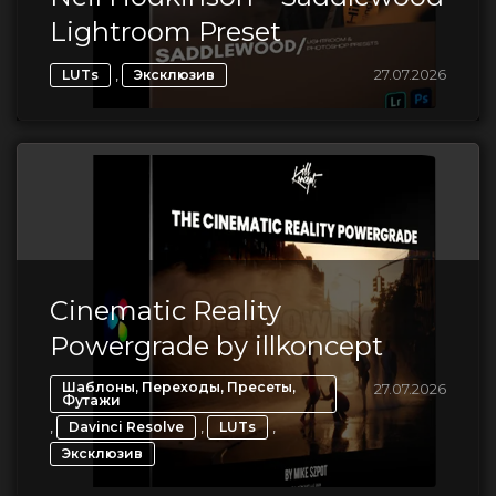
Lightroom Preset
,
27.07.2026
LUTs
Эксклюзив
Cinematic Reality
Powergrade by illkoncept
Шаблоны, Переходы, Пресеты,
27.07.2026
Футажи
,
,
,
Davinci Resolve
LUTs
Эксклюзив