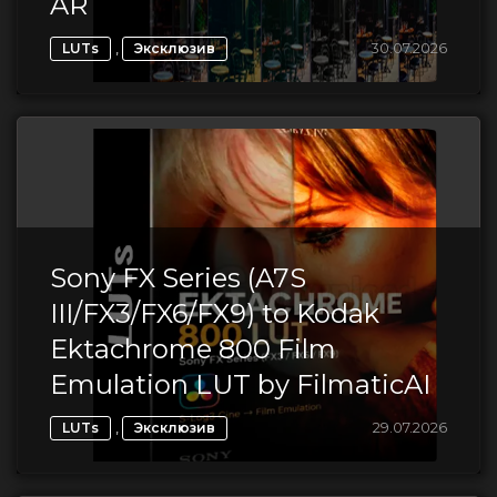
AR
,
30.07.2026
LUTs
Эксклюзив
Sony FX Series (A7S
III/FX3/FX6/FX9) to Kodak
Ektachrome 800 Film
Emulation LUT by FilmaticAI
,
29.07.2026
LUTs
Эксклюзив