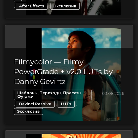
,
,
After Effects
Эксклюзив
Filmycolor — Filmy
PowerGrade + v2.0 LUTs by
Danny Gevirtz
Шаблоны, Переходы, Пресеты,
03.08.2026
Футажи
,
,
,
Davinci Resolve
LUTs
Эксклюзив