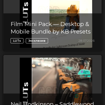
Film Mini Pack — Desktop &
Mobile Bundle by KB Presets
,
28.07.2026
LUTs
Эксклюзив
Neil Hodkinson – Saddlewood