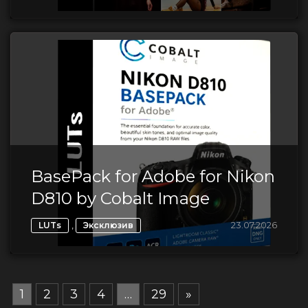
BasePack for Adobe for Nikon
D810 by Cobalt Image
,
23.07.2026
LUTs
Эксклюзив
1
2
3
4
…
29
»