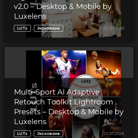
v2.0 – Desktop & Mobile by
Luxelens
,
24.07.2026
LUTs
Эксклюзив
Multi-Sport AI Adaptive
Retouch Toolkit Lightroom
Presets – Desktop & Mobile by
Luxelens
,
23.07.2026
LUTs
Эксклюзив