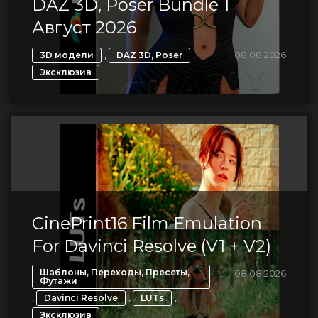
DAZ 3D, Poser Bundle 1
Август 2026
,
,
08.08.2026
3D модели
DAZ 3D, Poser
Эксклюзив
CinePrint16 Film Emulation
For Davinci Resolve (V1 + V2)
Шаблоны, Переходы, Пресеты,
08.08.2026
Футажи
,
,
,
Davinci Resolve
LUTs
Эксклюзив