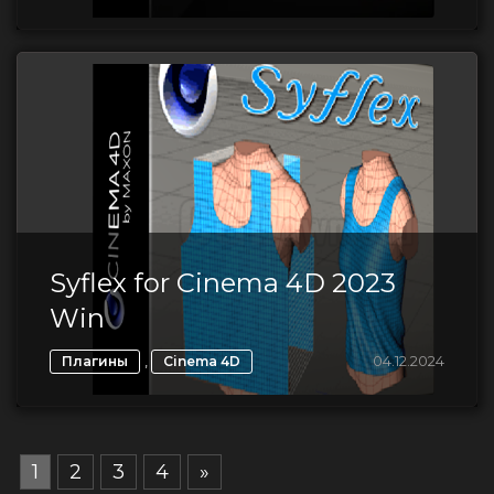
Syflex for Cinema 4D 2023
Win
,
04.12.2024
Плагины
Cinema 4D
1
2
3
4
»