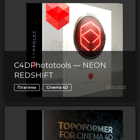
C4DPhototools — NEON
REDSHIFT
,
13.05.2025
Плагины
Cinema 4D