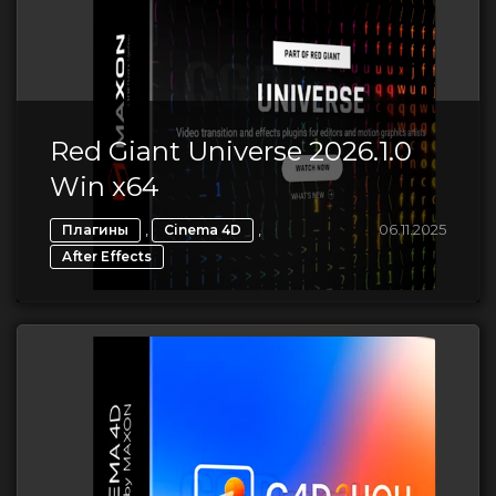
Red Giant Universe 2026.1.0
Win x64
,
,
06.11.2025
Плагины
Cinema 4D
After Effects