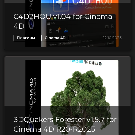
C4D2HOU v1.04 for Cinema
4D
,
12.10.2025
Плагины
Cinema 4D
3DQuakers Forester v1.5.7 for
Cinema 4D R20-R2025