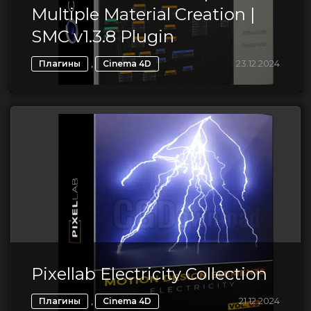
Multiple Material Creation |
SMC v1.3.8 Plugin
,
23.12.2024
Плагины
Cinema 4D
Pixellab Electricity Collection
,
21.12.2024
Плагины
Cinema 4D