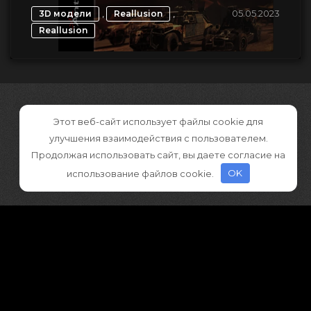
,
,
05.05.2023
3D модели
Reallusion
Reallusion
Этот веб-сайт использует файлы cookie для
улучшения взаимодействия с пользователем.
Продолжая использовать сайт, вы даете согласие на
использование файлов cookie.
OK
©2026 CGDownload
Правообладателям (DMCA)
Как скачивать архивы в Телеграм
«
Все права принадлежат правообладателям
»