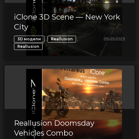
iClone 3D Scene — New York
City
,
,
05.05.2023
3D модели
Reallusion
Reallusion
Reallusion Doomsday
Vehicles Combo