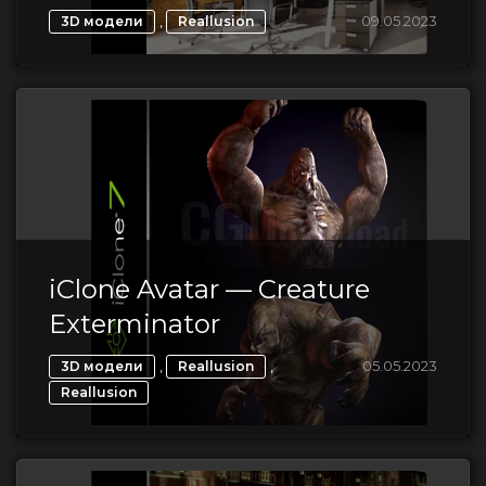
,
09.05.2023
3D модели
Reallusion
iClone Avatar — Creature
Exterminator
,
,
05.05.2023
3D модели
Reallusion
Reallusion