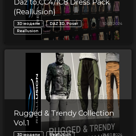
Daz to CC4/IC8 Dress Pack
(Reallusion)
,
,
10.07.2024
3D модели
DAZ 3D, Poser
Reallusion
Rugged & Trendy Collection
Vol.1
,
15.03.2024
3D модели
Reallusion