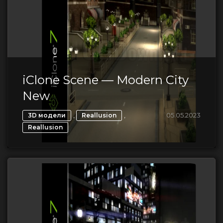
iClone Scene — Modern City
New
,
,
05.05.2023
3D модели
Reallusion
Reallusion