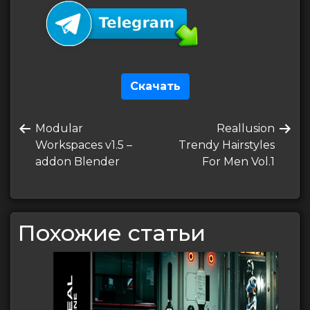
Скачать
Навигация
Предыдущая
Следующая
Modular
Reallusion
по
запись
запись
Workspaces v1.5 –
Trendy Hairstyles
записям
addon Blender
For Men Vol.1
Похожие статьи