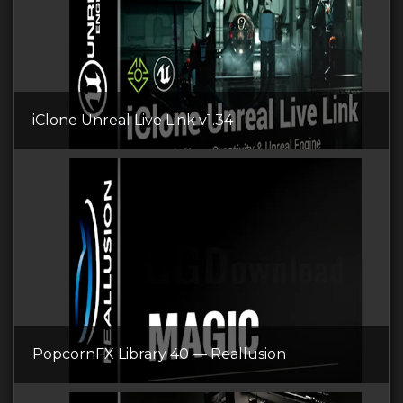
iClone Unreal Live Link v1.34
PopcornFX Library 40 — Reallusion