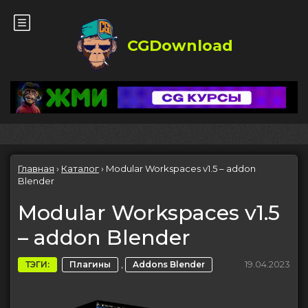
CGDownload
Главная
›
Каталог
›
Modular Workspaces v1.5 – addon
Blender
Modular Workspaces v1.5
– addon Blender
,
19.04.2023
ТЭГИ:
Плагины
Addons Blender