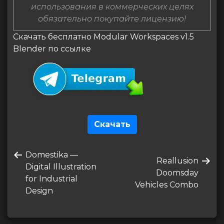
использования в коммерческих целях
обязательно покупайте лицензию!
Скачать бесплатно Modular Workspaces v1.5
Blender по ссылке
Скачать
Навигация
Предыдущая
Domestika —
по
Следующая
Reallusion
запись
Digital Illustration
запись
Doomsday
записям
for Industrial
Vehicles Combo
Design