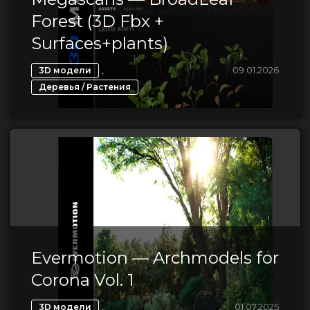
Forest (3D Fbx +
Surfaces+plants)
,
09.01.2026
3D модели
Деревья / Растения
Evermotion — Archmodels for
Corona Vol. 1
,
01.07.2025
3D модели