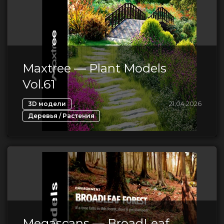
Maxtree — Plant Models
Vol.61
,
21.04.2026
3D модели
Деревья / Растения
Megascans — BroadLeaf