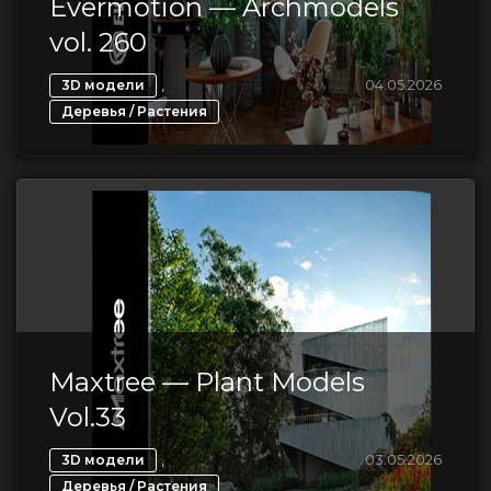
Evermotion — Archmodels
vol. 260
,
04.05.2026
3D модели
Деревья / Растения
Maxtree — Plant Models
Vol.33
,
03.05.2026
3D модели
Деревья / Растения