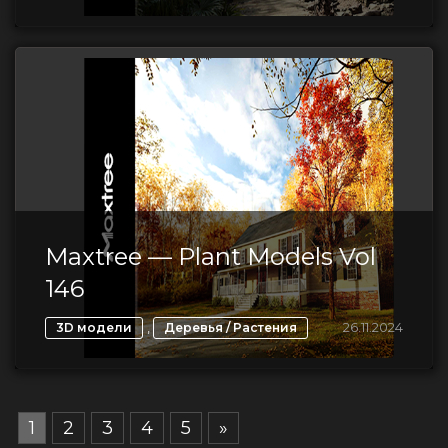
Maxtree — Plant Models Vol
146
,
26.11.2024
3D модели
Деревья / Растения
1
2
3
4
5
»