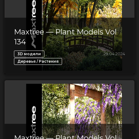
Maxtree — Plant Models Vol
134
,
29.04.2024
3D модели
Деревья / Растения
Maxtree — Plant Models Vol