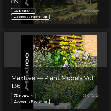
89
,
15.07.2024
3D модели
Деревья / Растения
Maxtree — Plant Models Vol
136
,
29.04.2024
3D модели
Деревья / Растения