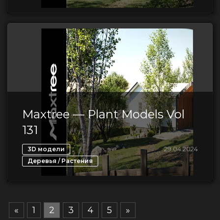
Maxtree — Plant Models Vol
131
,
29.04.2024
3D модели
Деревья / Растения
«
1
2
3
4
5
»