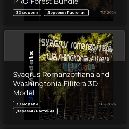
PRO Forest Bundle
,
17.11.2024
3D модели
Деревья / Растения
Syagrus Romanzoffiana and
Washingtonia Filifera 3D
Model
,
10.08.2024
3D модели
Деревья / Растения