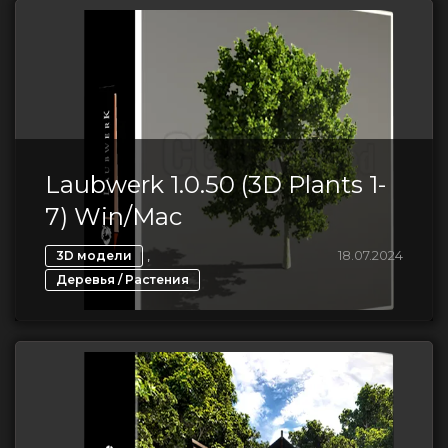
Laubwerk 1.0.50 (3D Plants 1-
7) Win/Mac
,
18.07.2024
3D модели
Деревья / Растения