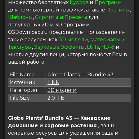
множество бесплатных
Курсов
и
Программ
для компьютерной графики, а также
Плагины
,
Шаблоны
,
Скрипты и Пресеты
для
популярных 2D и 3D программ.
CGDownload.ru представляет пользователям
такие ресурсы, как
3D модели
,
Материалы и
Текстуры
,
Звуковые Эффекты
,
LUTs
,
HDRI
и
многие другие вещи, которые помогут Вам в
вашей работе.
File Name
Globe Plants — Bundle 43
Источник
LINK
Категория
3D модели
File Size
2,01 ГБ
Globe Plants’ Bundle 43 — Канадские
домашние и садовые растения
, ваши
основные ресурсы для украшения сада и