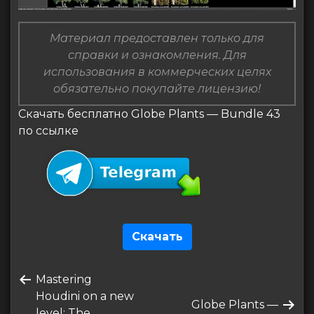
Материал предоставлен только для
справки и ознакомления. Для
использования в коммерческих целях
обязательно покупайте лицензию!
Скачать бесплатно Globe Plants — Bundle 43
по ссылке
Скачать
Навигация
Предыдущая
Mastering
по
запись
Houdini on a new
Следующая
Globe Plants —
level: The