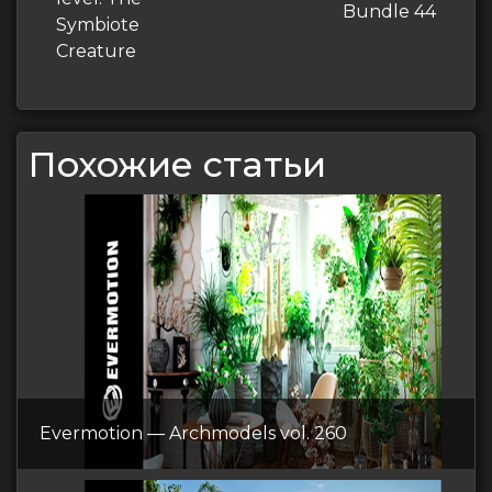
записям
запись
Bundle 44
Symbiote
Creature
Похожие статьи
Evermotion — Archmodels vol. 260