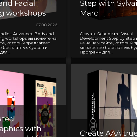
and Facial
Step with Sylva
ng workshops
Marc
07.08.2026
undle – Advanced Body and
Скачать Schoolism - Visual
ging workshops вы можете на
Development Step by Step
те, который предлагает
на нашем сайте, который 
 бесплатных Курсов и
множество бесплатных Ку
ля...
Программ для...
ated
raphics with
Create AAA true 