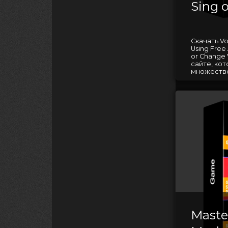
Sing 
Скачать Vo
Using Free 
or Change
сайте, ко
множество
Maste