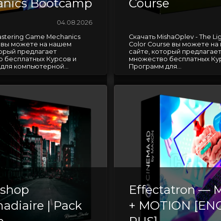
nics Bootcamp
Course
04.08.2026
astering Game Mechanics
Скачать MishaOplev - The Li
вы можете на нашем
Color Course вы можете на
торый предлагает
сайте, который предлагае
 бесплатных Курсов и
множество бесплатных Ку
для компьютерной...
Программ для...
oshop
Effectatron — 
adiaire | Pack
+ MOTION [EN