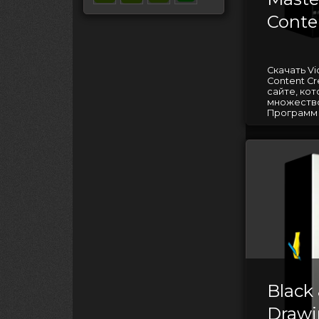
Conte
Скачать Vid
Content C
сайте, ко
множество
Программ д
Black
Drawi