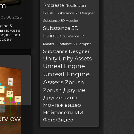
em
Procreate
Reallusion
Revit
Substance 3D Designer
05.08.2026
Substance 3D Modeler
gine 5
Substance 3D
 вы можете
предлагает
Painter
Substance 3D
рсов и
Painter
Substance 3D Sampler
Substance Designer
Unity
Unity Assets
Unreal Engine
Unreal Engine
Assets
Zbrush
Другие
Zbrush
Другие
КИНО
Монтаж видео
Нейросети ИИ
erview
Фото/Видео