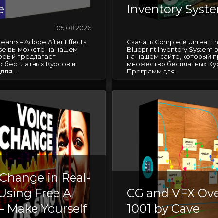
e
Inventory Syst
05.08.2026
earns – Adobe After Effects
Скачать Complete Unreal En
se вы можете на нашем
Blueprint Inventory System
торый предлагает
на нашем сайте, который 
 бесплатных Курсов и
множество бесплатных Ку
ля...
Программ для...
 Change in Real-
Using Free AI
CG and VFX Ov
— Make Yourself
1001 by Cave