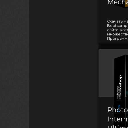
Mecha
Скачать M
Bootcamp 
сайте, ко
множество
Программ 
Phot
Interm