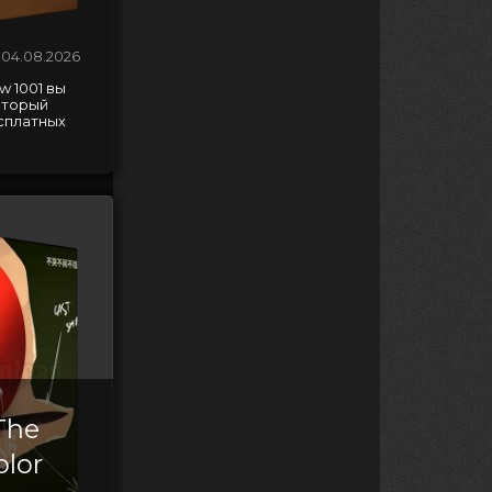
04.08.2026
w 1001 вы
оторый
сплатных
The
olor