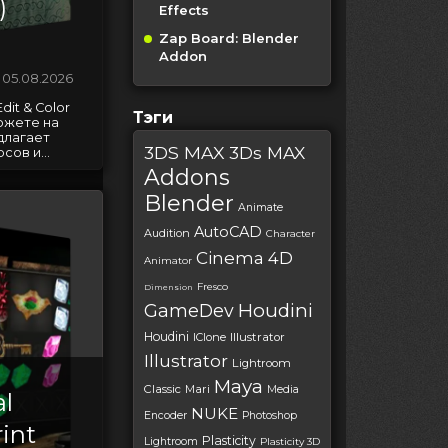
)
Effects
Zap Board: Blender
Addon
05.08.2026
dit & Color
Тэги
можете на
длагает
3DS MAX
3Ds MAX
ов и...
Addons
Blender
Animate
AutoCAD
Audition
Character
Cinema 4D
Animator
Fresco
Dimension
Houdini
GameDev
Houdini
IClone
Illustrator
Illustrator
Lightroom
Maya
Classic
Mari
Media
l
NUKE
Encoder
Photoshop
int
Plasticity
Lightroom
Plasticity 3D