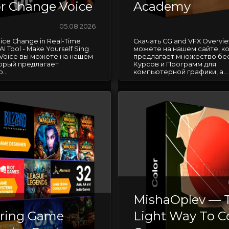
or Change Voice
Academy
05.08.2026
ice Change in Real-Time
Скачать CG and VFX Overvie
AI Tool - Make Yourself Sing
можете на нашем сайте, к
 Voice вы можете на нашем
предлагает множество бе
торый предлагает
Курсов и Программ для
...
компьютерной графики, а...
MishaOplev — 
ring Game
Light Way To C