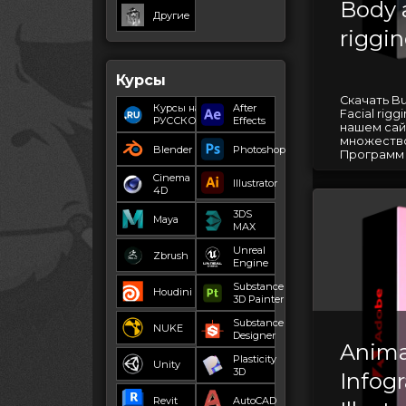
Body 
Другие
riggi
Курсы
Скачать B
Курсы на
After
Facial rig
РУССКОМ
Effects
нашем сай
множество
Blender
Photoshop
Программ д
Cinema
Illustrator
4D
3DS
Maya
MAX
Unreal
Zbrush
Engine
Substance
Houdini
3D Painter
Substance
NUKE
Designer
Anim
Plasticity
Unity
3D
Infog
Revit
AutoCAD