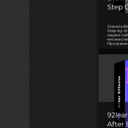
Step 
Скачать Bl
Step-by-S
нашем сай
множество
Программ д
92lea
After