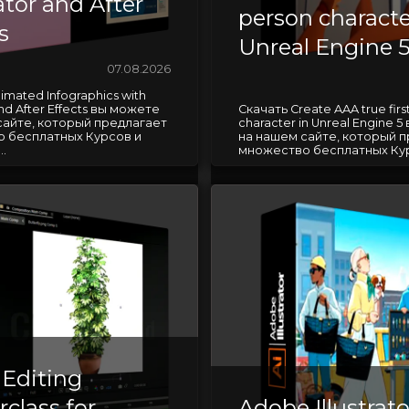
rator and After
person characte
s
Unreal Engine 
07.08.2026
imated Infographics with
 and After Effects вы можете
Скачать Create AAA true firs
сайте, который предлагает
character in Unreal Engine 
 бесплатных Курсов и
на нашем сайте, который 
.
множество бесплатных Курс
 Editing
class for
Adobe Illustrato