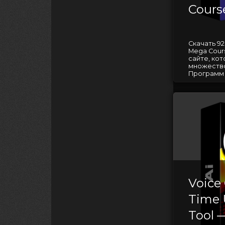
Cours
Скачать 92l
Mega Cour
сайте, ко
множество
Программ д
Voice
Time 
Tool 