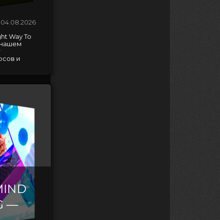
04.08.2026
ght Way To
 нашем
т
рсов и
MIND
G —