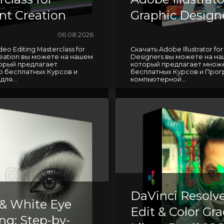
nt Creation
Graphic Design
06.08.2026
eo Editing Masterclass for
Скачать Adobe Illustrator for
reation вы можете на нашем
Designers вы можете на на
торый предлагает
который предлагает множ
 бесплатных Курсов и
бесплатных Курсов и Прог
ля...
компьютерной...
DaVinci Resolve
 & White Eye
Edit & Color Gr
ng: Step-by-