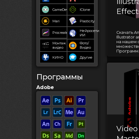
Illust
Effect
GameDev
IClone
Mari
Plasticity
Нейросети
Скачать An
Procreate
ИИ
Illustrator
на нашем 
Монтаж
Фото/
множество
видео
Видео
Программ..
КИНО
Другие
Программы
Adobe
Video
Master