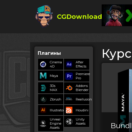
CGDownload
Кур
Плагины
Cinema
After
4D
Effects
Premiere
Maya
Pro
3Ds
Addons
MAX
Blender
Zbrush
Reallusion
Illustrator
Houdini
Unreal
Unity
Engine
Assets
Bundl
Assets