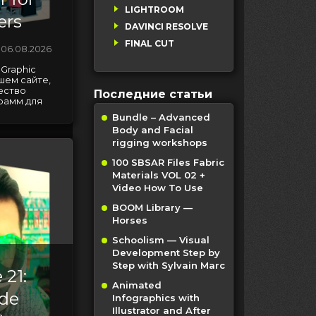
LIGHTROOM
ers
DAVINCI RESOLVE
FINAL CUT
06.08.2026
 Graphic
шем сайте,
ество
Последние статьи
рамм для
Bundle – Advanced
Body and Facial
rigging workshops
100 SBSAR Files Fabric
Materials VOL 02 +
Video How To Use
BOOM Library —
Horses
Schoolism — Visual
Development Step by
Step with Sylvain Marc
 21:
Animated
ade
Infographics with
Illustrator and After