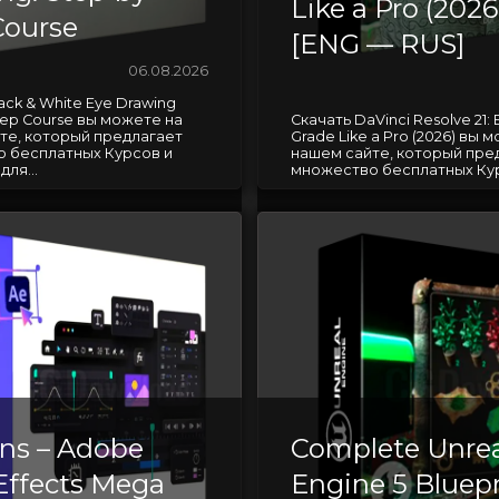
Like a Pro (2026
Course
[ENG — RUS]
06.08.2026
ack & White Eye Drawing
tep Course вы можете на
Скачать DaVinci Resolve 21: E
те, который предлагает
Grade Like a Pro (2026) вы 
 бесплатных Курсов и
нашем сайте, который пре
ля...
множество бесплатных Курс
rns – Adobe
Complete Unrea
 Effects Mega
Engine 5 Bluepr