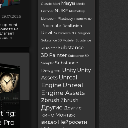
Maya
r
Classic
Mari
Media
NUKE
Encoder
Photoshop
29.07.2026
Plasticity
Lightroom
Plasticity 3D
velopment
Procreate
Reallusion
можете на
Revit
длагает
Substance 3D Designer
рсов и
Substance 3D Modeler
Substance
Substance
3D Painter
3D Painter
Substance 3D
Substance
Sampler
Unity
Unity
Designer
Unreal
Assets
Unreal
Engine
Engine Assets
Zbrush
Zbrush
Другие
Другие
ting:
Монтаж
КИНО
 Pro
Нейросети
видео