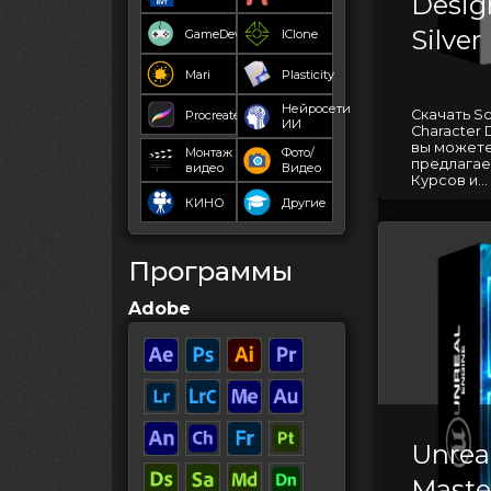
Desig
Silver
GameDev
IClone
Mari
Plasticity
Нейросети
Скачать Sc
Procreate
ИИ
Character 
вы можете
Монтаж
Фото/
предлагае
видео
Видео
Курсов и...
КИНО
Другие
Программы
Adobe
Unrea
Master