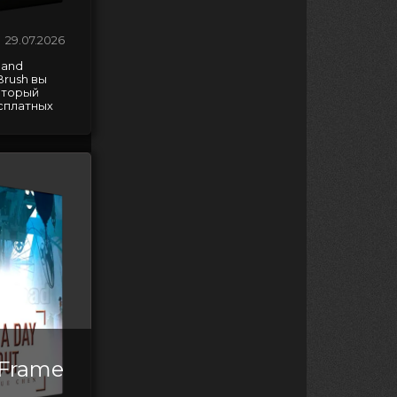
29.07.2026
 and
Brush вы
оторый
сплатных
 Frame