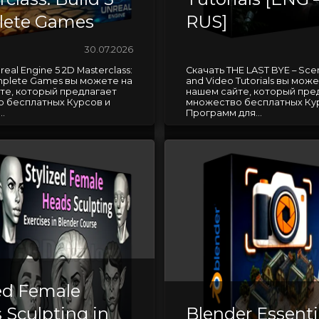
lete Games
RUS]
30.07.2026
real Engine 5 2D Masterclass:
Скачать THE LAST BYE – Scen
omplete Games вы можете на
and Video Tutorials вы може
те, который предлагает
нашем сайте, который пре
 бесплатных Курсов и
множество бесплатных Ку
.
Программ для...
zed Female
 Sculpting in
Blender Essenti