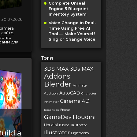
Complete Unreal
Engine 5 Blueprint
Inventory System
30.07.2026
Voice Change in Real-
Time Using Free AI
 Camera
 сайте,
Tool — Make Yourself
ество
Sing or Change Voice
рамм для
Тэги
3DS MAX
3Ds MAX
Addons
Blender
Animate
AutoCAD
Audition
Character
Cinema 4D
Animator
Fresco
Dimension
Houdini
GameDev
Houdini
IClone
Illustrator
uild a
Illustrator
Lightroom