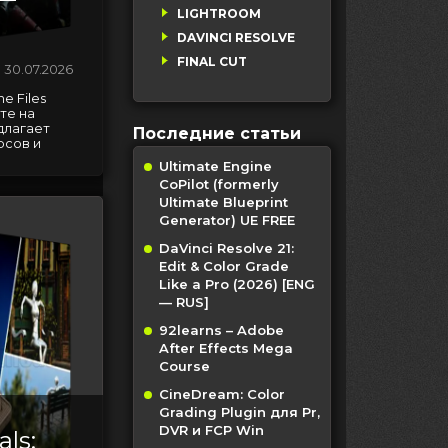
LIGHTROOM
DAVINCI RESOLVE
FINAL CUT
30.07.2026
e Files
те на
длагает
Последние статьи
рсов и
Ultimate Engine
CoPilot (formerly
Ultimate Blueprint
Generator) UE FREE
DaVinci Resolve 21:
Edit & Color Grade
Like a Pro (2026) [ENG
— RUS]
92learns – Adobe
After Effects Mega
Course
CineDream: Color
Grading Plugin для Pr,
DVR и FCP Win
als: