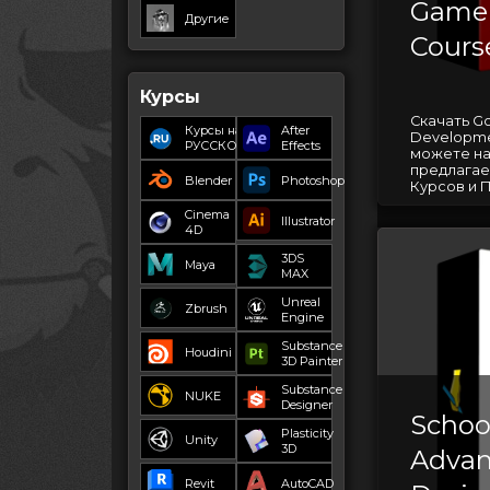
Game
Другие
Cours
Курсы
Скачать G
Курсы на
After
Developmen
РУССКОМ
Effects
можете на
предлагае
Blender
Photoshop
Курсов и П
Cinema
Illustrator
4D
3DS
Maya
MAX
Unreal
Zbrush
Engine
Substance
Houdini
3D Painter
Substance
NUKE
Designer
Schoo
Plasticity
Unity
3D
Advan
Revit
AutoCAD