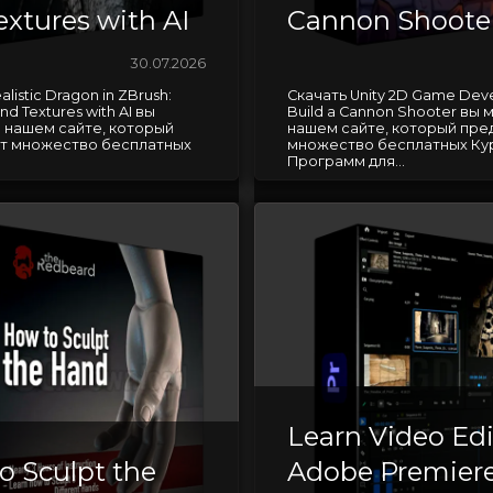
extures with AI
Cannon Shoote
30.07.2026
listic Dragon in ZBrush:
Скачать Unity 2D Game De
nd Textures with AI вы
Build a Cannon Shooter вы 
 нашем сайте, который
нашем сайте, который пре
т множество бесплатных
множество бесплатных Ку
Программ для...
Learn Video Edi
o Sculpt the
Adobe Premiere