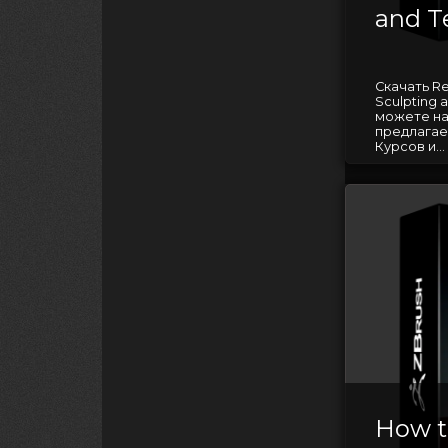
and T
Скачать Rea
Sculpting a
можете на
предлагае
Курсов и...
How t