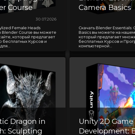
er Course
Camera Basics
30.07.2026
ylized Female Heads
Скачать Blender Essentials:
in Blender Course вы можете
Basics вы можете на нашем
сайте, который предлагает
который предлагает множ
 бесплатных Курсов и
бесплатных Курсов и Прог
ля...
компьютерной...
tic Dragon in
Unity 2D Game
h: Sculpting
Development: B