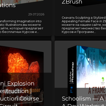
ZBrush
rations
29.07.2026
Скачать Sculpting a Stylized
ansforming Imagination into
Appealing Female Face in Z
tic Illustrations вы можете
можете на нашем сайте, к
сайте, который предлагает
предлагает множество бе
 бесплатных Курсов и...
Курсов и Программ...
ni Explosion
estruction |
duction Course
Schoolism — A