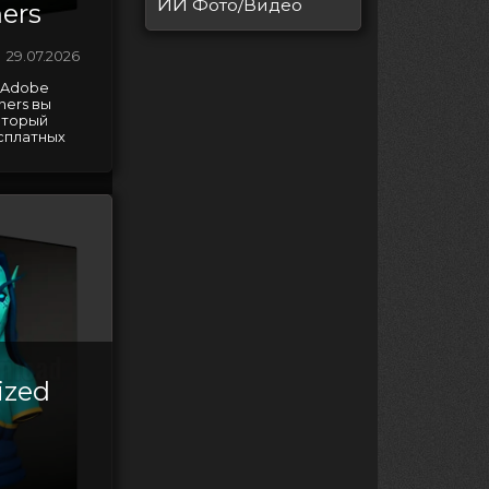
ИИ
Фото/Видео
ners
29.07.2026
g Adobe
ners вы
оторый
сплатных
ized