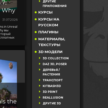
.7:
ДРУГИЕ
ПРИЛОЖЕНИЯ
e Why
КУРСЫ
КУРСЫ НА
31.07.2026
РУССКОМ
s in Unreal
hy вы
ПЛАГИНЫ
оторый
сплатных
МАТЕРИАЛЫ,
ТЕКСТУРЫ
3D МОДЕЛИ
3D COLLECTION
DAZ 3D, POSER
ДЕРЕВЬЯ /
РАСТЕНИЯ
ТРАНСПОРТ
KITBASH3D
3D PRINT
REALLUSION
ls the
ДРУГИЕ 3D