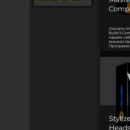
Comp
Скачать Un
Build 5 C
нашем сай
множество
Программ..
Styli
Heads