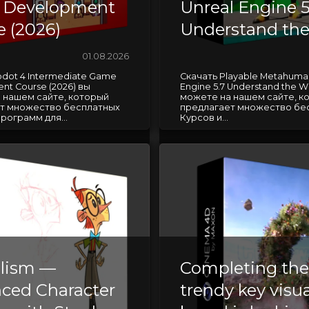
 Development
Unreal Engine 5
e (2026)
Understand th
01.08.2026
odot 4 Intermediate Game
Скачать Playable Metahuman
t Course (2026) вы
Engine 5.7 Understand the W
 нашем сайте, который
можете на нашем сайте, к
т множество бесплатных
предлагает множество бе
рограмм для...
Курсов и...
lism —
Completing the
ced Character
trendy key visua