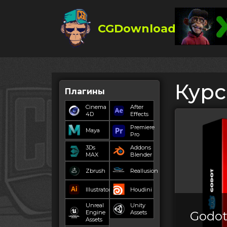
CGDownload
Кур
Плагины
Cinema
After
4D
Effects
Premiere
Maya
Pro
3Ds
Addons
MAX
Blender
Zbrush
Reallusion
Illustrator
Houdini
Unreal
Unity
Engine
Assets
Godot
Assets