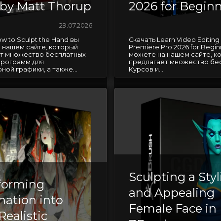
by Matt Thorup
2026 for Begin
29.07.2026
w to Sculpt the Hand вы
Скачать Learn Video Editin
 нашем сайте, который
Premiere Pro 2026 for Begin
т множество бесплатных
можете на нашем сайте, к
Программ для
предлагает множество бе
ой графики, а также...
Курсов и...
Sculpting a Styl
forming
and Appealing
nation into
Female Face in
ealistic