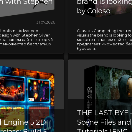
n with Stephen
brand is looking
by Coloso
31.07.2026
hoolism - Advanced
Скачать Completing the tre
Design with Stephen Silver
visuals the brand is looking f
 на нашем сайте, который
можете на нашем сайте, к
т множество бесплатных
предлагает множество бе
Курсов и...
THE LAST BYE 
l Engine 5 2D
Scene Files and
class: Build 5
Tutorials [ENG