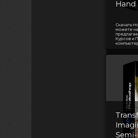
Hand 
Скачать Ho
можете на
предлагае
Курсов и 
компьютерн
Trans
Imagi
Semi-R