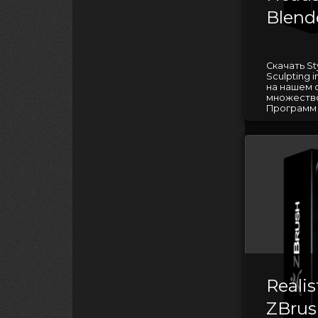
Blend
Скачать St
Sculpting 
на нашем 
множество
Программ д
Realis
ZBrus