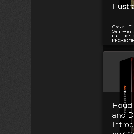
Illust
Скачать Tr
Semi-Realis
на нашем 
множество
Houdi
and D
Intro