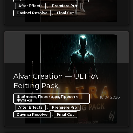
,
,
,
After Effects
Premiere Pro
,
Davinci Resolve
Final Cut
Alvar Creation — ULTRA
Editing Pack
Шаблоны, Переходы, Пресеты,
18.04.2026
Футажи
,
,
,
After Effects
Premiere Pro
,
Davinci Resolve
Final Cut