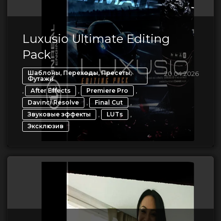
Luxusio Ultimate Editing
Pack
Шаблоны, Переходы, Пресеты,
20.04.2026
Футажи
,
,
,
After Effects
Premiere Pro
,
,
Davinci Resolve
Final Cut
,
,
Звуковые эффекты
LUTs
Эксклюзив