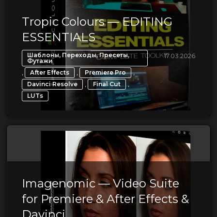
Tropic Colours — EDITING
ESSENTIALS
Шаблоны, Переходы, Пресеты,
17.03.2026
Футажи
,
,
,
After Effects
Premiere Pro
,
,
Davinci Resolve
Final Cut
LUTs
Imagenomic — Video Suite
for Premiere & After Effects &
Davinci