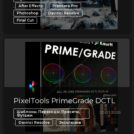
,
,
,
After Effects
Premiere Pro
,
,
Photoshop
Davinci Resolve
Final Cut
PixelTools PrimeGrade DCTL
Шаблоны, Переходы, Пресеты,
20.03.2026
Футажи
,
,
Davinci Resolve
Эксклюзив