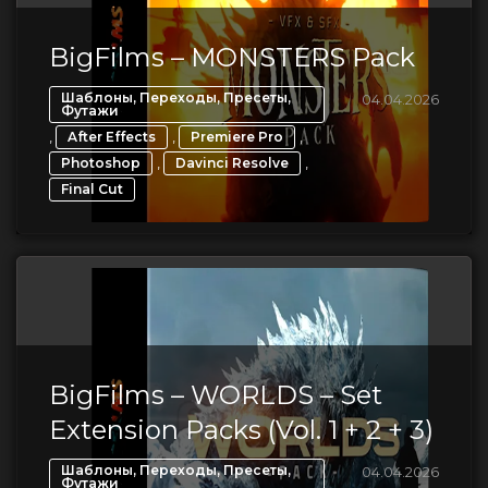
BigFilms – MONSTERS Pack
Шаблоны, Переходы, Пресеты,
04.04.2026
Футажи
,
,
,
After Effects
Premiere Pro
,
,
Photoshop
Davinci Resolve
Final Cut
BigFilms – WORLDS – Set
Extension Packs (Vol. 1 + 2 + 3)
Шаблоны, Переходы, Пресеты,
04.04.2026
Футажи