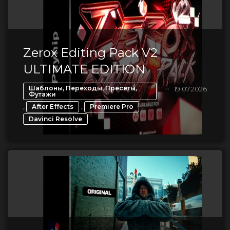
Zerox Editing Pack V2
ULTIMATE EDITION
Шаблоны, Переходы, Пресеты,
19.07.2026
Футажи
,
,
,
After Effects
Premiere Pro
Davinci Resolve