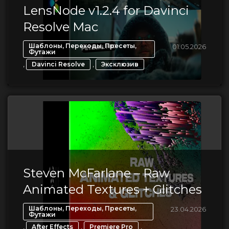
LensNode v1.2.4 for Davinci
Resolve Mac
Шаблоны, Переходы, Пресеты,
01.05.2026
Футажи
,
,
Davinci Resolve
Эксклюзив
Steven McFarlane – Raw
Animated Textures + Glitches
Шаблоны, Переходы, Пресеты,
23.04.2026
Футажи
,
,
,
After Effects
Premiere Pro