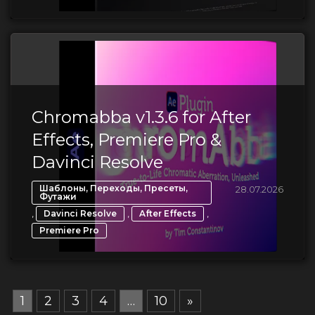
Chromabba v1.3.6 for After
Effects, Premiere Pro &
Davinci Resolve
Шаблоны, Переходы, Пресеты,
28.07.2026
Футажи
,
,
,
Davinci Resolve
After Effects
Premiere Pro
1
2
3
4
…
10
»