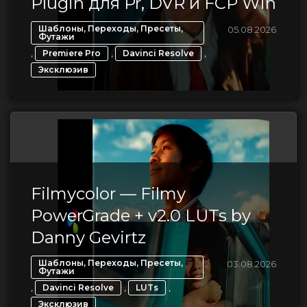
Plugin для Pr, DVR и FCP Win
Шаблоны, Переходы, Пресеты,
05.08.2026
Футажи
,
,
,
Premiere Pro
Davinci Resolve
Эксклюзив
Filmycolor — Filmy
PowerGrade + v2.0 LUTs by
Danny Gevirtz
Шаблоны, Переходы, Пресеты,
03.08.2026
Футажи
,
,
,
Davinci Resolve
LUTs
Эксклюзив