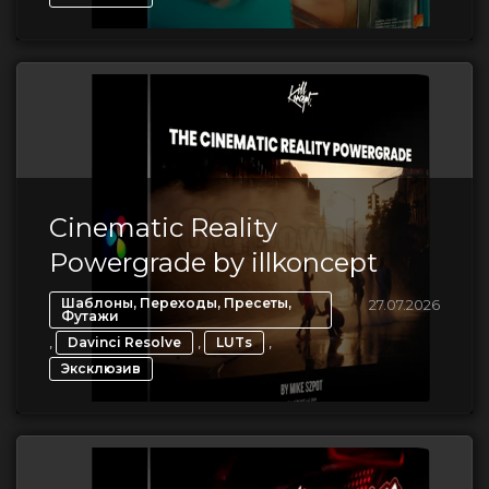
Cinematic Reality
Powergrade by illkoncept
Шаблоны, Переходы, Пресеты,
27.07.2026
Футажи
,
,
,
Davinci Resolve
LUTs
Эксклюзив