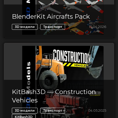
BlenderKit Aircrafts Pack
,
15.04.2026
3D модели
Транспорт
KitBash3D — Construction
Vehicles
,
,
04.05.2025
3D модели
Транспорт
KitBash3D