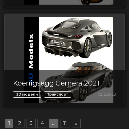
Koenigsegg Gemera 2021
,
02.12.2023
3D модели
Транспорт
1
2
3
4
…
11
»