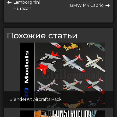
Предыдущая
Lamborghini
по
Следующая
BMW M4 Cabrio
запись
Huracan
запись
записям
Похожие статьи
BlenderKit Aircrafts Pack