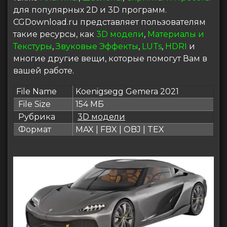
для популярных 2D и 3D программ.
CGDownload.ru представляет пользователям
такие ресурсы, как
3D модели
,
Материалы и
Текстуры
,
Звуковые Эффекты
,
LUTs
,
HDRI
и
многие другие вещи, которые помогут Вам в
вашей работе.
File Name
Koenigsegg Gemera 2021
File Size
154 МБ
Рубрика
3D модели
Формат
MAX | FBX | OBJ | TEX