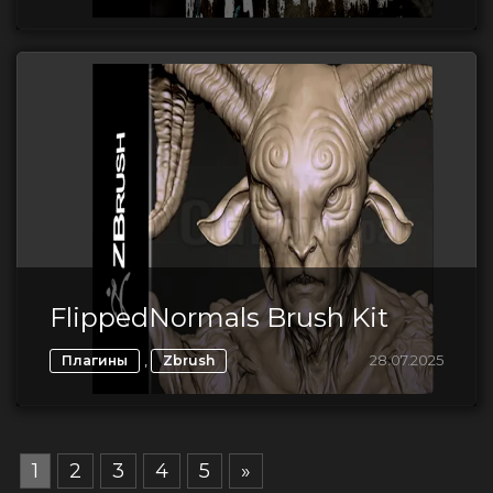
FlippedNormals Brush Kit
,
28.07.2025
Плагины
Zbrush
1
2
3
4
5
»