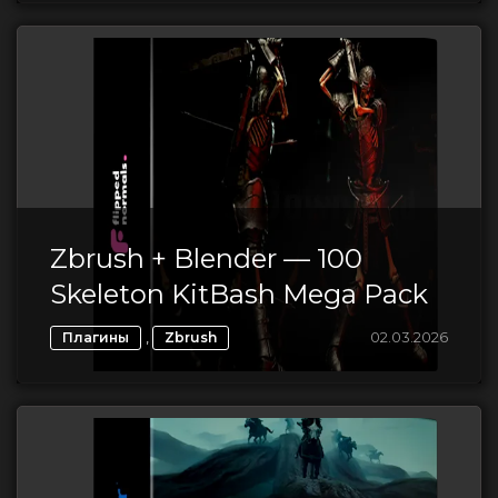
Zbrush + Blender — 100
Skeleton KitBash Mega Pack
,
02.03.2026
Плагины
Zbrush