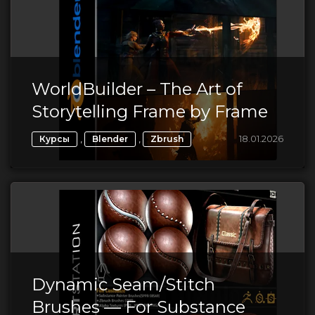
WorldBuilder – The Art of
Storytelling Frame by Frame
,
,
18.01.2026
Курсы
Blender
Zbrush
Dynamic Seam/Stitch
Brushes — For Substance