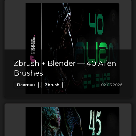
Zbrush + Blender — 40 Alien
Brushes
,
02.03.2026
Плагины
Zbrush