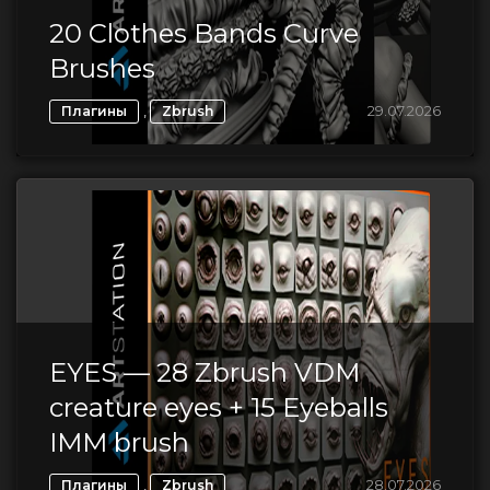
20 Clothes Bands Curve
Brushes
,
29.07.2026
Плагины
Zbrush
EYES — 28 Zbrush VDM
creature eyes + 15 Eyeballs
IMM brush
,
28.07.2026
Плагины
Zbrush