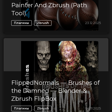
Painter And Zbrush (Path
Tool)
,
23.12.2025
Плагины
Zbrush
FlippedNormals — Brushes of
the Damned — Blender &
Zbrush FlipBox
,
04.11.2025
Плагины
Zbrush