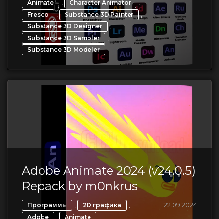
,
,
Animate
Character Animator
,
,
Fresco
Substance 3D Painter
,
Substance 3D Designer
,
Substance 3D Sampler
Substance 3D Modeler
Adobe Animate 2024 (v24.0.5)
Repack by m0nkrus
,
,
22.09.2024
Программы
2D графика
,
Adobe
Animate