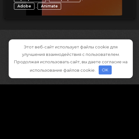
,
Adobe
Animate
Этот веб-сайт использует файлы cookie для
улучшения взаимодействия с пользователем.
Продолжая использовать сайт, вы даете согласие на
использование файлов cookie.
OK
©2026 CGDownload
Правообладателям (DMCA)
Как скачивать архивы в Телеграм
«
Все права принадлежат правообладателям
»