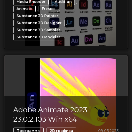
,
,
Media Encoder
Audition
,
,
Animate
Fresco
,
Substance 3D Painter
,
Substance 3D Designer
,
Substance 3D Sampler
Substance 3D Modeler
Adobe Animate 2023
23.0.2.103 Win x64
,
,
09.05.2023
Программы
2D графика