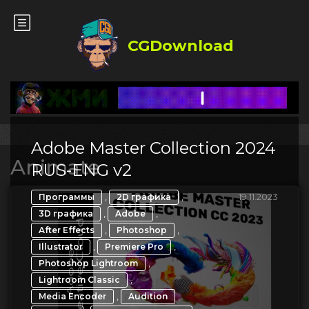
CGDownload
Adobe Master Collection 2024
Animate
RUS-ENG v2
,
,
19.11.2023
Программы
2D графика
,
,
3D графика
Adobe
,
,
After Effects
Photoshop
,
,
Illustrator
Premiere Pro
,
Photoshop Lightroom
,
Lightroom Classic
,
,
Media Encoder
Audition