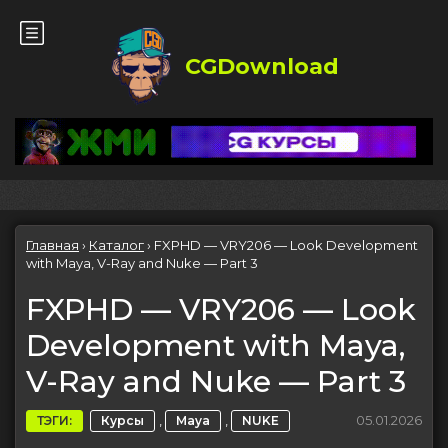
CGDownload
Главная
›
Каталог
›
FXPHD — VRY206 — Look Development
with Maya, V-Ray and Nuke — Part 3
FXPHD — VRY206 — Look
Development with Maya,
V-Ray and Nuke — Part 3
,
,
05.01.2026
ТЭГИ:
Курсы
Maya
NUKE