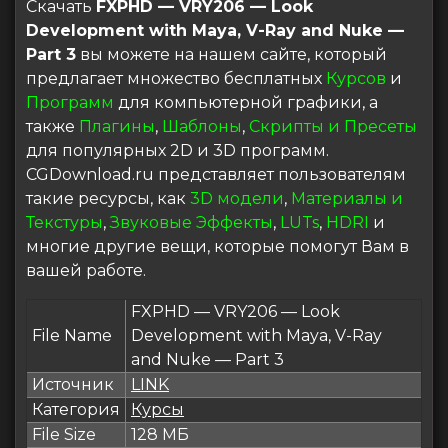
Скачать
FXPHD — VRY206 — Look
Development with Maya, V-Ray and Nuke —
Part 3
вы можете на нашем сайте, который
предлагает множество бесплатных
Курсов
и
Программ
для компьютерной графики, а
также
Плагины
,
Шаблоны
,
Скрипты и Пресеты
для популярных 2D и 3D программ.
CGDownload.ru представляет пользователям
такие ресурсы, как
3D модели
,
Материалы и
Текстуры
,
Звуковые Эффекты
,
LUTs
,
HDRI
и
многие другие вещи, которые помогут Вам в
вашей работе.
FXPHD — VRY206 — Look
File Name
Development with Maya, V-Ray
and Nuke — Part 3
Источник
LINK
Категория
Курсы
File Size
128 МБ