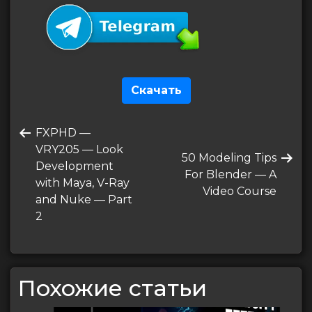
Скачать
Навигация
Предыдущая
FXPHD —
по
запись
VRY205 — Look
Следующая
50 Modeling Tips
записям
Development
запись
For Blender — A
with Maya, V-Ray
Video Course
and Nuke — Part
2
Похожие статьи