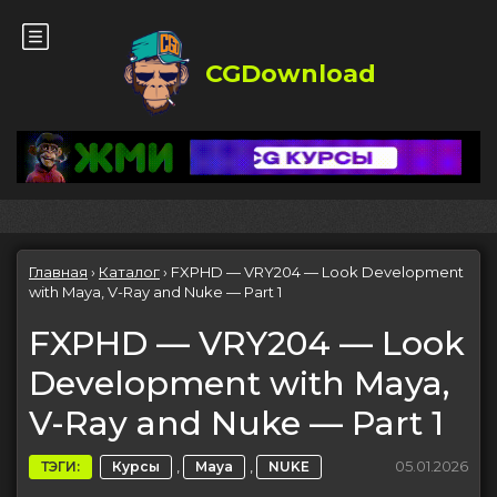
CGDownload
Главная
›
Каталог
›
FXPHD — VRY204 — Look Development
with Maya, V-Ray and Nuke — Part 1
FXPHD — VRY204 — Look
Development with Maya,
V-Ray and Nuke — Part 1
,
,
05.01.2026
ТЭГИ:
Курсы
Maya
NUKE