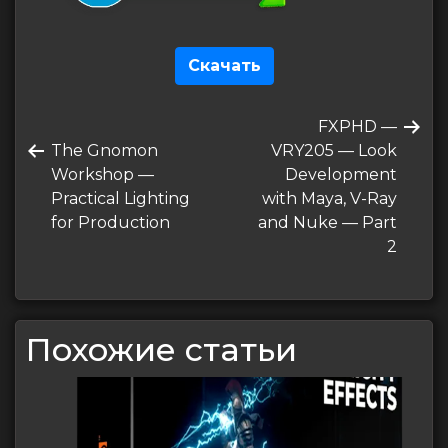
Скачать
Навигация
Следующая
FXPHD —
по
Предыдущая
запись
The Gnomon
VRY205 — Look
записям
запись
Workshop —
Development
Practical Lighting
with Maya, V-Ray
for Production
and Nuke — Part
2
Похожие статьи