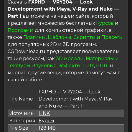
Скачать
FXPHD — VRY204 — Look
Development with Maya, V-Ray and Nuke —
Part 1
вы можете на нашем сайте, который
предлагает множество бесплатных
Курсов
и
Программ
для компьютерной графики, а
также
Плагины
,
Шаблоны
,
Скрипты и Пресеты
для популярных 2D и 3D программ.
CGDownload.ru представляет пользователям
такие ресурсы, как
3D модели
,
Материалы и
Текстуры
,
Звуковые Эффекты
,
LUTs
,
HDRI
и
многие другие вещи, которые помогут Вам в
вашей работе.
FXPHD — VRY204 — Look
File Name
Development with Maya, V-Ray
and Nuke — Part 1
Источник
LINK
Категория
Курсы
File Size
128 МБ