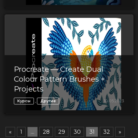
Procreate — Create Dual
Colour Pattern Brushes +
Projects
,
10.05.2023
Курсы
Другие
«
1
…
28
29
30
31
32
»