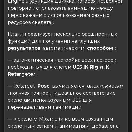
Engine 5 (функция движка, которая позволяет
повторно использовать анимацию между
персонажами с использованием разных
ресурсов скелета).
Плагин реализует несколько расширенных
функций для получения наилучших
результатов
автоматическим
способом
:
— автоматическая настройка всех настроек,
необходимых для систем
UE5 IK Rig и IK
Retargeter
;
— Retarget
Pose
вычисляется
аналитически
, получая точное и идеальное соответствие
скелетам, используемым UE5 для
перенацеливания анимации;
— к скелету Mixamo (и ко всем связанным
скелетным сеткам и анимациям) добавлена