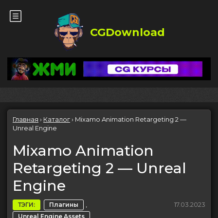
CGDownload
Главная
›
Каталог
›
Mixamo Animation Retargeting 2 —
Unreal Engine
Mixamo Animation
Retargeting 2 — Unreal
Engine
,
17.03.2023
ТЭГИ:
Плагины
Unreal Engine Assets