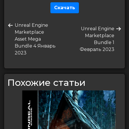
Скачать
Навигация
Предыдущая
Unreal Engine
по
Следующая
Unreal Engine
запись
Marketplace
запись
Marketplace
записям
Asset Mega
Bundle 1
Bundle 4 Январь
Февраль 2023
2023
Похожие статьи