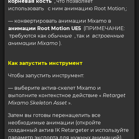
корневая кость
, что позволяет
использовать с ним анимацию Root Motion
;
— конвертировать анимации Mixamo в
анимации Root Motion UE5
(ПРИМЕЧАНИЕ:
требуются как
обычные
, так и
встроенные
анимации Mixamo
).
Как запустить инструмент
Чтобы запустить инструмент:
— выберите актив-скелет Mixamo и
выполните контекстное действие «
Retarget
Mixamo Skeleton Asset
».
Затем вы готовы перенацелить все
необходимые анимации (откройте
созданный актив IK Retargeter и используйте
параметр экспорта для нужных анимаций).