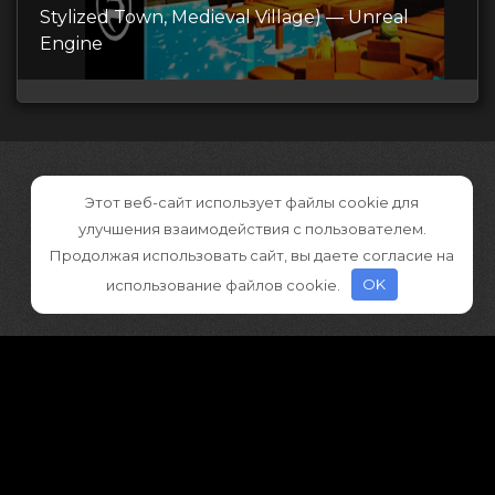
Stylized Town, Medieval Village) — Unreal
Engine
Этот веб-сайт использует файлы cookie для
улучшения взаимодействия с пользователем.
Продолжая использовать сайт, вы даете согласие на
использование файлов cookie.
OK
©2026 CGDownload
Правообладателям (DMCA)
Как скачивать архивы в Телеграм
«
Все права принадлежат правообладателям
»