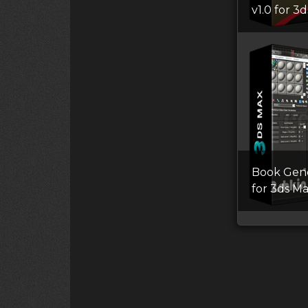
v1.0 for 3
Book Gene
for 3ds M