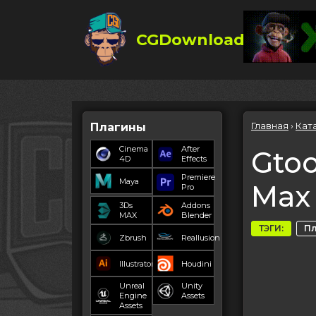
CGDownload
Главная
›
Кат
Плагины
Cinema
After
Gtoo
4D
Effects
Premiere
Maya
Max 
Pro
3Ds
Addons
MAX
Blender
ТЭГИ:
П
Zbrush
Reallusion
Illustrator
Houdini
Unreal
Unity
Engine
Assets
Assets