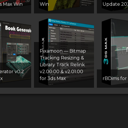
ds Max Win
Win
Update 20
Pixamoon — Bitmap
Tracking Resizing &
Library Track Relink
rator v0.2
v2.00.00 & v2.01.00
ax
for 3ds Max
rBDims for