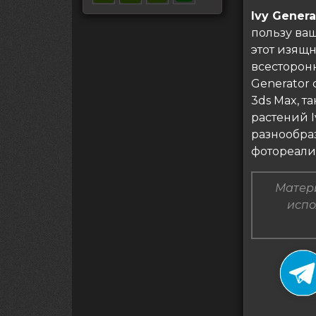
Ivy Genera
пользу ваш
этот изящ
всесторонн
Generator 
3ds Max, т
растений I
разнообра
фотореали
Матери
испо