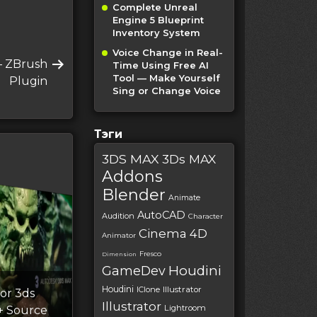
Complete Unreal
Engine 5 Blueprint
Inventory System
Voice Change in Real-
— ZBrush
Time Using Free AI
Tool — Make Yourself
Plugin
Sing or Change Voice
Тэги
3DS MAX
3Ds MAX
Addons
Blender
Animate
AutoCAD
Audition
Character
Cinema 4D
Animator
Fresco
Dimension
Houdini
GameDev
Houdini
IClone
Illustrator
or 3ds
Illustrator
Lightroom
 + Source