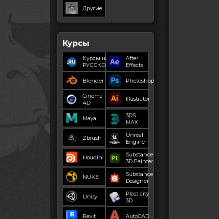
Другие
Курсы
Курсы на
After
РУССКОМ
Effects
Blender
Photoshop
Cinema
Illustrator
4D
3DS
Maya
MAX
Unreal
Zbrush
Engine
Substance
Houdini
3D Painter
Substance
NUKE
Designer
Plasticity
Unity
3D
Revit
AutoCAD