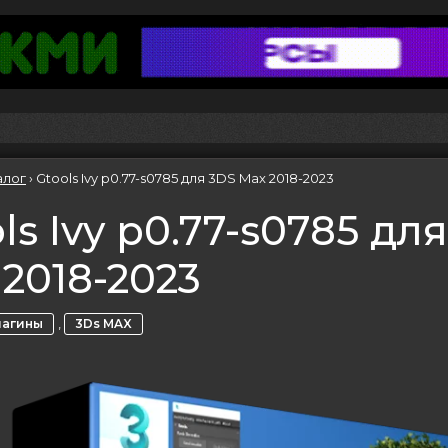
алог
›
Gtools Ivy p0.77-s0785 для 3DS Max 2018-2023
ls Ivy p0.77-s0785 дл
2018-2023
,
лагины
3Ds MAX