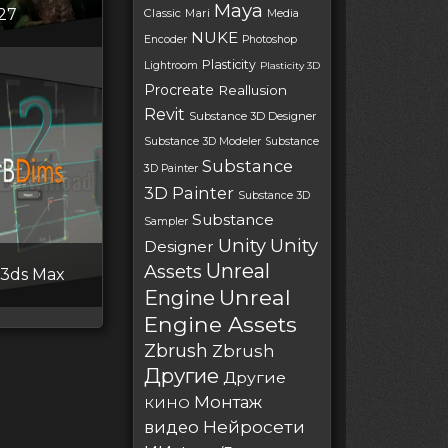
Maya
27
Classic
Mari
Media
NUKE
Encoder
Photoshop
Plasticity
Lightroom
Plasticity 3D
Procreate
Reallusion
Revit
Substance 3D Designer
Substance 3D Modeler
Substance
Substance
3D Painter
3D Painter
Substance 3D
Substance
Sampler
Unity
Unity
Designer
Unreal
Assets
 3ds Max
Unreal
Engine
Engine Assets
Zbrush
Zbrush
Другие
Другие
Монтаж
КИНО
Нейросети
видео