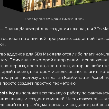
Gtools Ivy p0.77-s0785 для 3DS Max 2018-2023
— Плагин/Maxscript для создания плюща для 3Ds Ma
ин основан на отличной программе, созданной Тома
or .
во аддонов для 3Ds Max являются либо плагином, л
том. Причина, по которой автор решил использоват
а, во-первых, простота, а во-вторых, автор не любит, к
тарый проект, в котором использовался плагин, ко
доступен, поэтому этот плагин Комбинация /script н
а просто создает простую геометрию.
ools Ivy
выполняет всю тяжелую работу по фактичес
ию плюща и созданию мешей. Часть maxscript — это
ельский интерфейс, материалы и создание разброса 