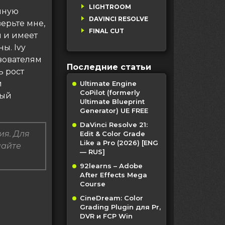
LIGHTROOM
мную
DAVINCI RESOLVE
верьте мне,
FINAL CUT
 и имеет
ы. Ivy
ьзователям
Последние статьи
ь рост
й
Ultimate Engine
CoPilot (formerly
ный
Ultimate Blueprint
Generator) UE FREE
DaVinci Resolve 21:
ия. Для
Edit & Color Grade
Like a Pro (2026) [ENG
пайте
— RUS]
92learns – Adobe
After Effects Mega
Course
CineDream: Color
Grading Plugin для Pr,
DVR и FCP Win