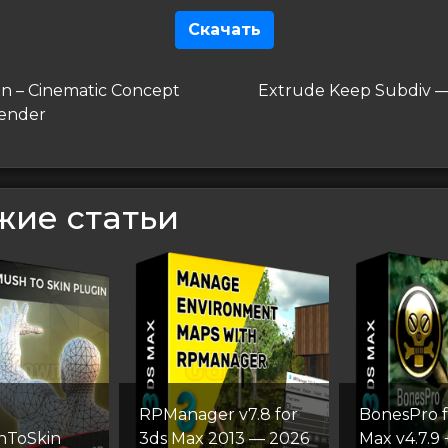
Скачать
гация
дущая
Следующая
on – Cinematic Concept
Extrude Keep Subdiv 
запись
lender
сям
жие статьи
RPManager v7.8 for
BonesPro f
hToSkin
3ds Max 2013 — 2026
Max v4.7.9