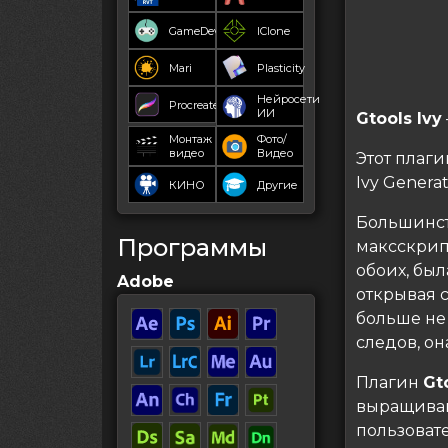
GameDev
IClone
Mari
Plasticity
Нейросети
Procreate
ИИ
Gtools Ivy
Монтаж
Фото/
видео
Видео
Этот плаг
Ivy Generat
КИНО
Другие
Большинст
Программы
максскрип
обоих, был
Adobe
открывая с
больше не 
следов, он
Плагин
Gt
выращиван
пользоват