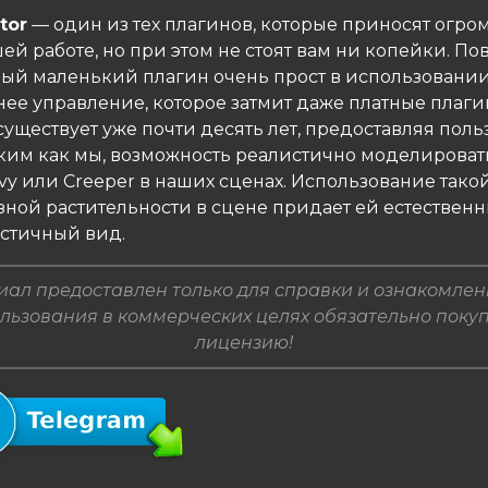
tor
— один из тех плагинов, которые приносят огро
ей работе, но при этом не стоят вам ни копейки. По
ный маленький плагин очень прост в использовании
ее управление, которое затмит даже платные плагин
существует уже почти десять лет, предоставляя пол
аким как мы, возможность реалистично моделироват
vy или Creeper в наших сценах. Использование тако
зной растительности в сцене придает ей естествен
стичный вид.
ал предоставлен только для справки и ознакомлен
льзования в коммерческих целях обязательно поку
лицензию!