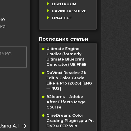
LIGHTROOM
DAVINCI RESOLVE
FINAL CUT
 но
же.
Последние статьи
Ultimate Engine
ения.
CoPilot (formerly
Ultimate Blueprint
Generator) UE FREE
DaVinci Resolve 21:
Edit & Color Grade
Like a Pro (2026) [ENG
— RUS]
92learns – Adobe
After Effects Mega
Course
CineDream: Color
Grading Plugin для Pr,
sing A. I
DVR и FCP Win