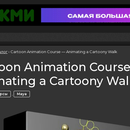
алог
›
Cartoon Animation Course — Animating a Cartoony Walk
oon Animation Cours
ating a Cartoony Wal
,
урсы
Maya