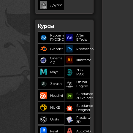
Другие
Курсы
Курсы на
After
РУССКОМ
Effects
Blender
Photoshop
Cinema
Illustrator
4D
3DS
Maya
MAX
Unreal
Zbrush
Engine
Substance
Houdini
3D Painter
Substance
NUKE
Designer
Plasticity
Unity
3D
Revit
AutoCAD