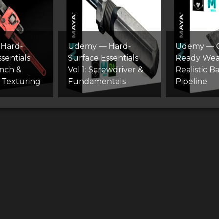
Hard-
Udemy — Hard-
Udemy — 
sentials
Surface Essentials
Ready Wea
ench &
Vol 1: Screwdriver &
Realistic B
 Texturing
Fundamentals
Pipeline