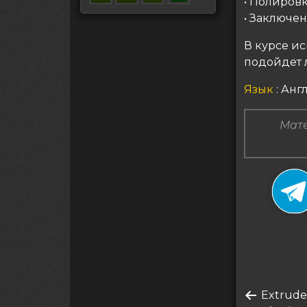
• Полиров
• Заключе
В курсе и
подойдет 
Язык
: Ан
Мате
Нави
Преды
Extrude
по