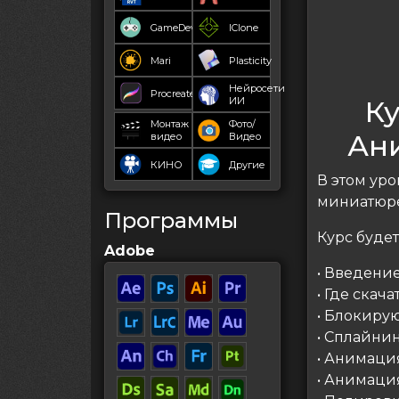
GameDev
IClone
Mari
Plasticity
Нейросети
Procreate
К
ИИ
Монтаж
Фото/
Ан
видео
Видео
КИНО
Другие
В этом ур
миниатюре
Программы
Курс будет
Adobe
• Введение
• Где скач
• Блокиру
• Сплайни
• Анимация
• Анимация