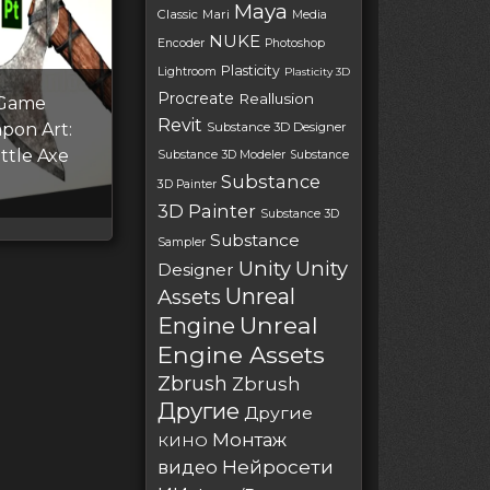
Maya
Classic
Mari
Media
NUKE
Encoder
Photoshop
Plasticity
Lightroom
Plasticity 3D
Procreate
Reallusion
Game
Revit
pon Art:
Substance 3D Designer
attle Axe
Substance 3D Modeler
Substance
Substance
3D Painter
3D Painter
Substance 3D
Substance
Sampler
Unity
Unity
Designer
Unreal
Assets
Unreal
Engine
Engine Assets
Zbrush
Zbrush
Другие
Другие
Монтаж
КИНО
Нейросети
видео