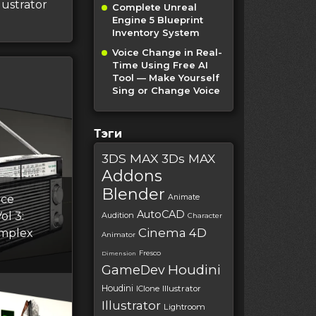
lustrator
Complete Unreal
Engine 5 Blueprint
Inventory System
Voice Change in Real-
Time Using Free AI
Tool — Make Yourself
Sing or Change Voice
Тэги
3DS MAX
3Ds MAX
Addons
Blender
ace
Animate
AutoCAD
ol 3:
Audition
Character
Cinema 4D
omplex
Animator
Fresco
Dimension
Houdini
GameDev
Houdini
IClone
Illustrator
Illustrator
Lightroom