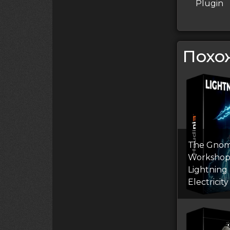
запись
Plugin
запи
Похо
The Gno
Worksho
Lightning
Electricity