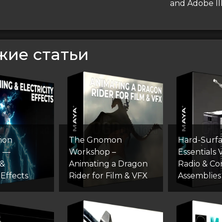
запись
and Adobe Il
сям
жие статьи
mon
The Gnomon
Hard-Surf
p —
Workshop –
Essentials V
 &
Animating a Dragon
Radio & C
 Effects
Rider for Film & VFX
Assemblies