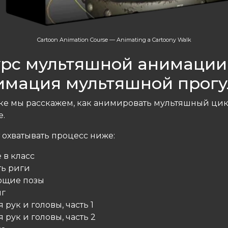
Cartoon Animation Course — Animating a Cartoony Walk
урс мультяшной анимации
имация мультяшной прогу
оке мы расскажем, как анимировать мультяшный цик
.
 охватывать процесс ниже:
 в класс
ать риги
ющие позы
нг
 рук и головы, часть 1
 рук и головы, часть 2