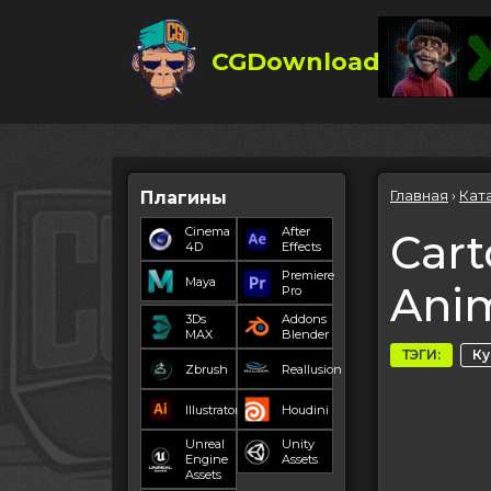
CGDownload
Главная
›
Кат
Плагины
Cinema
After
Cart
4D
Effects
Premiere
Maya
Anim
Pro
3Ds
Addons
MAX
Blender
ТЭГИ:
К
Zbrush
Reallusion
Illustrator
Houdini
Unreal
Unity
Engine
Assets
Assets