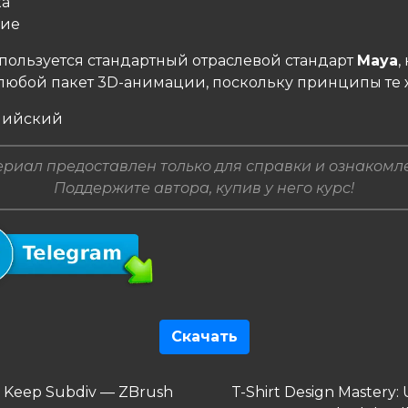
ка
ние
спользуется стандартный отраслевой стандарт
Maya
,
любой пакет 3D-анимации, поскольку принципы те 
глийский
риал предоставлен только для справки и ознакомл
Поддержите автора, купив у него курс!
Скачать
гация
дущая
Следующая
 Keep Subdiv — ZBrush
T-Shirt Design Mastery: U