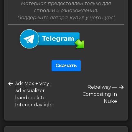
Материал предоставлен только для
справки и ознакомления.
Поддержите автора, купив у него курс!
Скачать
Навигация
Предыдущая
3ds Max + Vray :
по
Следующая
Rebelway —
запись
3d Visualizer
запись
Composting In
записям
handbook to
Nuke
Interior daylight