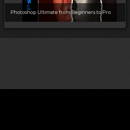
Photoshop Ultimate from Beginners to Pro
©2026 CGDownload
Правообладателям (DMCA)
Как скачивать архивы в Телеграм
«
Все права принадлежат правообладателям
»