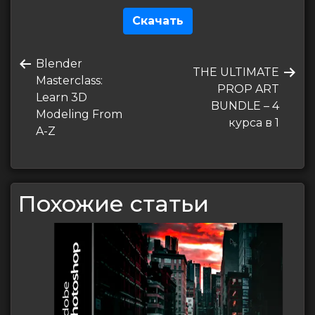
Скачать
Навигация
Предыдущая
Blender
по
Следующая
THE ULTIMATE
запись
Masterclass:
запись
PROP ART
записям
Learn 3D
BUNDLE – 4
Modeling From
курса в 1
A-Z
Похожие статьи