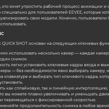
х, кто хочет упростить рабочий процесс анимации и 
о специально для пользователей EEVEE, которые хот
уализировать свои модели. Конечно, пользователи C
использовать.
ЙС
 QUICK SHOT основан на следующих ключевых функ
димо использовать несколько камер — каждая камер
один снимок.
ность легко установить ключевые кадры входа и вы
меры — без необходимости явно выбирать камеру, 
на клавиатуре и выбирать тип ключевого кадра, кот
установить.
ить как сплайновую, так и линейную интерполяцию, 
 что вы можете плавно увеличивать и уменьшать дв
и перемещаться с фиксированной скоростью.
изменяйте продолжительность снимка в любое время