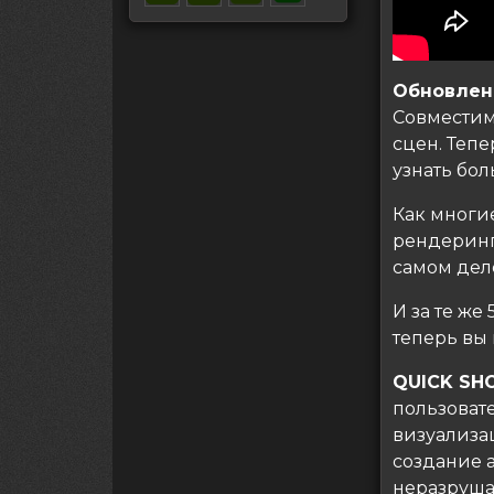
Обновлени
Совместим
сцен. Теп
узнать бол
Как многие
рендеринг
самом дел
И за те же
теперь вы 
QUICK SH
пользоват
визуализа
создание 
неразруша