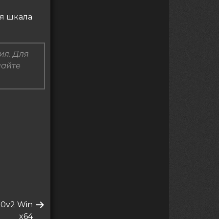
ая шкала
ия. Для
пайте
.0v2 Win
x64