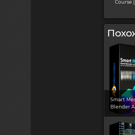
запи
Course 
Похо
Smart Me
Blender 