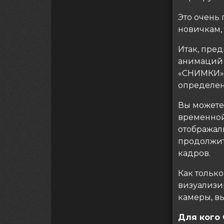
Это очень 
новичкам,
Итак, пред
анимаций к
«СНИМКИ».
определен
Вы можете
временной
отображал
продолжит
кадров.
Как тольк
визуализир
камеры, в
Для кого