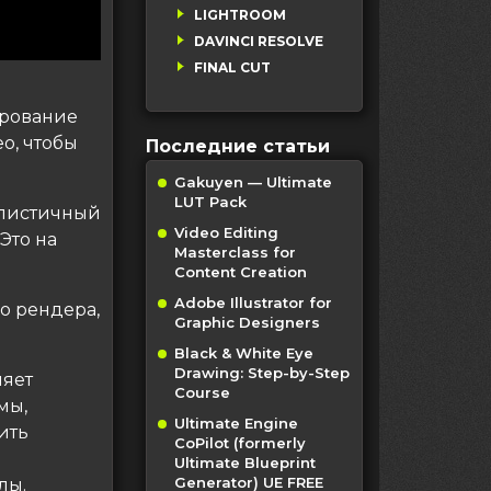
LIGHTROOM
DAVINCI RESOLVE
FINAL CUT
ирование
о, чтобы
Последние статьи
Gakuyen — Ultimate
LUT Pack
еалистичный
Video Editing
Это на
Masterclass for
Content Creation
Adobe Illustrator for
го рендера,
Graphic Designers
Black & White Eye
Drawing: Step-by-Step
ляет
Course
мы,
Ultimate Engine
ить
CoPilot (formerly
Ultimate Blueprint
Generator) UE FREE
лы.