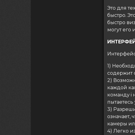
Это для те
быстро. Эт
быстро виз
могут его 
ИНТЕРФЕ
Интерфейс
1) Необхо
содержит 
2) Возмож
каждой ка
команду i 
пытаетесь 
3) Разреш
означает,
камеры ил
4) Легко 