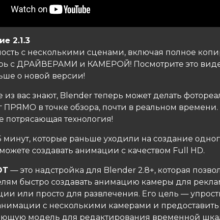
е 2.1.3
ость с несколькими сценами, включая полное коп
ерь с ДРАЙВЕРАМИ и КАМЕРОЙ! Посмотрите это виде
ьше о новой версии!
 из вас знают, Blender теперь может делать фотор
 ПРЯМО в точке обзора, почти в реальном времени. 
е потрясающая технология!
 5 минут, которые раньше уходили на создание одно
можете создавать анимации с качеством Full HD.
OT
— это надстройка для Blender 2.8+, которая позво
елям быстро создавать анимацию камеры для рекла
ции или просто для развлечения. Его цель — упрост
анимации с несколькими камерами и предоставить
ющую модель для редактирования временной шка