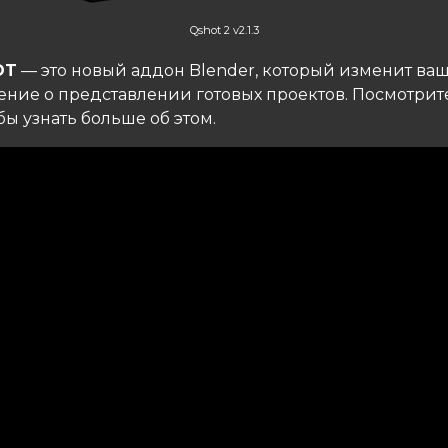
Qshot 2 v2.1.3
OT
— это новый аддон Blender, который изменит ва
ение о представлении готовых проектов. Посмотрите
бы узнать больше об этом.