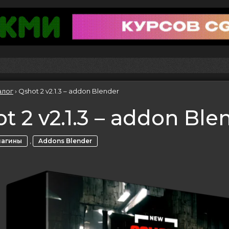
алог
›
Qshot 2 v2.1.3 – addon Blender
t 2 v2.1.3 – addon Ble
,
лагины
Addons Blender