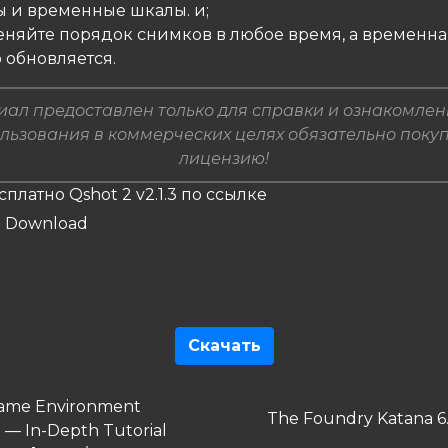
ы и временные шкалы. и;
меняйте порядок снимков в любое время, а временн
 обновляется.
ал предоставлен только для справки и ознакомлен
льзования в коммерческих целях обязательно поку
лицензию!
сплатно Qshot 2 v2.1.3 по ссылке
Скачать
гация
дущая
ame Environment
Следующая
The Foundry Katana 6
 — In-Depth Tutorial
запись