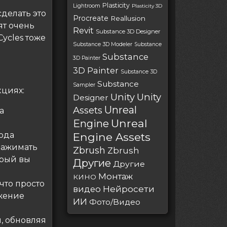
Plasticity
Lightroom
Plasticity 3D
сделать это
Procreate
Reallusion
ят очень
Revit
Substance 3D Designer
ycles тоже
Substance 3D Modeler
Substance
Substance
3D Painter
3D Painter
Substance 3D
Substance
Sampler
циях:
Unity
Unity
Designer
Unreal
Assets
а
Unreal
Engine
хода
Engine Assets
нажимать
Zbrush
Zbrush
орый вы
Другие
Другие
Монтаж
КИНО
что просто
Нейросети
видео
ижение
ИИ
Фото/Видео
, обновляя