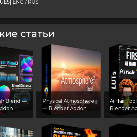
сям
[UE5] ENG / RUS
жие статьи
sh Blend —
Physical Atmosphere
Ai Hair Tool
Addon
— Blender Addon
Blender A