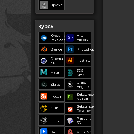
Другие
Курсы
Курсы на
After
РУССКОМ
Effects
Blender
Photoshop
Cinema
Illustrator
4D
3DS
Maya
MAX
Unreal
Zbrush
Engine
Substance
Houdini
3D Painter
Substance
NUKE
Designer
Plasticity
Unity
3D
Revit
AutoCAD