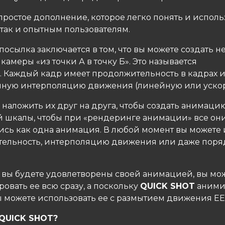
простое дополнение, которое легко понять и исполь
 так и опытным пользователям.
посылка заключается в том, что вы можете создать н
амеры «из точки А в точку Б». Это называется
 Каждый кадр имеет продолжительность в кадрах 
ную интерполяцию движения (линейную или ускор
 наложить их друг на друга, чтобы создать анимаци
 шкалы, чтобы при «рендеринге анимации» все он
ись как одна анимация. В любой момент вы можете
ельность, интерполяцию движения или даже поря
о вы будете удовлетворены своей анимацией, вы мо
овать ее всю сразу, а поскольку
QUICK SHOT
аними
ы можете использовать ее с размытием движения EE
 QUICK SHOT?