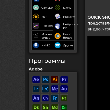
GameDev
IClone
Mari
Plasticity
QUICK SH
представл
Нейросети
Procreate
ИИ
видео, что
Монтаж
Фото/
видео
Видео
КИНО
Другие
Программы
Adobe