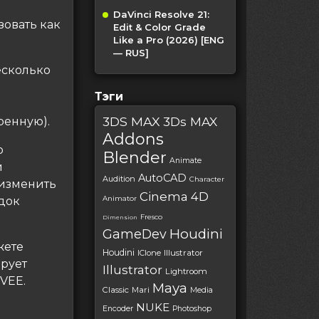
DaVinci Resolve 21:
зовать как
Edit & Color Grade
Like a Pro (2026) [ENG
— RUS]
есколько
Тэги
и
3DS MAX
3Ds MAX
енную).
Addons
ю
Blender
Animate
и
AutoCAD
Audition
Character
 изменить
Cinema 4D
Animator
док
Fresco
Dimension
Houdini
GameDev
жете
Houdini
IClone
Illustrator
рует
Illustrator
Lightroom
VEE.
Maya
Classic
Mari
Media
NUKE
Encoder
Photoshop