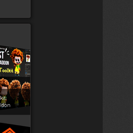
kit:
ddon