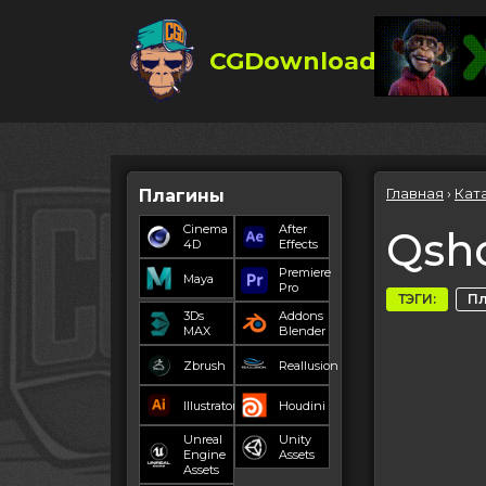
CGDownload
Главная
›
Кат
Плагины
Cinema
After
Qsho
4D
Effects
Premiere
Maya
Pro
ТЭГИ:
П
3Ds
Addons
MAX
Blender
Zbrush
Reallusion
Illustrator
Houdini
Unreal
Unity
Engine
Assets
Assets