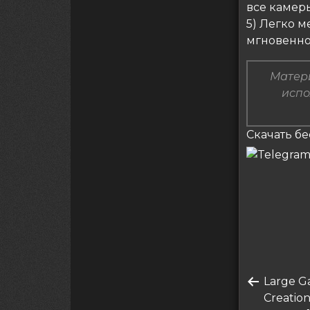
все камер
5) Легко 
мгновенно
Матери
испо
Скачать бе
Нави
Преды
Large G
по
запись
Creation