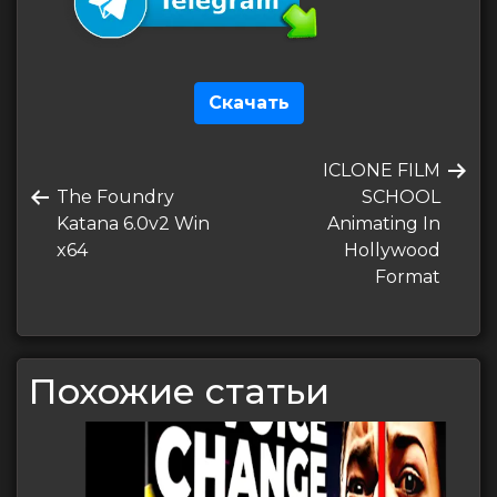
Скачать
Навигация
Следующая
ICLONE FILM
по
Предыдущая
запись
The Foundry
SCHOOL
записям
запись
Katana 6.0v2 Win
Animating In
x64
Hollywood
Format
Похожие статьи