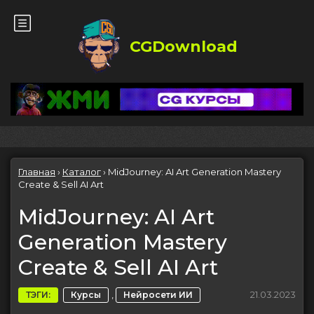
CGDownload
Главная
›
Каталог
›
MidJourney: AI Art Generation Mastery
Create & Sell AI Art
MidJourney: AI Art
Generation Mastery
Create & Sell AI Art
,
21.03.2023
ТЭГИ:
Курсы
Нейросети ИИ