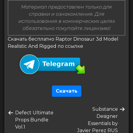
Материал предоставлен только для
справки и ознакомления. Для
использования в коммерческих целях
обязательно покупайте лицензию!
Скачать бесплатно Raptor Dinosaur 3d Model
Realistic And Rigged по ссылке
Скачать
Навигация
Следующая
Substance
по
Предыдущая
Defect Ultimate
запись
Designer
запись
Props Bundle
записям
Essentials by
Vol.1
Javier Perez RUS