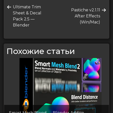
Навигация
Предыдущая
Ultimate Trim
по
Следующая
Pastiche v2.1.11
запись
Sheet & Decal
запись
After Effects
записям
Pack 2.5 —
(Win/Mac)
Blender
Похожие статьи
Smart Mesh Blend — Blender Addon