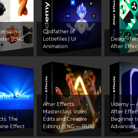
tersson –
Godfather of
ster [ENG
Lottiefiles | UI
Design Tem
Animation
After Effec
After Effects
Udemy — 
Masterclass: Video
After Effec
cts: The
Edits and Creative
Beginner t
ine Effect
Editing [ENG — RUS]
Advanced