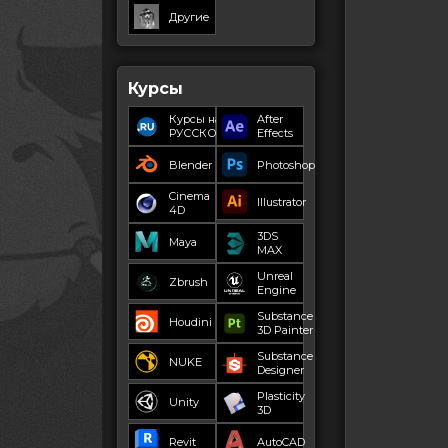
Другие
Курсы
Курсы на
After
РУССКОМ
Effects
Blender
Photoshop
Cinema
Illustrator
4D
3DS
Maya
MAX
Unreal
Zbrush
Engine
Substance
Houdini
3D Painter
Substance
NUKE
Designer
Plasticity
Unity
3D
Revit
AutoCAD