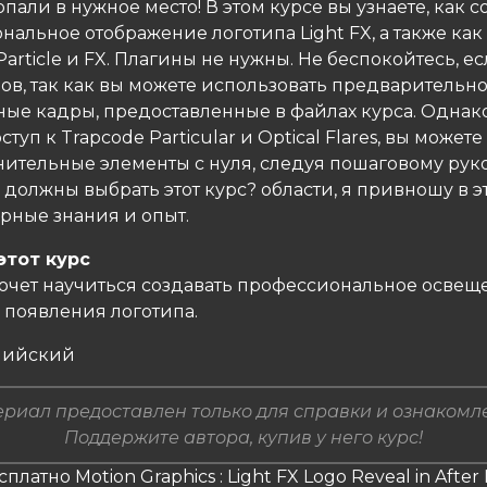
попали в нужное место! В этом курсе вы узнаете, как с
альное отображение логотипа Light FX, а также как
article и FX. Плагины не нужны. Не беспокойтесь, ес
ов, так как вы можете использовать предварительн
ые кадры, предоставленные в файлах курса. Однако
ступ к Trapcode Particular и Optical Flares, вы можете
нительные элементы с нуля, следуя пошаговому руко
должны выбрать этот курс? области, я привношу в эт
рные знания и опыт.
этот курс
хочет научиться создавать профессиональное освещ
появления логотипа.
глийский
риал предоставлен только для справки и ознакомл
Поддержите автора, купив у него курс!
платно Motion Graphics : Light FX Logo Reveal in After 