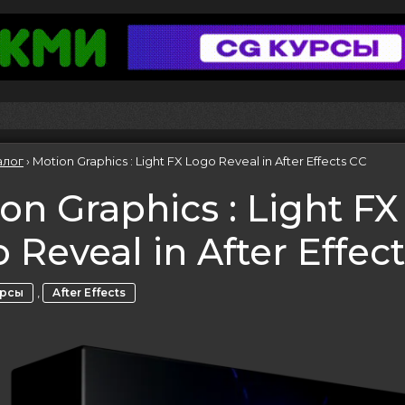
алог
›
Motion Graphics : Light FX Logo Reveal in After Effects CC
on Graphics : Light FX
 Reveal in After Effec
,
урсы
After Effects