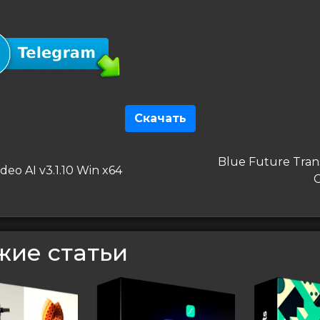
Скачать
гация
Следующая
Blue Future Trans
дущая
deo AI v3.1.10 Win x64
запись
C
сям
жие статьи