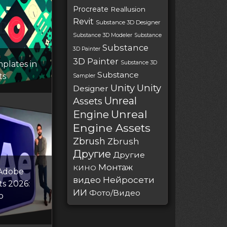
Procreate
Reallusion
Revit
Substance 3D Designer
Substance 3D Modeler
Substance
Substance
3D Painter
3D Painter
plates in
Substance 3D
Substance
ts
Sampler
Unity
Unity
Designer
Unreal
Assets
Unreal
Engine
Engine Assets
Zbrush
Zbrush
Другие
Другие
Монтаж
КИНО
Adobe
Нейросети
видео
ts 2026:
ИИ
Фото/Видео
o