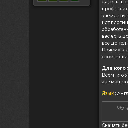
да, то вы 
профессион
элементы P
нет плагин
обработанн
вас есть до
все допол
Почему вы 
свои обши
Для кого 
Всем, кто 
анимацию 
Язык
: Ан
Мате
Скачать бес