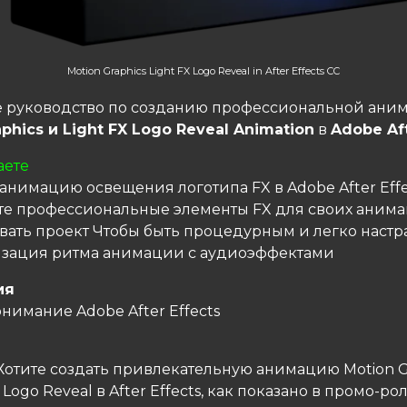
Motion Graphics Light FX Logo Reveal in After Effects CC
 руководство по созданию профессиональной ани
phics и Light FX Logo Reveal Animation
в
Adobe Aft
аете
 анимацию освещения логотипа FX в Adobe After Effe
йте профессиональные элементы FX для своих аним
овать проект Чтобы быть процедурным и легко наст
изация ритма анимации с аудиоэффектами
ия
нимание Adobe After Effects
отите создать привлекательную анимацию Motion Gr
X Logo Reveal в After Effects, как показано в промо-р