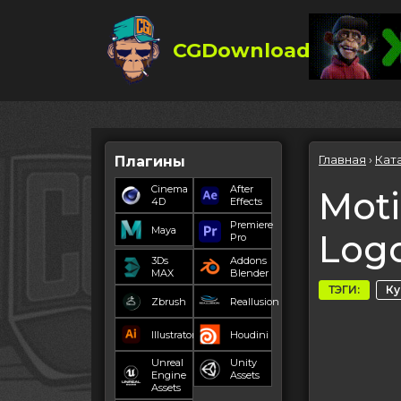
CGDownload
Главная
›
Кат
Плагины
Cinema
After
Moti
4D
Effects
Premiere
Maya
Logo
Pro
3Ds
Addons
MAX
Blender
ТЭГИ:
К
Zbrush
Reallusion
Illustrator
Houdini
Unreal
Unity
Engine
Assets
Assets