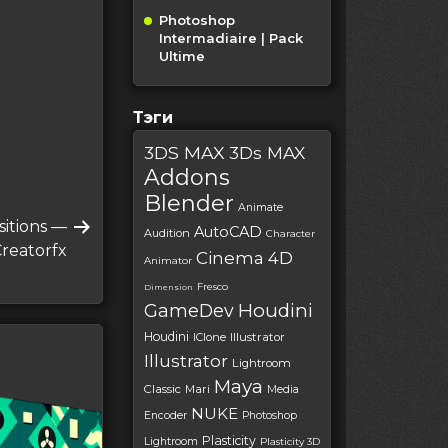
Photoshop
Intermadiaire | Pack
Ultime
Тэги
3DS MAX
3Ds MAX
Addons
Blender
Animate
itions —
AutoCAD
Audition
Character
reatorfx
Cinema 4D
Animator
Fresco
Dimension
Houdini
GameDev
Houdini
IClone
Illustrator
Illustrator
Lightroom
Maya
Classic
Mari
Media
NUKE
Encoder
Photoshop
Plasticity
Lightroom
Plasticity 3D