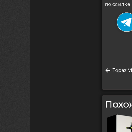
по ссылке
Нави
по
Преды
Topaz Vi
запись
запи
Похо