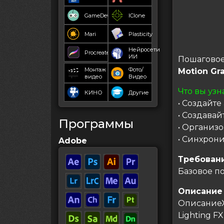
GameDev
IClone
Mari
Plasticity
Нейросети
Procreate
ИИ
Пошаговое
Монтаж
Фото/
Motion Gra
видео
Видео
Что вы узн
КИНО
Другие
• Создайте
• Создава
Программы
• Организ
• Синхрон
Adobe
Требован
Базовое по
Описание
ОписаниеХ
Lighting F