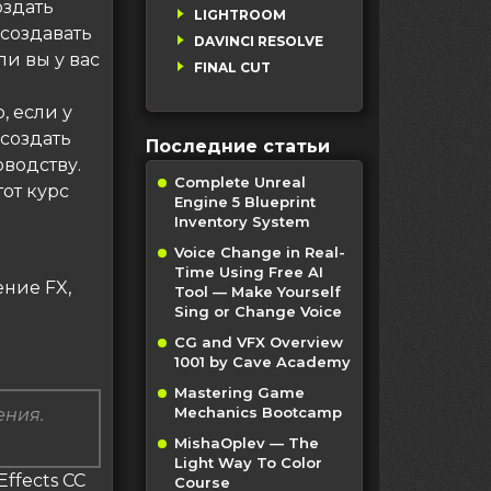
оздать
LIGHTROOM
 создавать
DAVINCI RESOLVE
ли вы у вас
FINAL CUT
о
, если у
 создать
Последние статьи
водству.
Complete Unreal
от курс
Engine 5 Blueprint
Inventory System
Voice Change in Real-
Time Using Free AI
ение FX,
Tool — Make Yourself
Sing or Change Voice
CG and VFX Overview
1001 by Cave Academy
Mastering Game
Mechanics Bootcamp
ения.
MishaOplev — The
Light Way To Color
Effects CC
Course