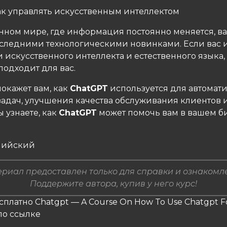
как управлять искусственным интеллектом
нном мире, где информация постоянно меняется, в
последними технологическими новинками. Если вас 
 искусственного интеллекта и естественного языка,
подходит для вас.
окажет вам, как
ChatGPT
используется для автомат
задач, улучшения качества обслуживания клиентов 
ы узнаете, как
ChatGPT
может помочь вам в вашем б
глийский
риал предоставлен только для справки и ознакомл
Поддержите автора, купив у него курс!
сплатно Chatgpt — A Course On How To Use Chatgpt F
по ссылке