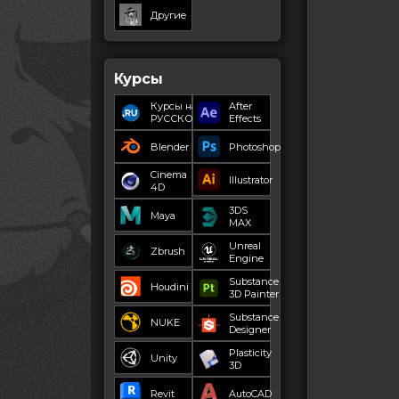
Другие
Курсы
Курсы на
After
РУССКОМ
Effects
Blender
Photoshop
Cinema
Illustrator
4D
3DS
Maya
MAX
Unreal
Zbrush
Engine
Substance
Houdini
3D Painter
Substance
NUKE
Designer
Plasticity
Unity
3D
Revit
AutoCAD