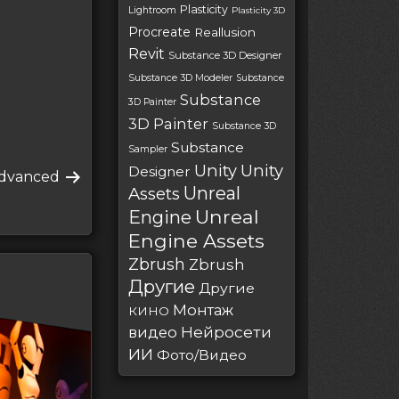
Plasticity
Lightroom
Plasticity 3D
Procreate
Reallusion
Revit
Substance 3D Designer
Substance 3D Modeler
Substance
Substance
3D Painter
3D Painter
Substance 3D
Substance
Sampler
Unity
Unity
Designer
Advanced
Unreal
Assets
Unreal
Engine
Engine Assets
Zbrush
Zbrush
Другие
Другие
Монтаж
КИНО
Нейросети
видео
ИИ
Фото/Видео