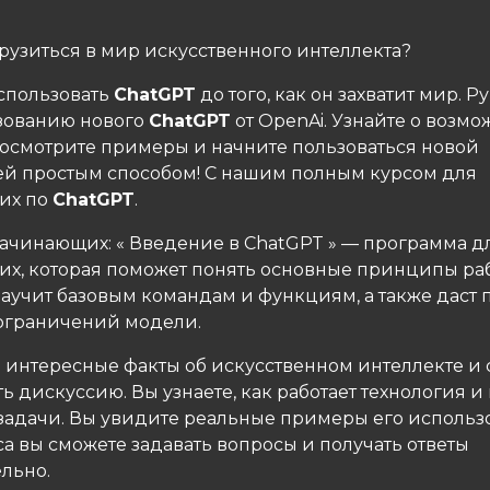
рузиться в мир искусственного интеллекта?
спользовать
ChatGPT
до того, как он захватит мир. 
зованию нового
ChatGPT
от OpenAi. Узнайте о возмо
посмотрите примеры и начните пользоваться новой
ей простым способом! С нашим полным курсом для
их по
ChatGPT
.
начинающих: « Введение в ChatGPT » — программа д
х, которая поможет понять основные принципы раб
 научит базовым командам и функциям, а также даст
ограничений модели.
е интересные факты об искусственном интеллекте и
 дискуссию. Вы узнаете, как работает технология и 
 задачи. Вы увидите реальные примеры его использ
а вы сможете задавать вопросы и получать ответы
льно.