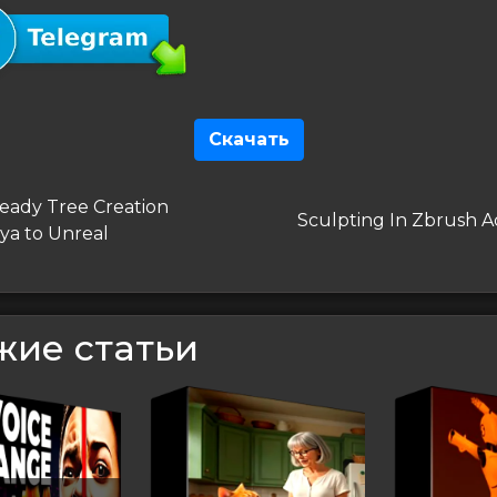
Скачать
гация
дущая
ady Tree Creation
Следующая
Sculpting In Zbrush 
ya to Unreal
запись
сям
жие статьи