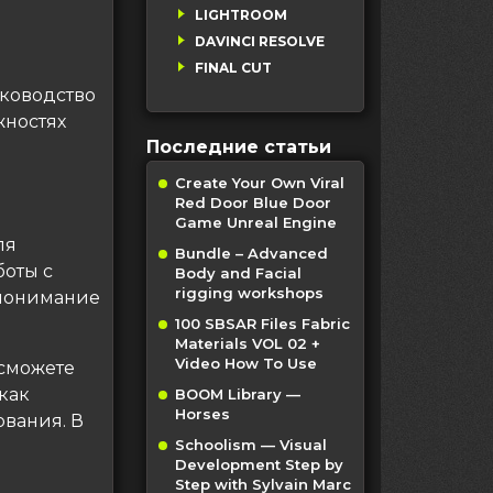
LIGHTROOM
DAVINCI RESOLVE
FINAL CUT
Руководство
жностях
Последние статьи
Create Your Own Viral
Red Door Blue Door
Game Unreal Engine
ля
Bundle – Advanced
оты с
Body and Facial
rigging workshops
 понимание
100 SBSAR Files Fabric
Materials VOL 02 +
Video How To Use
 сможете
как
BOOM Library —
Horses
ования. В
Schoolism — Visual
Development Step by
Step with Sylvain Marc