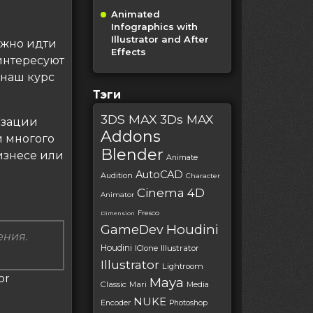
Animated
Infographics with
Illustrator and After
ажно идти
Effects
интересуют
 наш курс
Тэги
3DS MAX
3Ds MAX
изации
Addons
и многого
Blender
изнесе или
Animate
AutoCAD
Audition
Character
Cinema 4D
Animator
Fresco
Dimension
Houdini
GameDev
ения.
Houdini
IClone
Illustrator
Illustrator
Lightroom
or
Maya
Classic
Mari
Media
NUKE
Encoder
Photoshop