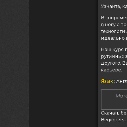
Узнайте, 
В совреме
в ногу с 
технологии
идеально 
Наш курс п
рутинных 
другого. В
карьере.
Язык
: Ан
Мате
Скачать бе
Beginners 