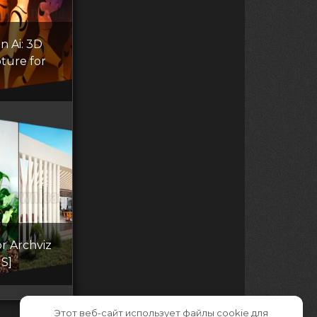
 Ai: 3D
ture for
or Archviz
S]
Этот веб-сайт использует файлы cookie для