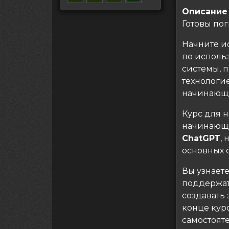
Описание
Готовы пог
Начните и
по исполь
системы, 
технологи
начинающ
Курс для 
начинающи
ChatGPT
,
основных 
Вы узнает
поддержать
создавать
конце курс
самостояте