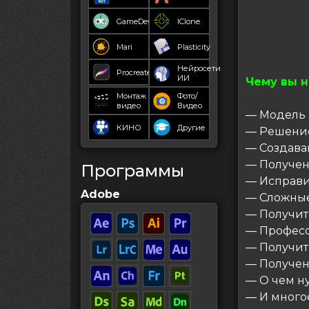
GameDev
IClone
Mari
Plasticity
Нейросети
Procreate
ИИ
Чему вы 
Монтаж
Фото/
видео
Видео
— Модель 
КИНО
Другие
— Решение
— Создава
— Получен
Программы
— Исправи
Adobe
— Сложны
— Получит
— Професс
— Получит
— Получен
— О чем н
— И много