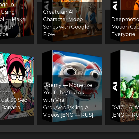
nge in
 Using
Create an AI
ool — Make
Character Video
Deepmotion
ing or
Series with Google
Motion Cap
ice
Flow
Everyone
Udemy — Monetize
eate AI
YouTube/TikTok
Just 30 Sec
with Viral
o Banana
Grok/Veo3/Kling AI
DVIZ – AI f
Videos [ENG — RUS]
[ENG — RU