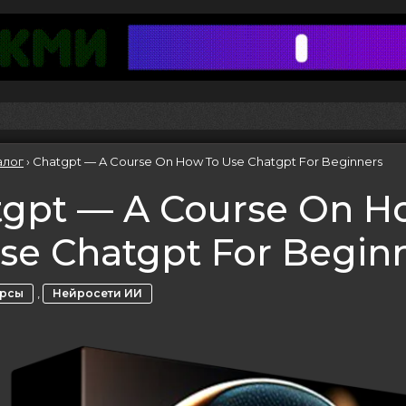
алог
›
Chatgpt — A Course On How To Use Chatgpt For Beginners
tgpt — A Course On H
se Chatgpt For Begin
,
урсы
Нейросети ИИ