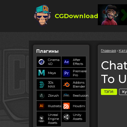
CGDownload
Главная
›
Кат
Плагины
Cinema
After
Cha
4D
Effects
Premiere
Maya
To U
Pro
3Ds
Addons
MAX
Blender
ТЭГИ:
К
Zbrush
Reallusion
Illustrator
Houdini
Unreal
Unity
Engine
Assets
Assets