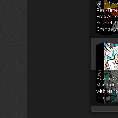
Voice Cha
Real-Time
Free AI T
Yourself S
Change Vo
How to Cr
Manga in 
with Nan
Pro