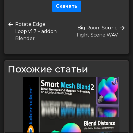
Скачать
Навигация
Предыдущая
Rotate Edge
по
Следующая
Big Room Sound
запись
Loop v1.7 – addon
запись
Fight Scene WAV
записям
Blender
Похожие статьи