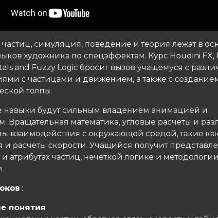
частиц, симуляция, поведение и теория лежат в ос
ыков художника по спецэффектам. Курс Houdini FX, P
als and Fuzzy Logic бросит вызов учащемуся с разл
ями с частицами и движением, а также с создание
еской толпы.
 навыки будут сильным владением анимацией и
. Вращательная математика, угловые расчеты и ра
пы взаимодействия с окружающей средой, такие ка
я и расчеты скорости. Учащийся получит представл
и атрибутах частиц, нечеткой логике и методологи
.
роков
:
е понятия