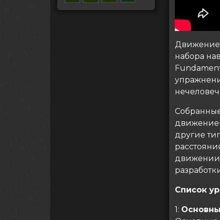
Движение 
набора нав
Fundament
упражнени
нечеловеч
Собранные
движением
другие ти
расстояни
движении 
разработки
Список у
1:
Основны