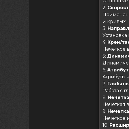
Основные 
2:
Скорост
Применени
и кривых
3:
Направ
Установка
4:
Крен/та
Нечеткое 
5:
Динамич
Динамичес
6:
Атрибут
Атрибуты 
7:
Глобал
Работа с 
8:
Нечетка
Нечеткая 
9:
Нечетка
Нечеткое 
10:
Расшир