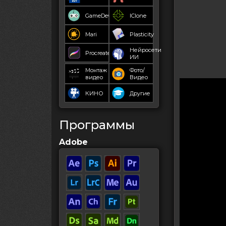
GameDev
IClone
Mari
Plasticity
Нейросети
Procreate
ИИ
Монтаж
Фото/
видео
Видео
КИНО
Другие
Программы
Adobe