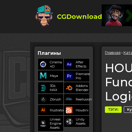
CGDownload
Главная
›
Кат
Плагины
Cinema
After
HOU2
4D
Effects
Premiere
Maya
Fun
Pro
3Ds
Addons
MAX
Blender
Logi
Zbrush
Reallusion
ТЭГИ:
К
Illustrator
Houdini
Unreal
Unity
Engine
Assets
Assets