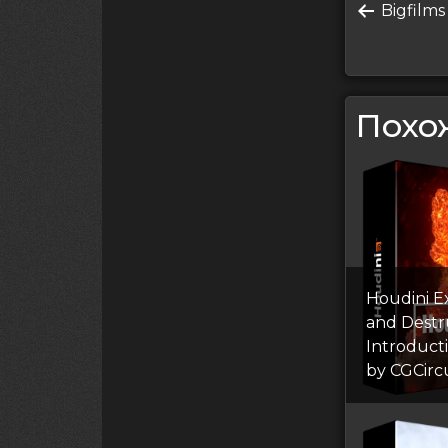
по
Преды
Bigfilm
запись
запи
Похо
Houdini E
and Destr
Introduct
by CGCirc