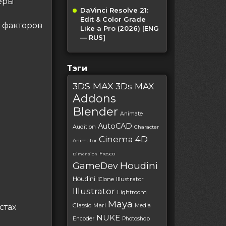
меры
DaVinci Resolve 21:
Edit & Color Grade
 факторов
Like a Pro (2026) [ENG
— RUS]
Тэги
3DS MAX
3Ds MAX
Addons
Blender
Animate
AutoCAD
Audition
Character
Cinema 4D
Animator
Fresco
Dimension
Houdini
GameDev
Houdini
IClone
Illustrator
Illustrator
Lightroom
Maya
Classic
Mari
стах
Media
NUKE
Encoder
Photoshop