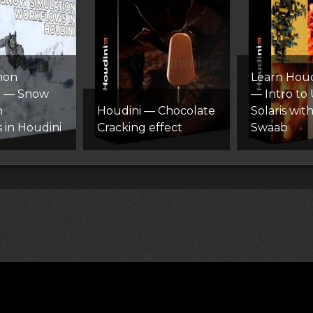
mon
Learn Houdi
 — Snow
— Intro to
n
Houdini — Chocolate
Solaris wi
 in Houdini
Cracking effect
Swaab
лям (DMCA)
Как скачивать архивы в Телеграм
«
Все пра