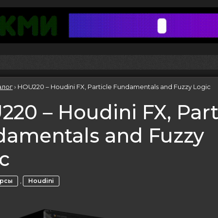
алог
›
HOU220 – Houdini FX, Particle Fundamentals and Fuzzy Logic
20 – Houdini FX, Part
damentals and Fuzzy
c
,
урсы
Houdini