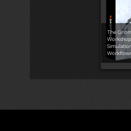
The Gno
Workshop
Simulatio
Workflows
©2026 CGDownload
Правообладате