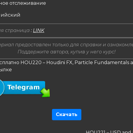
ное отслеживание
глийский
я страница
:
LINK
риал предоставлен только для справки и ознакомл
Поддержите автора, купив у него курс!
сплатно HOU220 – Houdini FX, Particle Fundamentals 
сылке
Скачать
гация
Следующая
HOU221 – USD and 