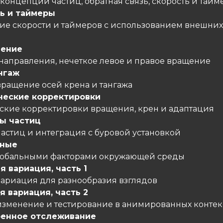
концепции частиц, обратная связь, скорость и тай
ь и таймеры
е скорости и таймеров с использованием внешних
ление
 направления, нечеткое левое и правое вращение
нгаж
вращение осей крена и тангажа
еские корректировки
кие корректировки вращения, крен и адаптация
ы частиц
частиц и интеграция с буровой установкой
ьные
глобальными факторами окружающей среды
я вариация, часть 1
вариация для разнообразия взглядов
я вариация, часть 2
изменение и тестирование в анимированных контек
енное отслеживание