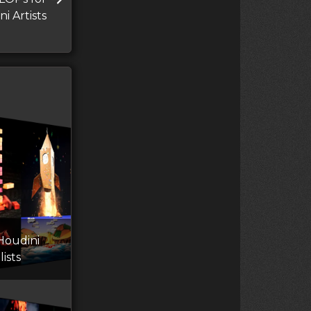
i Artists
Houdini
ists