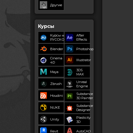
Другие
Курсы
Курсы на
After
РУССКОМ
Effects
Blender
Photoshop
Cinema
Illustrator
4D
3DS
Maya
MAX
Unreal
Zbrush
Engine
Substance
Houdini
3D Painter
Substance
NUKE
Designer
Plasticity
Unity
3D
Revit
AutoCAD