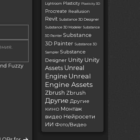
Plasticity
Lightroom
Plasticity 3D
Procreate
Reallusion
Revit
Substance 3D Designer
Substance 3D Modeler
Substance
Substance
3D Painter
3D Painter
Substance 3D
ения.
Substance
Sampler
Unity
Unity
Designer
and Fuzzy
Unreal
Assets
Unreal
Engine
Engine Assets
Zbrush
Zbrush
Другие
Другие
Монтаж
КИНО
Нейросети
видео
ИИ
Фото/Видео
LOPs for