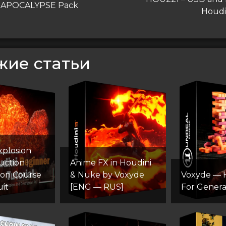
дущая
s APOCALYPSE Pack
запись
Houdin
сям
жие статьи
xplosion
uction |
Anime FX in Houdini
ion Course
& Nuke by Voxyde
Voxyde — 
uit
[ENG — RUS]
For General