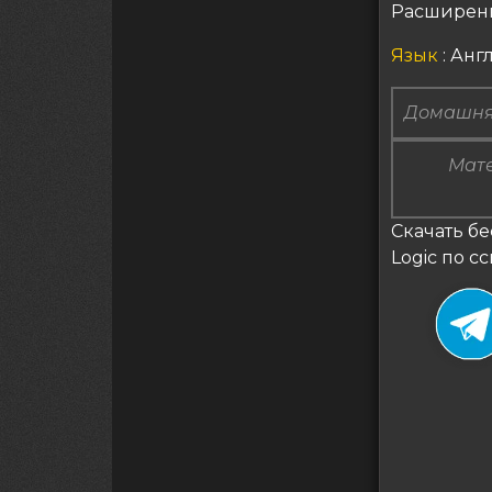
Расширен
Язык
: Ан
Домашня
Мате
Скачать бе
Logic по с
Нави