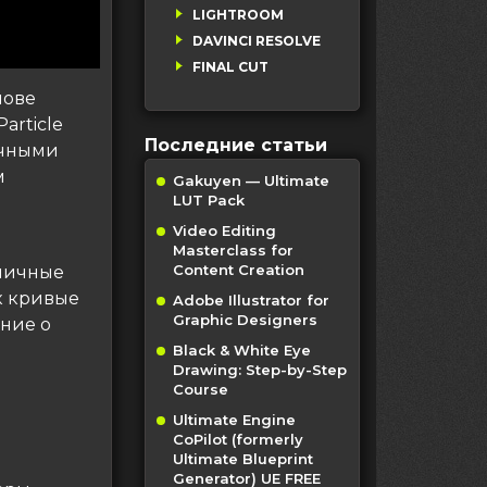
LIGHTROOM
DAVINCI RESOLVE
FINAL CUT
нове
article
Последние статьи
ичными
м
Gakuyen — Ultimate
LUT Pack
Video Editing
Masterclass for
Content Creation
зличные
к кривые
Adobe Illustrator for
Graphic Designers
ение о
и
Black & White Eye
Drawing: Step-by-Step
Course
Ultimate Engine
CoPilot (formerly
Ultimate Blueprint
Generator) UE FREE