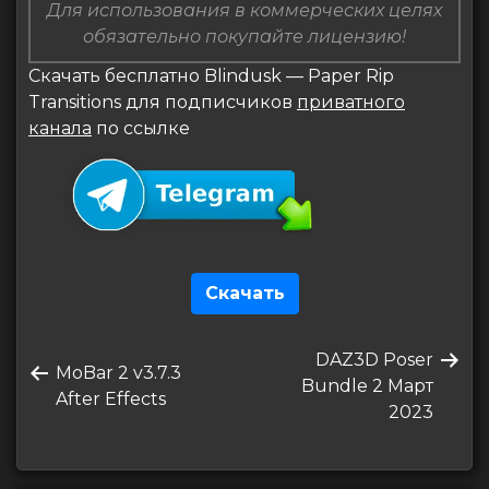
Для использования в коммерческих целях
обязательно покупайте лицензию!
Скачать бесплатно Blindusk — Paper Rip
Transitions для подписчиков
приватного
канала
по ссылке
Скачать
Навигация
Следующая
DAZ3D Poser
по
Предыдущая
MoBar 2 v3.7.3
запись
Bundle 2 Март
запись
After Effects
записям
2023