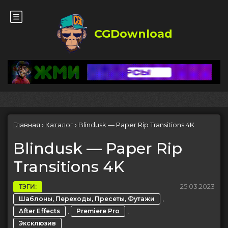
CGDownload
Главная
›
Каталог
›
Blindusk — Paper Rip Transitions 4K
Blindusk — Paper Rip
Transitions 4K
25.03.2023
ТЭГИ:
,
Шаблоны, Переходы, Пресеты, Футажи
,
,
After Effects
Premiere Pro
Эксклюзив