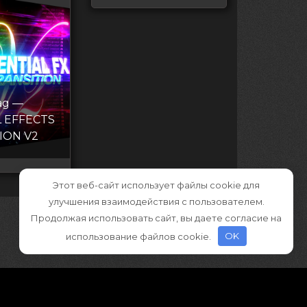
ag —
L EFFECTS
ION V2
Этот веб-сайт использует файлы cookie для
улучшения взаимодействия с пользователем.
Продолжая использовать сайт, вы даете согласие на
использование файлов cookie.
OK
ва принадлежат правообладателям
»