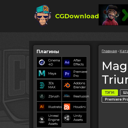
CGDownload
Главная
›
Кат
Плагины
Cinema
After
Magi
4D
Effects
Premiere
Maya
Triu
Pro
3Ds
Addons
MAX
Blender
ТЭГИ:
Ша
Zbrush
Reallusion
Premiere Pr
Illustrator
Houdini
Unreal
Unity
Engine
Assets
Assets