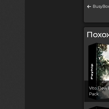
по
Преды
BusyBox
запись
запи
Похо
Vito Flow 
Pack