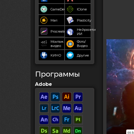
GameDev
IClone
Mari
Plasticity
Нейросети
Procreate
ИИ
Монтаж
Фото/
видео
Видео
КИНО
Другие
Программы
Adobe