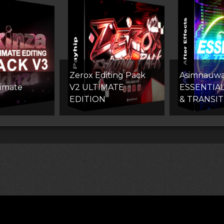
Zerox Editing Pack
Asimnauw
timate
V2 ULTIMATE
ESSENTIA
EDITION
& TRANSIT
лям (DMCA)
Как скачивать архивы в Телеграм
«
Все пра