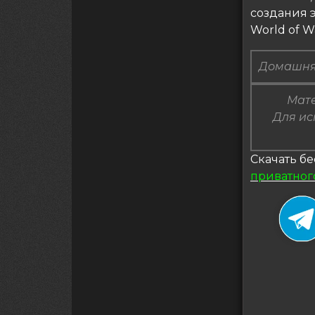
создания э
World of Wa
Домашня
Мате
Для ис
Скачать бе
приватног
Нави