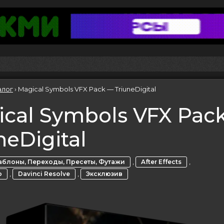
алог
›
Magical Symbols VFX Pack — TriuneDigital
cal Symbols VFX Pac
neDigital
,
,
блоны, Переходы, Пресеты, Футажи
After Effects
,
,
o
Davinci Resolve
Эксклюзив