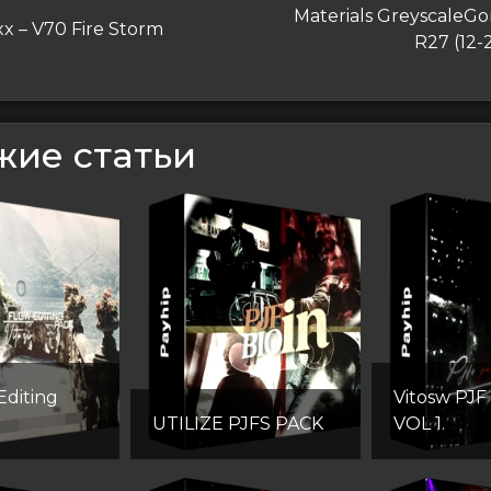
Следующая
Materials GreyscaleGor
дущая
x – V70 Fire Storm
запись
R27 (12-
сям
жие статьи
Editing
Vitosw PJF
UTILIZE PJFS PACK
VOL 1.