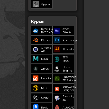
Другие
Курсы
Курсы на
After
РУССКОМ
Effects
Blender
Photoshop
Cinema
Illustrator
4D
3DS
Maya
MAX
Unreal
Zbrush
Engine
Substance
Houdini
3D Painter
Substance
NUKE
Designer
Plasticity
Unity
3D
Revit
AutoCAD