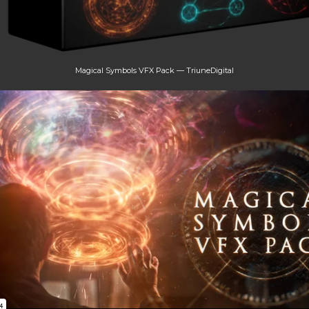
Magical Symbols VFX Pack — TriuneDigital