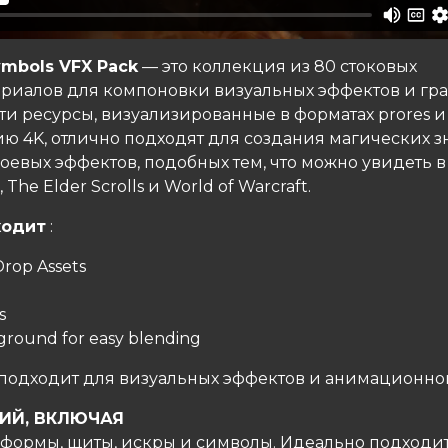
ymbols VFX Pack
— это коллекция из 80 стоковых
риалов для компоновки визуальных эффектов и гр
ти ресурсы, визуализированные в форматах prores и
ю 4K, отлично подходят для создания магических з
оевых эффектов, подобных тем, что можно увидеть в
The Elder Scrolls и World of Warcraft.
ходит
:
Drop Assets
s
ground for easy blending
подходит для визуальных эффектов и анимационно
РИЙ, ВКЛЮЧАЯ
 формы, щиты, искры и символы. Идеально подходи