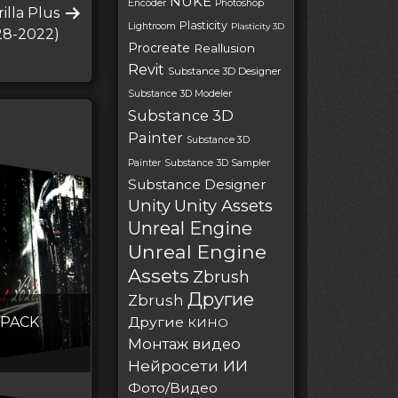
NUKE
Encoder
Photoshop
illa Plus
Plasticity
Lightroom
Plasticity 3D
28-2022)
Procreate
Reallusion
Revit
Substance 3D Designer
Substance 3D Modeler
Substance 3D
Painter
Substance 3D
Painter
Substance 3D Sampler
Substance Designer
Unity
Unity Assets
Unreal Engine
Unreal Engine
Assets
Zbrush
Другие
Zbrush
 PACK
Другие
КИНО
Монтаж видео
Нейросети ИИ
Фото/Видео