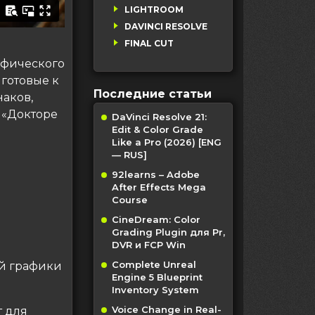
LIGHTROOM
DAVINCI RESOLVE
FINAL CUT
афического
 готовые к
Последние статьи
наков,
 «Докторе
DaVinci Resolve 21:
Edit & Color Grade
Like a Pro (2026) [ENG
— RUS]
92learns – Adobe
After Effects Mega
Course
CineDream: Color
Grading Plugin для Pr,
DVR и FCP Win
Complete Unreal
й графики
Engine 5 Blueprint
Inventory System
Voice Change in Real-
т для