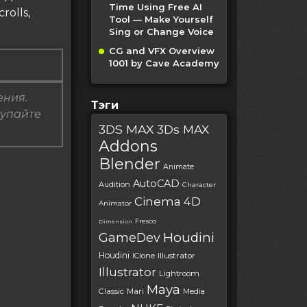
Time Using Free AI
olls,
Tool — Make Yourself
Sing or Change Voice
CG and VFX Overview
1001 by Cave Academy
ения.
Тэги
купайте
3DS MAX
3Ds MAX
Addons
Blender
Animate
AutoCAD
Audition
Character
Cinema 4D
Animator
Fresco
Dimension
Houdini
GameDev
Houdini
IClone
Illustrator
Illustrator
Lightroom
Maya
Classic
Mari
Media