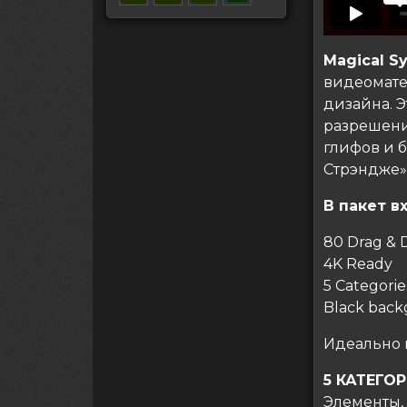
Magical S
видеомате
дизайна. Э
разрешени
глифов и б
Стрэндже», 
В пакет в
80 Drag & 
4K Ready
5 Categorie
Black back
Идеально 
5 КАТЕГО
Элементы,