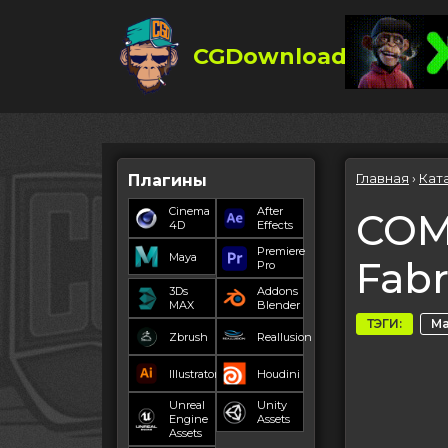
CGDownload
Главная
›
Кат
Плагины
Cinema
After
COM
4D
Effects
Premiere
Maya
Fabr
Pro
3Ds
Addons
MAX
Blender
ТЭГИ:
Ма
Zbrush
Reallusion
Illustrator
Houdini
Unreal
Unity
Engine
Assets
Assets