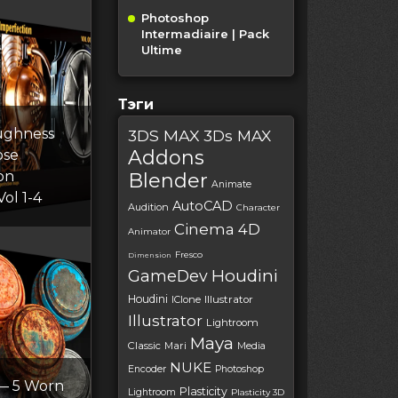
Photoshop
Intermadiaire | Pack
Ultime
Тэги
ughness
3DS MAX
3Ds MAX
Addons
ose
on
Blender
Animate
Vol 1-4
AutoCAD
Audition
Character
Cinema 4D
Animator
Fresco
Dimension
Houdini
GameDev
Houdini
IClone
Illustrator
Illustrator
Lightroom
Maya
Classic
Mari
Media
NUKE
Encoder
Photoshop
 — 5 Worn
Plasticity
Lightroom
Plasticity 3D