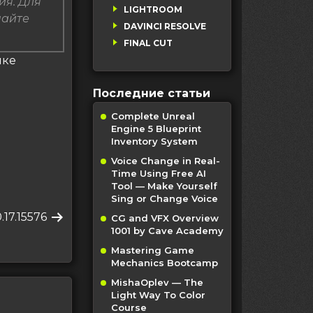
ия. Для
LIGHTROOM
пайте
DAVINCI RESOLVE
FINAL CUT
лке
Последние статьи
Complete Unreal
Engine 5 Blueprint
Inventory System
Voice Change in Real-
Time Using Free AI
Tool — Make Yourself
Sing or Change Voice
.17.15576
CG and VFX Overview
1001 by Cave Academy
Mastering Game
Mechanics Bootcamp
MishaOplev — The
Light Way To Color
Course