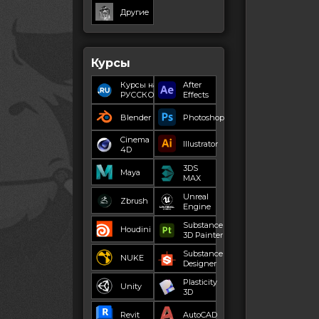
Другие
Курсы
Курсы на
After
РУССКОМ
Effects
Blender
Photoshop
Cinema
Illustrator
4D
3DS
Maya
MAX
Unreal
Zbrush
Engine
Substance
Houdini
3D Painter
Substance
NUKE
Designer
Plasticity
Unity
3D
Revit
AutoCAD