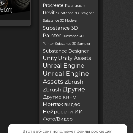
t-
Procreate
Reallusion
ol.01)
Revit
Substance 3D Designer
Substance 3D Modeler
Substance 3D
Painter
Substance 3D
Painter
Substance 3D Sampler
Substance Designer
Unity
Unity Assets
Unreal Engine
Unreal Engine
Assets
Zbrush
Другие
Zbrush
Другие
КИНО
Монтаж видео
Нейросети ИИ
Фото/Видео
Этот веб-сайт использует файлы cookie для