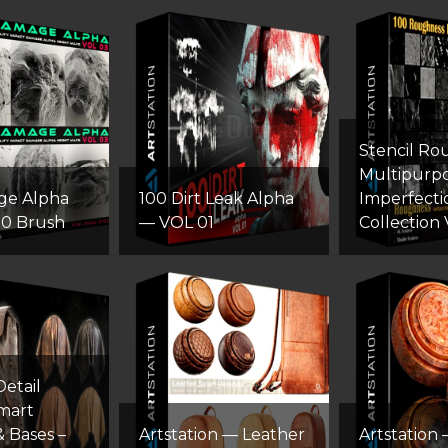
Stencil Ro
Multipurp
ge Alpha
100 Dirt Leak Alpha
Imperfecti
00 Brush
— VOL 01
Collection 
etail
mart
& Bases –
Artstation — Leather
Artstation