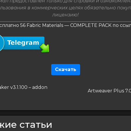
ал предоставлен только для справки и ознакомлен
льзования в коммерческих целях обязательно поку
лицензию!
сплатно 56 Fabric Materials — COMPLETE PACK по ссы
Скачать
гация
дущая
ker v3.1.100 – addon
Следующая
Artweaver Plus 7.0
запись
сям
жие статьи