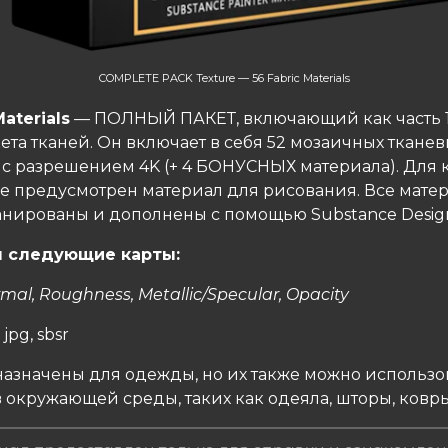
COMPLETE PACK Texture — 56 Fabric Materials
Materials
— ПОЛНЫЙ ПАКЕТ, включающий как часть 1,
кета тканей. Он включает в себя 52 мозаичных ткане
 с разрешением 4K (+ 4 БОНУСНЫХ материала). Для
же предусмотрен материал для рисования. Все мате
анированы и дополнены с помощью Substance Design
 следующие карты:
rmal, Roughness, Metallic/Specular, Opacity
 jpg, sbsr
азначены для одежды, но их также можно использо
окружающей среды, таких как одеяла, шторы, ковры и