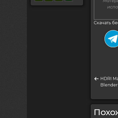
Матери
испо
Скачать бе
Нави
Преды
HDRI Ma
по
запись
Blender
запи
Похо