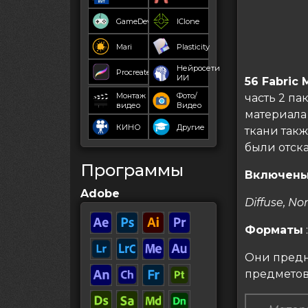
GameDev
IClone
Mari
Plasticity
Нейросети
Procreate
ИИ
56 Fabric 
Монтаж
Фото/
часть 2 па
видео
Видео
материала
КИНО
Другие
ткани так
были отск
Программы
Включены
Adobe
Diffuse, No
Форматы
:
Они предн
предметов 