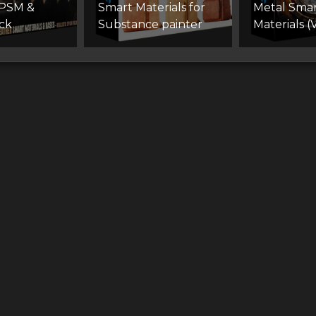
SPSM &
Smart Materials for
Metal Smar
ck
Substance painter
Materials (V