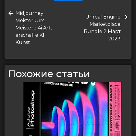
Навигация
Предыдущая
Midjourney
по
Следующая
Unreal Engine
запись
Meisterkurs:
запись
Marketplace
записям
Meistere Ai Art,
Bundle 2 Март
erschaffe KI
2023
Kunst
Похожие статьи