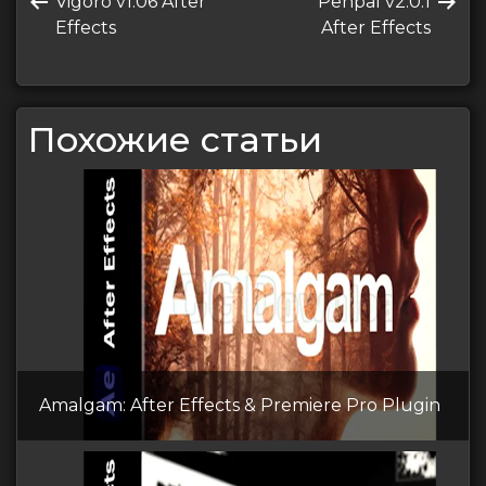
Предыдущая
Следующая
Vigoro v1.06 After
Penpal v2.0.1
по
запись
запись
Effects
After Effects
записям
Похожие статьи
Amalgam: After Effects & Premiere Pro Plugin