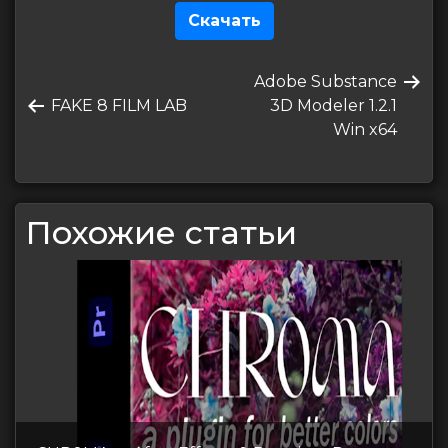
Скачать
Навигация
Следующая
Adobe Substance
по
Предыдущая
запись
FAKE 8 FILM LAB
3D Modeler 1.2.1
записям
запись
Win x64
Похожие статьи