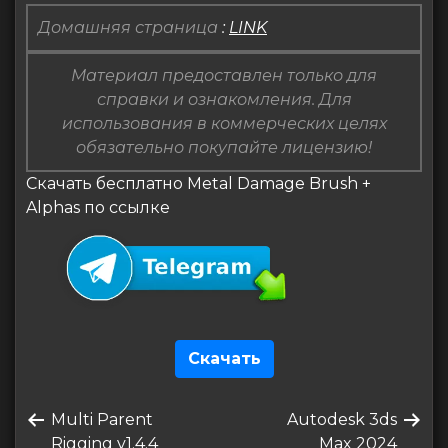
Домашняя страница
:
LINK
Материал предоставлен только для
справки и ознакомления. Для
использования в коммерческих целях
обязательно покупайте лицензию!
Скачать бесплатно Metal Damage Brush +
Alphas по ссылке
Скачать
Навигация
Предыдущая
Следующая
Multi Parent
Autodesk 3ds
по
запись
запись
Rigging v1.4.4
Max 2024