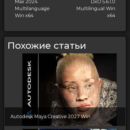
запись
запись
Max 2024
DxO 5.6.1.0
записям
Multilanguage
Multilingual Win
Win x64
x64
Похожие статьи
Autodesk Maya Creative 2027 Win