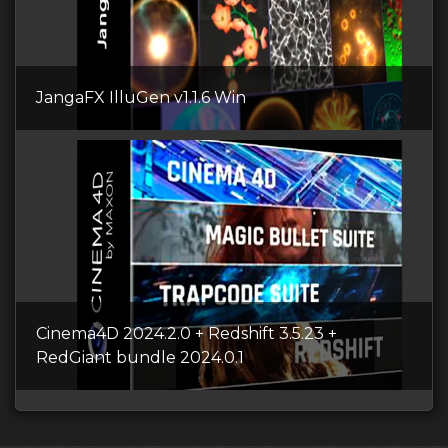
JangaFX IlluGen v1.1.6 Win
Cinema4D 2024.2.0 + Redshift 3.5.23 +
RedGiant bundle 2024.0.1