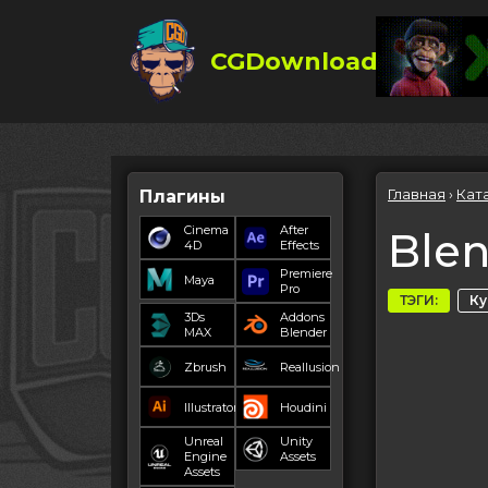
CGDownload
Главная
›
Кат
Плагины
Cinema
After
Blen
4D
Effects
Premiere
Maya
Pro
ТЭГИ:
К
3Ds
Addons
MAX
Blender
Zbrush
Reallusion
Illustrator
Houdini
Unreal
Unity
Engine
Assets
Assets