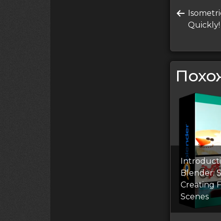
Нави
Преды
Isometr
по
запись
Quickly!
запи
Похо
Introduct
Blender: S
Creating 
Scenes