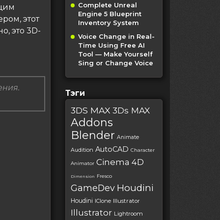
Complete Unreal
ющим
Engine 5 Blueprint
ром, этот
Inventory System
о, это 3D-
Voice Change in Real-
Time Using Free AI
Tool — Make Yourself
Sing or Change Voice
ения.
Тэги
3DS MAX
3Ds MAX
Addons
Blender
Animate
AutoCAD
Audition
Character
Cinema 4D
Animator
Fresco
Dimension
Houdini
GameDev
Houdini
IClone
Illustrator
Illustrator
Lightroom