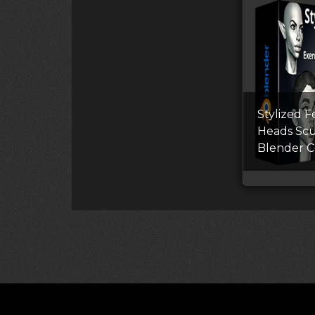
Stylized 
Heads Scu
Blender C