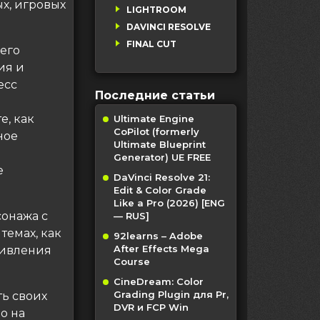
х, игровых
LIGHTROOM
DAVINCI RESOLVE
FINAL CUT
его
ия и
есс
Последние статьи
е, как
Ultimate Engine
CoPilot (formerly
ное
Ultimate Blueprint
Generator) UE FREE
е
DaVinci Resolve 21:
Edit & Color Grade
Like a Pro (2026) [ENG
сонажа с
— RUS]
темах, как
92learns – Adobe
After Effects Mega
живления
Course
CineDream: Color
Grading Plugin для Pr,
ть своих
DVR и FCP Win
о на