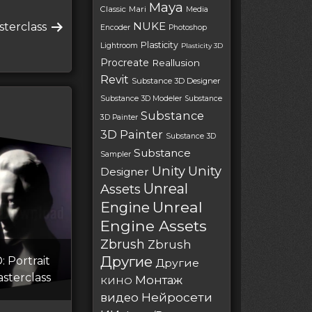
Maya
Classic
Mari
Media
NUKE
sterclass
Encoder
Photoshop
Plasticity
Lightroom
Plasticity 3D
Procreate
Reallusion
Revit
Substance 3D Designer
Substance 3D Modeler
Substance
Substance
3D Painter
3D Painter
Substance 3D
Substance
Sampler
Unity
Unity
Designer
Unreal
Assets
Unreal
Engine
Engine Assets
Zbrush
Zbrush
Другие
 Portrait
Другие
asterclass
Монтаж
КИНО
Нейросети
видео