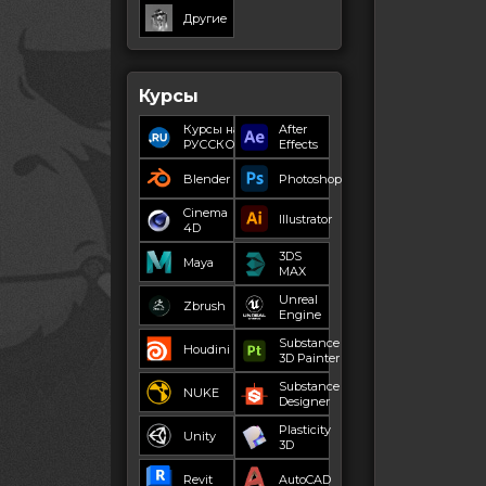
Другие
Курсы
Курсы на
After
РУССКОМ
Effects
Blender
Photoshop
Cinema
Illustrator
4D
3DS
Maya
MAX
Unreal
Zbrush
Engine
Substance
Houdini
3D Painter
Substance
NUKE
Designer
Plasticity
Unity
3D
Revit
AutoCAD