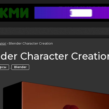
алог
›
Blender Character Creation
der Character Creatio
,
урсы
Blender