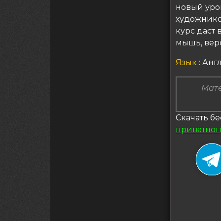
новый уро
художнико
курс даст 
мышь, верс
Язык
: Ан
Мате
Скачать бе
приватног