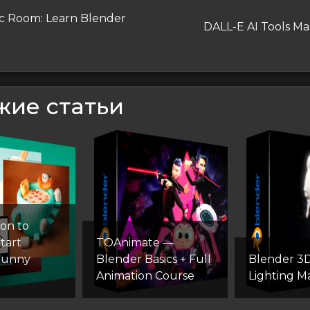
гация
дущая
ic Room: Learn Blender
Следующая
DALL-E AI Tools Ma
запись
сям
жие статьи
ion to
tart
TOAnimate —
Funny
Blender Basics + Full
Blender 3D:
Animation Course
Lighting M