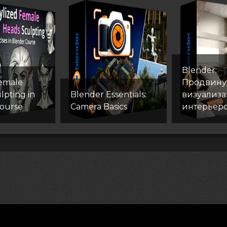
Blender:
Female
Продвину
lpting in
Blender Essentials:
визуализ
ourse
Camera Basics
интерьер