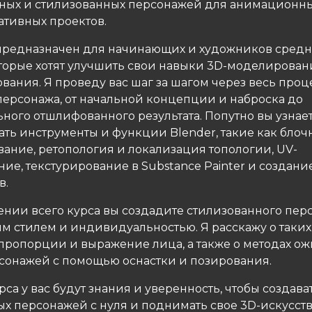
ных и стилизованных персонажей для анимационны
ативных проектов.
предназначен для начинающих и художников средн
оторые хотят улучшить свои навыки 3D-моделирован
вания. Я проведу вас шаг за шагом через весь проц
персонажа, от начальной концепции и наброска до
ного отшлифованного результата. Попутно вы узнает
ать инструменты и функции Blender, такие как блоч
ание, ретопология и локализация топологии, UV-
ие, текстурирование в Substance Painter и создани
в.
ении всего курса вы создадите стилизованного пер
м стилем и индивидуальностью. Я расскажу о таких 
 пропорции и выражение лица, а также о методах о
сонажей с помощью оснастки и позирования.
рса у вас будут знания и уверенность, чтобы создава
ых персонажей с нуля и поднимать свое 3D-искусств