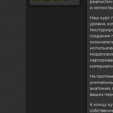
реалистич
и иллюстр
Наш курс 
уровня, к
текстуриро
создания 
окончатель
использов
моделиров
картирован
материало
На протяж
уникальны
анатомия,
ваших пер
К концу ку
собственн