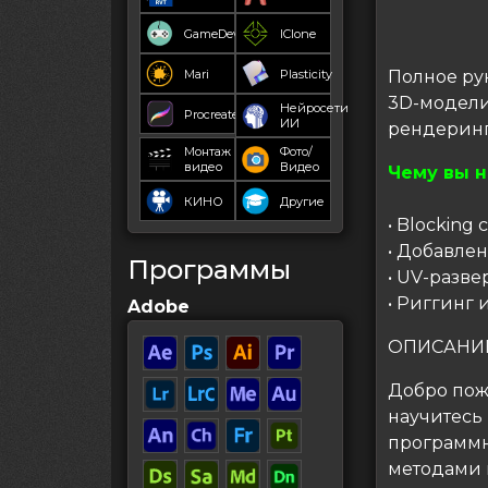
GameDev
IClone
Mari
Plasticity
Полное ру
3D-моделир
Нейросети
Procreate
ИИ
рендеринг
Монтаж
Фото/
видео
Видео
Чему вы 
КИНО
Другие
• Blocking
• Добавле
Программы
• UV-разв
• Риггинг
Adobe
ОПИСАНИ
Добро пож
научитесь
программн
методами 