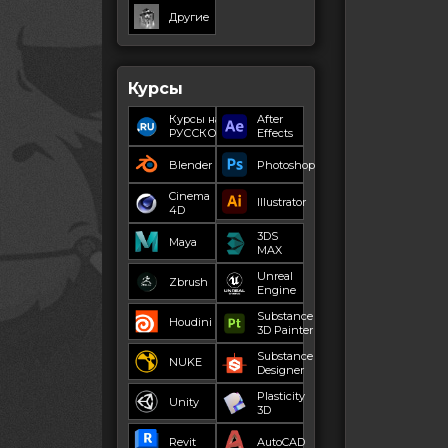
Другие
Курсы
Курсы на
After
РУССКОМ
Effects
Blender
Photoshop
Cinema
Illustrator
4D
3DS
Maya
MAX
Unreal
Zbrush
Engine
Substance
Houdini
3D Painter
Substance
NUKE
Designer
Plasticity
Unity
3D
Revit
AutoCAD