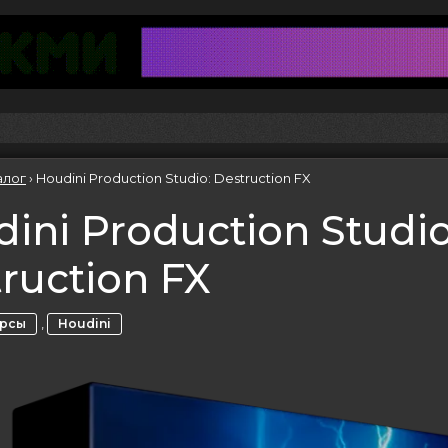
алог
›
Houdini Production Studio: Destruction FX
ini Production Studio
ruction FX
,
урсы
Houdini