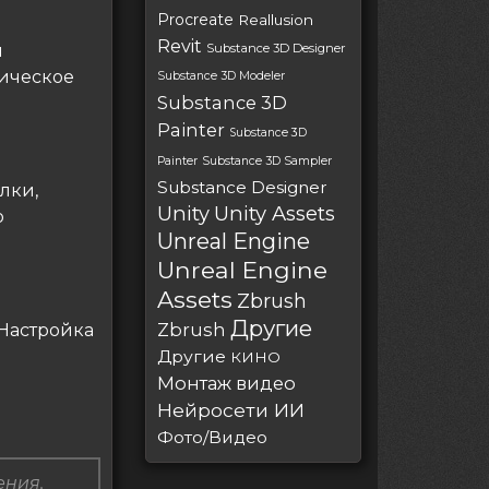
Procreate
Reallusion
Revit
я
Substance 3D Designer
ическое
Substance 3D Modeler
Substance 3D
Painter
Substance 3D
Painter
Substance 3D Sampler
Substance Designer
лки,
Unity
Unity Assets
ю
Unreal Engine
Unreal Engine
Assets
Zbrush
Другие
Zbrush
Настройка
Другие
КИНО
Монтаж видео
Нейросети ИИ
Фото/Видео
ения.