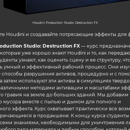
Houdini Production Studio: Destruction FX
те Houdini и создавайте потрясающие эффекты для 
oduction Studio: Destruction FX
— курс предназнач
 которые уже хорошо знают Houdini и то, как переда
уденты узнают, как оценить сцену и ее структуру, чт
ть умный и эффективный рабочий процесс. Они изу
 способы разрушения активов, процедурно и с по
 а затем используют эти активы в симуляциях твердог
 различными методами активации и масштабами эффе
о гравия на земле до больших зданий. Мы добавим
о мусора вместе с пылью и дымом для полного и
ного эффекта. Курс охватывает практически все во
тречающиеся в продакшене. К концу курса студенты
всеми знаниями, необходимыми для уничтожения л
 любого типа материала и любым способом, который