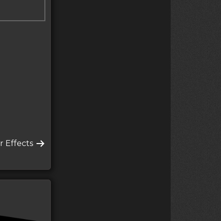
я
r Effects