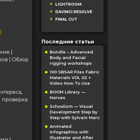
LIGHTROOM
DAVINCI RESOLVE
FINAL CUT
|
Последние статьи
ние |
Bundle – Advanced
Body and Facial
ов | Обзор
rigging workshops
100 SBSAR Files Fabric
Materials VOL 02 +
Video How To Use
нтереса,
BOOM Library —
Horses
и проверка
Schoolism — Visual
Development Step by
Step with Sylvain Marc
Animated
Infographics with
Illustrator and After
ми |