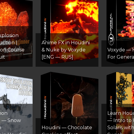
xplosion
uction |
Anime FX in Houdini
ion Course
& Nuke by Voxyde
Voxyde — 
uit
[ENG — RUS]
For General
mon
Learn Houdi
 — Snow
— Intro to
n
Houdini — Chocolate
Solaris wi