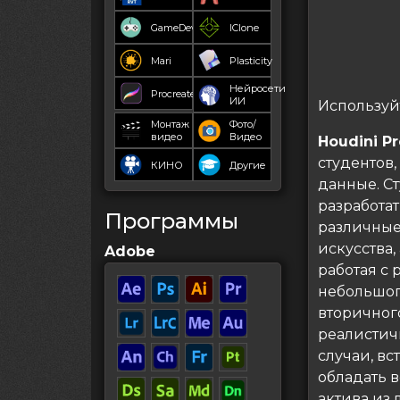
GameDev
IClone
Mari
Plasticity
Нейросети
Procreate
ИИ
Используй
Монтаж
Фото/
видео
Видео
Houdini Pr
студентов,
КИНО
Другие
данные. Ст
разработа
Программы
различные
искусства,
Adobe
работая с
небольшог
вторичног
реалистич
случаи, вс
обладать 
актива из