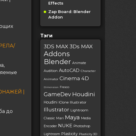
Effects
Zap Board: Blender
Addon
ающих
Тэги
РЕЛА/
3DS MAX
3Ds MAX
Addons
Blender
Animate
а,
AutoCAD
Audition
Character
ляемые
Cinema 4D
Animator
Fresco
Dimension
ОНАЖЕЙ |
Houdini
GameDev
Houdini
IClone
Illustrator
Illustrator
Lightroom
ба до
Maya
Classic
Mari
Media
NUKE
Encoder
Photoshop
Plasticity
Lightroom
Plasticity 3D