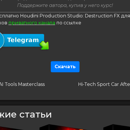
Поддержите автора, купив у него курс!
сплатно Houdini Production Studio: Destruction FX дл
ков
приватного канала
по ссылке
Скачать
гация
дущая
Следующая
I Tools Masterclass
Hi-Tech Sport Car Afte
запись
сям
жие статьи