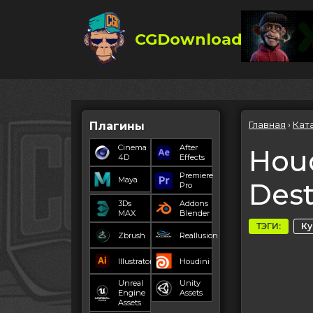
CGDownload
Главная
›
Кат
Плагины
Cinema
After
Houd
4D
Effects
Premiere
Maya
Dest
Pro
3Ds
Addons
MAX
Blender
ТЭГИ:
К
Zbrush
Reallusion
Illustrator
Houdini
Unreal
Unity
Engine
Assets
Assets