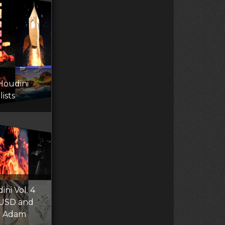
Houdini
ists
ni Vol. 4
 USD and
th Adam