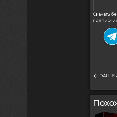
Скачать бе
подписчи
Нави
Преды
DALL-E A
по
запись
запи
Похо