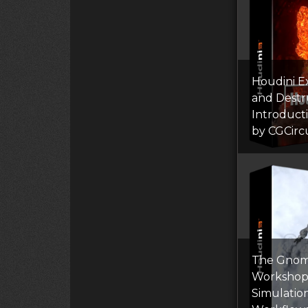
Houdini E
and Destr
Introduct
by CGCirc
The Gno
Workshop
Simulatio