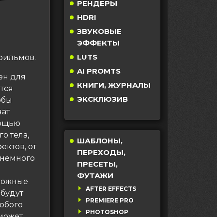
РЕНДЕРЫ
HDRI
ЗВУКОВЫЕ
ЭФФЕКТЫ
LUTS
фильмов.
AI PROMTS
ен для
КНИГИ, ЖУРНАЛЫ
ются
ЭКСКЛЮЗИВ
обы
чат
мощью
о тела,
ШАБЛОНЫ,
ктов, от
ПЕРЕХОДЫ,
 немного
ПРЕСЕТЫ,
ФУТАЖИ
зможные
AFTER EFFECTS
 будут
PREMIERE PRO
юбого
PHOTOSHOP
 может